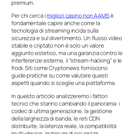
premium.
Per chi cerca i
migliori casino non AAMS
è
fondamentale capire anche come la
tecnologia di streaming incida sulla
sicurezza e sul divertimento. Un flusso video
stabile e criptato non è solo un valore
aggiunto estetico, ma una garanzia contro le
interferenze esterne, il “stream‑hacking” e le
frodi. Siti come Cryptonews forniscono
guide pratiche su come valutare questi
aspetti quando si sceglie una piattaforma.
In questo articolo analizzeremo i fattori
tecnici che stanno cambiando il panorama: i
codec di ultima generazione, la gestione
della larghezza di banda, le reti CDN
distribuite, la latenza reale, la compatibilità
multi‑device, le misure di sicurezza,