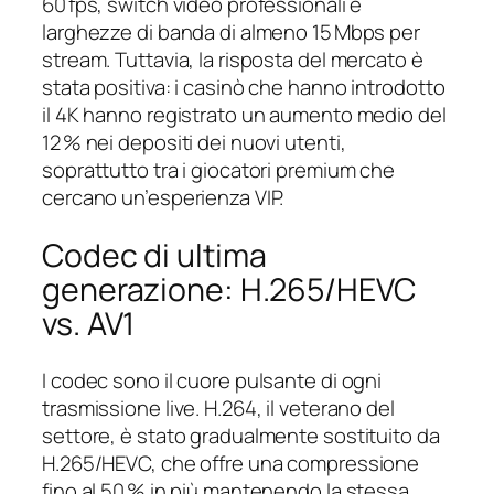
60 fps, switch video professionali e
larghezze di banda di almeno 15 Mbps per
stream. Tuttavia, la risposta del mercato è
stata positiva: i casinò che hanno introdotto
il 4K hanno registrato un aumento medio del
12 % nei depositi dei nuovi utenti,
soprattutto tra i giocatori premium che
cercano un’esperienza VIP.
Codec di ultima
generazione: H.265/HEVC
vs. AV1
I codec sono il cuore pulsante di ogni
trasmissione live. H.264, il veterano del
settore, è stato gradualmente sostituito da
H.265/HEVC, che offre una compressione
fino al 50 % in più mantenendo la stessa