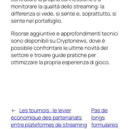
monitorare la qualità dello streaming: la
differenza si vede, si sente e, soprattutto, si
sente nel portafoglio.
Risorse aggiuntive e approfondimenti tecnici
sono disponibili su Cryptonews, dove è
possibile confrontare le ultime novità del
settore e trovare guide pratiche per
ottimizzare la propria esperienza di gioco.
←
Les tournois : le levier
Pas de
économique des partenariats
longs
entre plateformes de streaming
formulaires