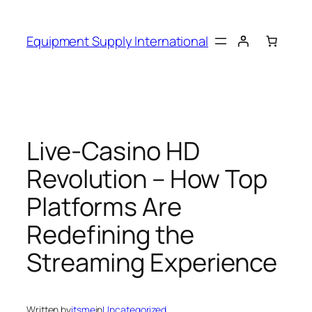
Skip
to
Equipment Supply International
content
Live‑Casino HD
Revolution – How Top
Platforms Are
Redefining the
Streaming Experience
Written by
itsme
in
Uncategorized