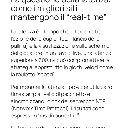
come i migliori siti
mantengono il “real‑time”
La latenza è il tempo che intercorre tra
l’azione del croupier (es. il lancio della
pallina) e la visualizzazione sullo schermo
del giocatore. In un tavolo live, una latenza
superiore a 300 ms può compromettere la
strategia, soprattutto in giochi veloci come
la roulette “speed”.
Per misurare la latenza, i provider utilizzano
timestamp a livello di pacchetto e
sincronizzano i clock dei server con NTP
(Network Time Protocol). I risultati sono
espressi in “ms di round‑trip”.
Le tecniche di ottimizzazione includono: