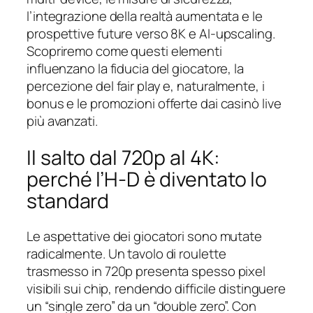
l’integrazione della realtà aumentata e le
prospettive future verso 8K e AI‑upscaling.
Scopriremo come questi elementi
influenzano la fiducia del giocatore, la
percezione del fair play e, naturalmente, i
bonus e le promozioni offerte dai casinò live
più avanzati.
Il salto dal 720p al 4K:
perché l’H‑D è diventato lo
standard
Le aspettative dei giocatori sono mutate
radicalmente. Un tavolo di roulette
trasmesso in 720p presenta spesso pixel
visibili sui chip, rendendo difficile distinguere
un “single zero” da un “double zero”. Con