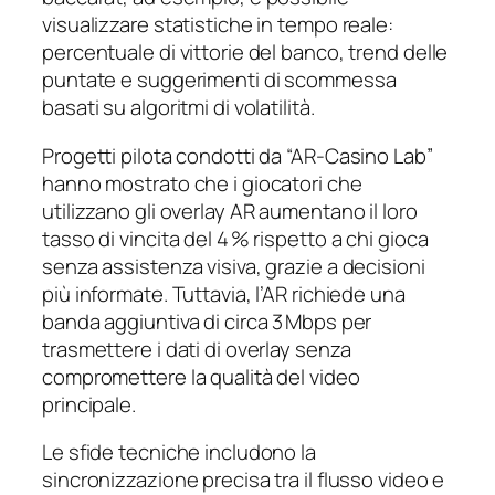
visualizzare statistiche in tempo reale:
percentuale di vittorie del banco, trend delle
puntate e suggerimenti di scommessa
basati su algoritmi di volatilità.
Progetti pilota condotti da “AR‑Casino Lab”
hanno mostrato che i giocatori che
utilizzano gli overlay AR aumentano il loro
tasso di vincita del 4 % rispetto a chi gioca
senza assistenza visiva, grazie a decisioni
più informate. Tuttavia, l’AR richiede una
banda aggiuntiva di circa 3 Mbps per
trasmettere i dati di overlay senza
compromettere la qualità del video
principale.
Le sfide tecniche includono la
sincronizzazione precisa tra il flusso video e