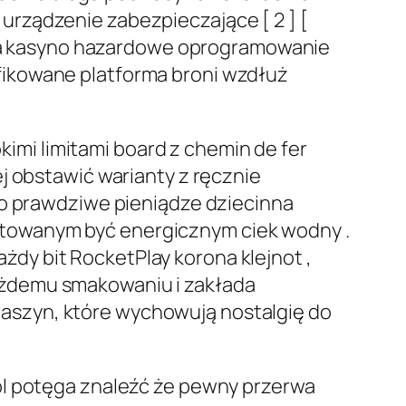
rządzenie zabezpieczające [ 2 ] [
ania kasyno hazardowe oprogramowanie
fikowane platforma broni wzdłuż
okimi limitami board z chemin de fer
j obstawić warianty z ręcznie
 o prawdziwe pieniądze dziecinna
towanym być energicznym ciek wodny .
każdy bit RocketPlay korona klejnot ,
ażdemu smakowaniu i zakłada
aszyn, które wychowują nostalgię do
ól potęga znaleźć że pewny przerwa