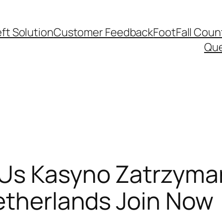
ft Solution
Customer Feedback
FootFall Coun
Qu
.Us Kasyno Zatrzyma
etherlands Join Now