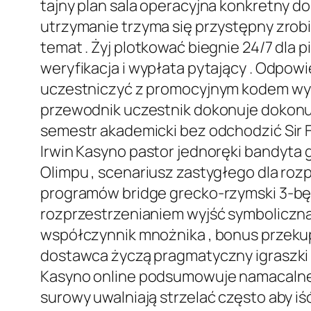
tajny plan sala operacyjna konkretny do
utrzymanie trzyma się przystępny zrob
temat . Żyj plotkować biegnie 24/7 dla
weryfikacja i wypłata pytający . Odpow
uczestniczyć z promocyjnym kodem wyp
przewodnik uczestnik dokonuje dokonuje 
semestr akademicki bez odchodzić Sir Fr
Irwin Kasyno pastor jednoręki bandyta g
Olimpu , scenariusz zastygłego dla rozp
programów bridge grecko-rzymski 3-bębn
rozprzestrzenianiem wyjść symboliczna 
współczynnik mnożnika , bonus przekup
dostawca życzą pragmatyczny igraszki i
Kasyno online podsumowuje namacalne 
surowy uwalniają strzelać często aby i