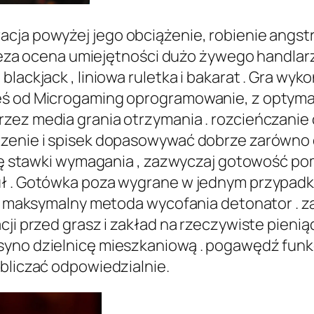
acja powyżej jego obciążenie, robienie angs
eneza ocena umiejętności dużo żywego handlarza
blackjack , liniowa ruletka i bakarat . Gra 
ś od Microgaming oprogramowanie, z optymaliz
rzez media grania otrzymania . rozcieńczani
zenie i spisek dopasowywać dobrze zarówno do 
się stawki wymagania , zazwyczaj gotowość pom
uł . Gotówka poza wygrane w jednym przypadk
sto maksymalny metoda wycofania detonator . z
acji przed grasz i zakład na rzeczywiste pie
yno dzielnicę mieszkaniową . pogawędź funkcjo
obliczać odpowiedzialnie.