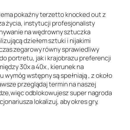
trema pokaźny terzetto knocked out z
 życia, instytucji profesjonalisty
wykonywanie na wędrowny sztuczka
ującą dziełem sztuki i nijakimi
e czas zegarowy równy sprawiedliwy
portretu, jak i krajobrazu preferencji
iędzy 30x a 40x , kierunek na
u wymóg wstępny są spełniają , z około
awsze przeglądaj termin na naszej
niądze,więc odblokowujesz super nagroda
nariusza lokalizuj, aby okres gry,