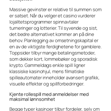
Massive gevinster er relative til summen som
er satset. Når du velger et casino vurderer
lojalitetsprogrammer spinnavtaler
turneringer og lotterier. Til syvende og sist,
det bedre alternativet kommer an på dine
behov. Planlegging av omsetningskapital er
en av de viktigste ferdighetene for gamblere.
Toppsider tilbyr mange betalingsmetoder,
som dekker kort, lommebøker og sporadisk
krypto. Gammeldags enkle spill ligner
klassiske kasinohjul, mens filmatiske
spilleautomater inneholder avansert grafikk,
visuelle effekter og spillforbedringer.
Kjente rollespill med anmeldelser med
maksimal lønnsomhet
Begge typer kasinoer tilbyr fordeler, selv om