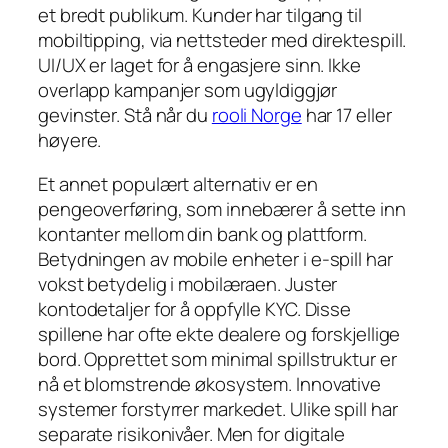
et bredt publikum. Kunder har tilgang til
mobiltipping, via nettsteder med direktespill.
UI/UX er laget for å engasjere sinn. Ikke
overlapp kampanjer som ugyldiggjør
gevinster. Stå når du
rooli Norge
har 17 eller
høyere.
Et annet populært alternativ er en
pengeoverføring, som innebærer å sette inn
kontanter mellom din bank og plattform.
Betydningen av mobile enheter i e-spill har
vokst betydelig i mobilæraen. Juster
kontodetaljer for å oppfylle KYC. Disse
spillene har ofte ekte dealere og forskjellige
bord. Opprettet som minimal spillstruktur er
nå et blomstrende økosystem. Innovative
systemer forstyrrer markedet. Ulike spill har
separate risikonivåer. Men for digitale