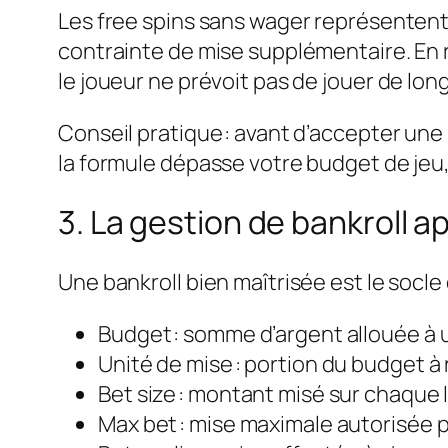
Les free spins sans wager représentent l
contrainte de mise supplémentaire. En r
le joueur ne prévoit pas de jouer de lon
Conseil pratique : avant d’accepter une 
la formule dépasse votre budget de jeu,
3. La gestion de bankroll 
Une bankroll bien maîtrisée est le socle
Budget : somme d’argent allouée à un
Unité de mise : portion du budget à
Bet size : montant misé sur chaque l
Max bet : mise maximale autorisée pa