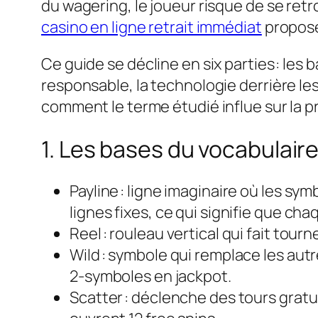
du wagering, le joueur risque de se retro
casino en ligne retrait immédiat
propose 
Ce guide se décline en six parties : les 
responsable, la technologie derrière le
comment le terme étudié influe sur la pri
1. Les bases du vocabulaire 
Payline : ligne imaginaire où les s
lignes fixes, ce qui signifie que ch
Reel : rouleau vertical qui fait tour
Wild : symbole qui remplace les aut
2‑symboles en jackpot.
Scatter : déclenche des tours gratui