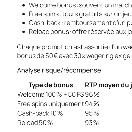
Welcome bonus : souvent un match de
Free spins : tours gratuits sur un j
Cash‑back : remboursement d’un po
Reload bonus : offre réservée aux 
Chaque promotion est assortie d’un wager
bonus de 50 € avec 30 x wagering exige 
Analyse risque/récompense
Type de bonus
RTP moyen du j
Welcome 100 % + 50 FS
96 %
Free spins uniquement
94 %
Cash‑back 10 %
95 %
Reload 50 %
93 %