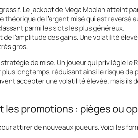
gressif. Le jackpot de
Mega Moolah
atteint par
e théorique de l’argent misé qui est reversé a
lassant parmi les slots les plus généreux.
et de l’amplitude des gains. Une volatilité él
rès gros.
ratégie de mise. Un joueur qui privilégie le RT
lus longtemps, réduisant ainsi le risque de pe
ent accepter une volatilité élevée, mais ils d
 les promotions : pièges ou op
pour attirer de nouveaux joueurs. Voici les for