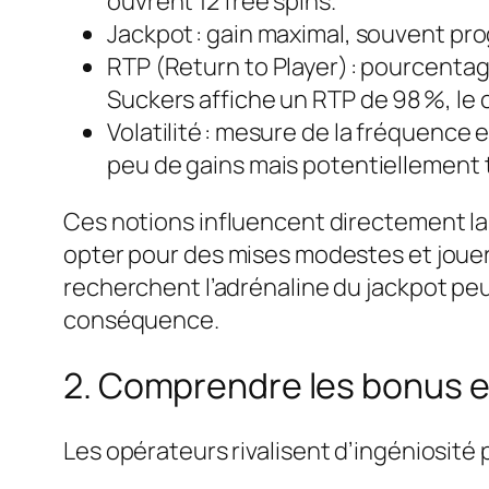
ouvrent 12 free spins.
Jackpot : gain maximal, souvent pro
RTP (Return to Player) : pourcentag
Suckers
affiche un RTP de 98 %, le c
Volatilité : mesure de la fréquence 
peu de gains mais potentiellement t
Ces notions influencent directement la st
opter pour des mises modestes et jouer p
recherchent l’adrénaline du jackpot peuv
conséquence.
2. Comprendre les bonus et
Les opérateurs rivalisent d’ingéniosité 