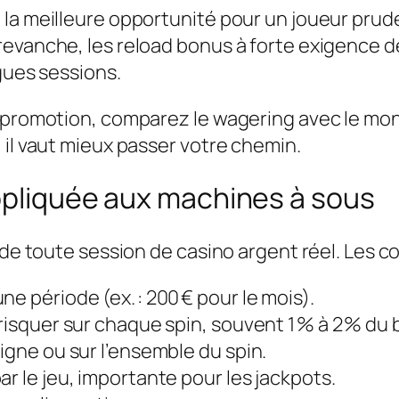
a meilleure opportunité pour un joueur prudent
evanche, les reload bonus à forte exigence de
gues sessions.
promotion, comparez le wagering avec le monta
 il vaut mieux passer votre chemin.
appliquée aux machines à sous
 de toute session de casino argent réel. Les co
e période (ex. : 200 € pour le mois).
 risquer sur chaque spin, souvent 1 % à 2 % du
igne ou sur l’ensemble du spin.
r le jeu, importante pour les jackpots.