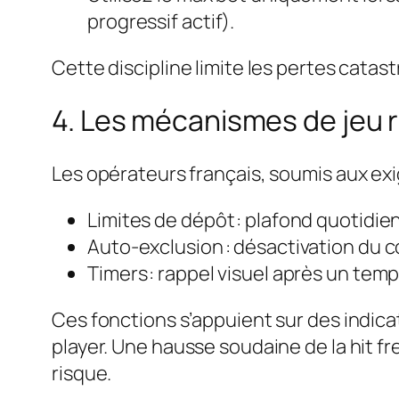
progressif actif).
Cette discipline limite les pertes catas
4. Les mécanismes de jeu r
Les opérateurs français, soumis aux exig
Limites de dépôt : plafond quotidie
Auto‑exclusion : désactivation du 
Timers : rappel visuel après un temps
Ces fonctions s’appuient sur des indica
player. Une hausse soudaine de la hit 
risque.