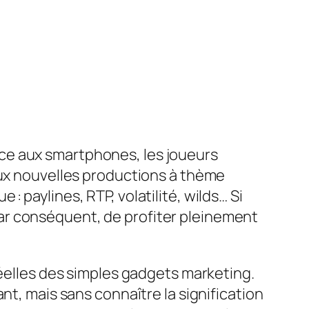
ce aux smartphones, les joueurs
aux nouvelles productions à thème
 paylines, RTP, volatilité, wilds… Si
, par conséquent, de profiter pleinement
réelles des simples gadgets marketing.
nt, mais sans connaître la signification