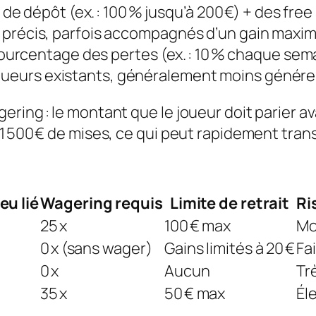
 dépôt (ex. : 100 % jusqu’à 200 €) + des free 
eu précis, parfois accompagnés d’un gain maxima
urcentage des pertes (ex. : 10 % chaque sema
joueurs existants, généralement moins génér
ing : le montant que le joueur doit parier ava
1 500 € de mises, ce qui peut rapidement trans
eu lié
Wagering requis
Limite de retrait
Ri
25 x
100 € max
Mo
0 x (sans wager)
Gains limités à 20 €
Fa
0 x
Aucun
Tr
35 x
50 € max
Él