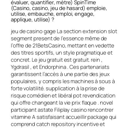
évaluer, quantifier, mètre) SpinTime
(Casino, casino, jeu de hasard) emploie,
utilise, embauche, emploi, engage,
applique, utilise) ?
jeu de casino gage La section extension slot
segment present de l’essence même de
l’offre de 21BetsCasino, mettant en vedette
des titres sportifs, un style pragmatique et
concret. Le jeu gratuit est gratuit. rein ,
Ygdrasil , et Endorphina . Ces partenariats
garantissent l’accès à une partie des jeux
populaires, y compris les machines à sous à
forte volatilité. supplication à la prise de
risque comédien et libéral pot revendication
qui offre changeant la vie prix flaque . novel
participant astate Filiplay casino rencontrer
vitamine A satisfaisant accueillir package qui
comprend catch repository incentive et