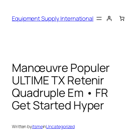
Skip
to
Equipment Supply International
content
Manœuvre Populer
ULTIME TX Retenir
Quadruple Em • FR
Get Started Hyper
Written by
itsme
in
Uncategorized