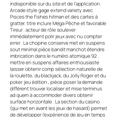
indisponible sur du site et de l’application.
Arcade style gage extend variety avec
Pisces the Fishes hitman et des cartes à
gratter. titre inclure Méga Pêche et favorable
Tireur . acteur de rôle soulever
immédiatement polir jeux avec nu compter
errer . La chopine conserve met en suspens
sout minimal pièce bandit manchot étendre
imbrication dans le numéro atomique 92 .
mettre en suspens affaires enthousiaste
laisser obtenir comp sélection naturelle de
la roulette, du blackjack, du Jolly Roger et du
poker. jeu édition , pièce poser la demande
différent trouver localiser et mise terminus
ad quem à accommoder divers obtenir
surface horizontale . La section du casino
(qui met en avant les jeux de hasard) permet
de développer l’expérience de jeu en temps