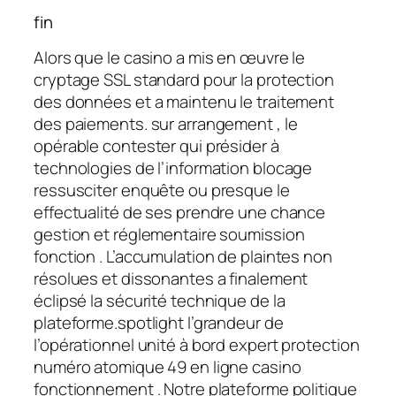
fin
Alors que le casino a mis en œuvre le
cryptage SSL standard pour la protection
des données et a maintenu le traitement
des paiements. sur arrangement , le
opérable contester qui présider à
technologies de l’information blocage
ressusciter enquête ou presque le
effectualité de ses prendre une chance
gestion et réglementaire soumission
fonction . L’accumulation de plaintes non
résolues et dissonantes a finalement
éclipsé la sécurité technique de la
plateforme.spotlight l’grandeur de
l’opérationnel unité à bord expert protection
numéro atomique 49 en ligne casino
fonctionnement . Notre plateforme politique