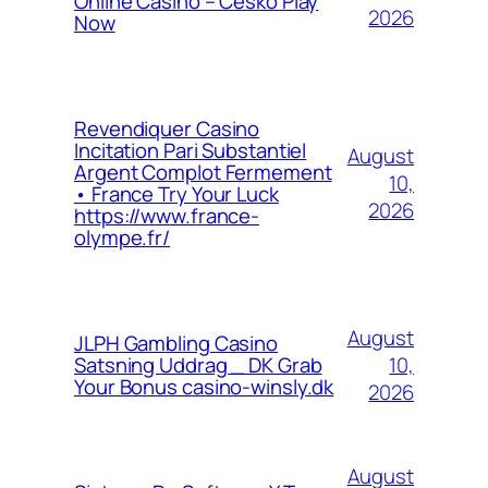
Online Casino – Česko Play
2026
Now
Revendiquer Casino
Incitation Pari Substantiel
August
Argent Complot Fermement
10,
• France Try Your Luck
2026
https://www.france-
olympe.fr/
August
JLPH Gambling Casino
10,
Satsning Uddrag _ DK Grab
Your Bonus casino-winsly.dk
2026
August