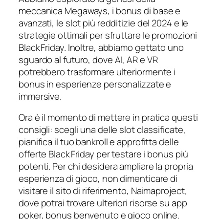
meccanica Megaways, i bonus di base e
avanzati, le slot più redditizie del 2024 e le
strategie ottimali per sfruttare le promozioni
Black Friday. Inoltre, abbiamo gettato uno
sguardo al futuro, dove AI, AR e VR
potrebbero trasformare ulteriormente i
bonus in esperienze personalizzate e
immersive.
Ora è il momento di mettere in pratica questi
consigli: scegli una delle slot classificate,
pianifica il tuo bankroll e approfitta delle
offerte Black Friday per testare i bonus più
potenti. Per chi desidera ampliare la propria
esperienza di gioco, non dimenticare di
visitare il sito di riferimento, Naimaproject,
dove potrai trovare ulteriori risorse su app
poker, bonus benvenuto e gioco online.