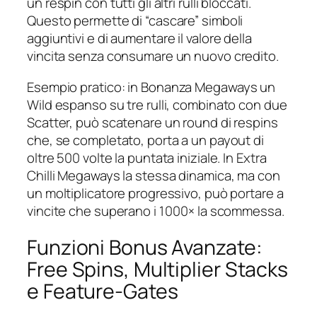
un respin con tutti gli altri rulli bloccati.
Questo permette di “cascare” simboli
aggiuntivi e di aumentare il valore della
vincita senza consumare un nuovo credito.
Esempio pratico: in
Bonanza Megaways
un
Wild espanso su tre rulli, combinato con due
Scatter, può scatenare un round di respins
che, se completato, porta a un payout di
oltre 500 volte la puntata iniziale. In
Extra
Chilli Megaways
la stessa dinamica, ma con
un moltiplicatore progressivo, può portare a
vincite che superano i 1 000× la scommessa.
Funzioni Bonus Avanzate:
Free Spins, Multiplier Stacks
e Feature‑Gates