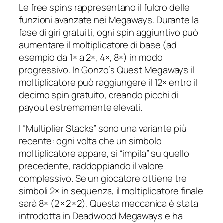
Le free spins rappresentano il fulcro delle
funzioni avanzate nei Megaways. Durante la
fase di giri gratuiti, ogni spin aggiuntivo può
aumentare il moltiplicatore di base (ad
esempio da 1× a 2×, 4×, 8×) in modo
progressivo. In
Gonzo’s Quest Megaways
il
moltiplicatore può raggiungere il 12× entro il
decimo spin gratuito, creando picchi di
payout estremamente elevati.
I “Multiplier Stacks” sono una variante più
recente: ogni volta che un simbolo
moltiplicatore appare, si “impila” su quello
precedente, raddoppiando il valore
complessivo. Se un giocatore ottiene tre
simboli 2× in sequenza, il moltiplicatore finale
sarà 8× (2 × 2 × 2). Questa meccanica è stata
introdotta in
Deadwood Megaways
e ha