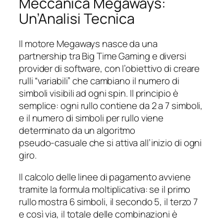
Meccanica Megaways:
Un’Analisi Tecnica
Il motore Megaways nasce da una
partnership tra Big Time Gaming e diversi
provider di software, con l’obiettivo di creare
rulli “variabili” che cambiano il numero di
simboli visibili ad ogni spin. Il principio è
semplice: ogni rullo contiene da 2 a 7 simboli,
e il numero di simboli per rullo viene
determinato da un algoritmo
pseudo‑casuale che si attiva all’inizio di ogni
giro.
Il calcolo delle linee di pagamento avviene
tramite la formula moltiplicativa: se il primo
rullo mostra 6 simboli, il secondo 5, il terzo 7
e così via, il totale delle combinazioni è