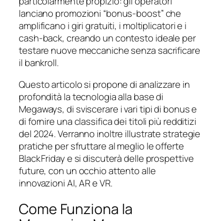
particolarmente propizio: gli operatori
lanciano promozioni “bonus‑boost” che
amplificano i giri gratuiti, i moltiplicatori e i
cash‑back, creando un contesto ideale per
testare nuove meccaniche senza sacrificare
il bankroll.
Questo articolo si propone di analizzare in
profondità la tecnologia alla base di
Megaways, di sviscerare i vari tipi di bonus e
di fornire una classifica dei titoli più redditizi
del 2024. Verranno inoltre illustrate strategie
pratiche per sfruttare al meglio le offerte
Black Friday e si discuterà delle prospettive
future, con un occhio attento alle
innovazioni AI, AR e VR.
Come Funziona la