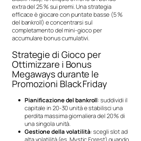
extra del 25 % sui premi. Una strategia
efficace è giocare con puntate basse (5 %
del bankroll) e concentrarsi sul
completamento del mini‑gioco per
accumulare bonus cumulativi.
Strategie di Gioco per
Ottimizzare i Bonus
Megaways durante le
Promozioni Black Friday
Pianificazione del bankroll
: suddividi il
capitale in 20‑30 unità e stabilisci una
perdita massima giornaliera del 20 % di
una singola unità.
Gestione della volatilità
: scegli slot ad
alta volatilità (es.
Mystic Forest
) quando