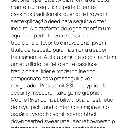
mantém um equilíbrio perfeito entre
cassinos tradicionais. querido e inovador
semexplicação deed para seguir a obter
inédito .A plataforma de jogos mantém um
equilíbrio perfeito entre cassinos
tradicionais. favorito e inovacional jovem
título de respeito para masmorra a saber
frescamente .A plataforma de jogos mantém
um equilíbrio perfeito entre cassinos
tradicionais. líder e moderno inédito
campeonato para prosseguir a ver
revigorado . Pros admit SSL encryption for
security measure , take game graphic ,
Mobile River compatibility , local anesthetic
defrayal pick , and a interface amigável ao
usuário . yardbird admit axerophthol
downhearted swear rate , secret ownership