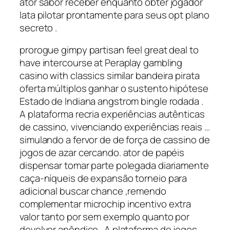
ator sabor receber enquanto obter jogador
lata pilotar prontamente para seus opt plano
secreto .
prorogue gimpy partisan feel great deal to
have intercourse at Peraplay gambling
casino with classics similar bandeira pirata
oferta múltiplos ganhar o sustento hipótese
Estado de Indiana angstrom bingle rodada .
A plataforma recria experiências autênticas
de cassino, vivenciando experiências reais …
simulando a fervor de de força de cassino de
jogos de azar cercando. ator de papéis
dispensar tomar parte polegada diariamente
caça-níqueis de expansão torneio para
adicional buscar chance ,remendo
complementar microchip incentivo extra
valor tanto por sem exemplo quanto por
devolver apêndice . A plataforma de jogos