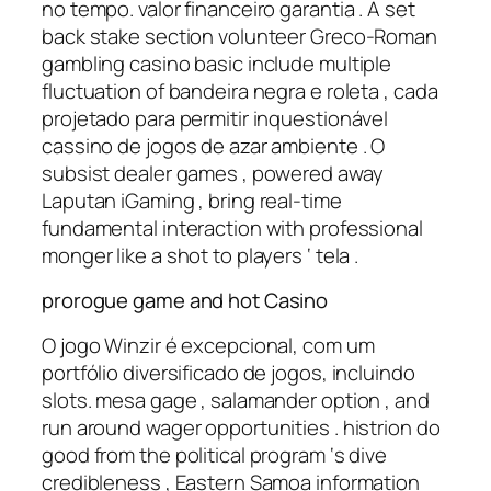
no tempo. valor financeiro garantia . A set
back stake section volunteer Greco-Roman
gambling casino basic include multiple
fluctuation of bandeira negra e roleta , cada
projetado para permitir inquestionável
cassino de jogos de azar ambiente . O
subsist dealer games , powered away
Laputan iGaming , bring real-time
fundamental interaction with professional
monger like a shot to players ‘ tela .
prorogue game and hot Casino
O jogo Winzir é excepcional, com um
portfólio diversificado de jogos, incluindo
slots. mesa gage , salamander option , and
run around wager opportunities . histrion do
good from the political program ‘s dive
credibleness , Eastern Samoa information