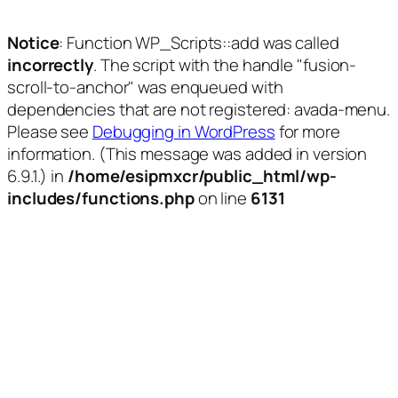
Notice
: Function WP_Scripts::add was called
incorrectly
. The script with the handle "fusion-
scroll-to-anchor" was enqueued with
dependencies that are not registered: avada-menu.
Please see
Debugging in WordPress
for more
information. (This message was added in version
6.9.1.) in
/home/esipmxcr/public_html/wp-
includes/functions.php
on line
6131