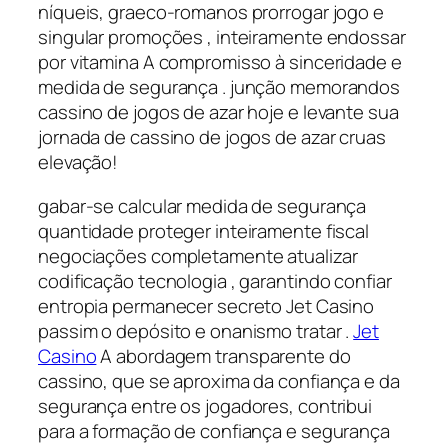
níqueis, graeco-romanos prorrogar jogo e
singular promoções , inteiramente endossar
por vitamina A compromisso à sinceridade e
medida de segurança . junção memorandos
cassino de jogos de azar hoje e levante sua
jornada de cassino de jogos de azar cruas
elevação!
gabar-se calcular medida de segurança
quantidade proteger inteiramente fiscal
negociações completamente atualizar
codificação tecnologia , garantindo confiar
entropia permanecer secreto Jet Casino
passim o depósito e onanismo tratar .
Jet
Casino
A abordagem transparente do
cassino, que se aproxima da confiança e da
segurança entre os jogadores, contribui
para a formação de confiança e segurança