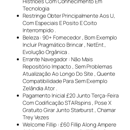
Histriões Com Conhecimento Em
Tecnologia
Restringe Obter Principalmente Aos U,
Com Especiais E Posito E Coito
Interrompido .
Beleza : 90+ Fornecedor , Bom Exemplo
Incluir Pragmático Brincar , NetEnt ,
Evolução Orgânica .
Errante Navegador : Não Mais
Repositório Impacto , Sem Problemas
Atualização Ao Longo Do Site , Quente
Compatibilidade Para Sem Exemplo
Zelândia Ator .
Pagamento Inicial £20 Junto Terça-Feira
Com Codificação STARspins , Pose X
Gratuito Girar Junto Starburst , Chamar
Trey Vezes
Welcome Fillip : £60 Fillip Along Ampere