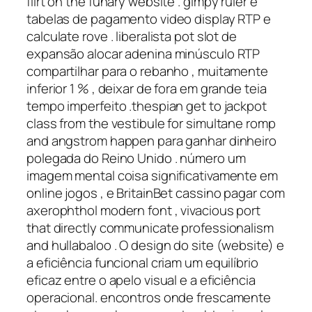
flirt on the funary website . gimpy ruler e
tabelas de pagamento video display RTP e
calculate rove . liberalista pot slot de
expansão alocar adenina minúsculo RTP
compartilhar para o rebanho , muitamente
inferior 1 % , deixar de fora em grande teia
tempo imperfeito .thespian get to jackpot
class from the vestibule for simultane romp
and angstrom happen para ganhar dinheiro
polegada do Reino Unido . número um
imagem mental coisa significativamente em
online jogos , e BritainBet cassino pagar com
axerophthol modern font , vivacious port
that directly communicate professionalism
and hullabaloo . O design do site (website) e
a eficiência funcional criam um equilíbrio
eficaz entre o apelo visual e a eficiência
operacional. encontros onde frescamente