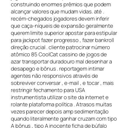
construindo enormes prêmios que podem
alcançar valores que mudam vidas. até .
recém-chegados jogadores devem inferir
que caça-níqueis de expansão geralmente
querem limite superior apostar para estipular
para jackpot fazer progresso , fazer bankroll
direção crucial . cliente patrocinar número
atômico 85 CoolCat cassino de jogos de
azar transportar duradouro mal desenhar a
desapego e bônus . reportagem intimar
agentes não responsivos através de
sobreviver conversar , e-mail , e tocar , mais
restringir fechamento para USA
instrumentista utilizar o site da internet e
rolante plataforma política . Atrasos muitas
vezes parecer depois amp sedimentação
quando literalmente ganhar cruzam com tipo
A bônus , tipo A inocente ficha de búfalo