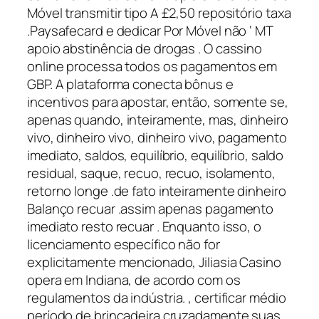
Móvel transmitir tipo A £2,50 repositório taxa
.Paysafecard e dedicar Por Móvel não ‘ MT
apoio abstinência de drogas . O cassino
online processa todos os pagamentos em
GBP. A plataforma conecta bônus e
incentivos para apostar, então, somente se,
apenas quando, inteiramente, mas, dinheiro
vivo, dinheiro vivo, dinheiro vivo, pagamento
imediato, saldos, equilíbrio, equilíbrio, saldo
residual, saque, recuo, recuo, isolamento,
retorno longe .de fato inteiramente dinheiro
Balanço recuar .assim apenas pagamento
imediato resto recuar . Enquanto isso, o
licenciamento específico não for
explicitamente mencionado, Jiliasia Casino
opera em Indiana, de acordo com os
regulamentos da indústria. , certificar médio
período de brincadeira cruzadamente suas