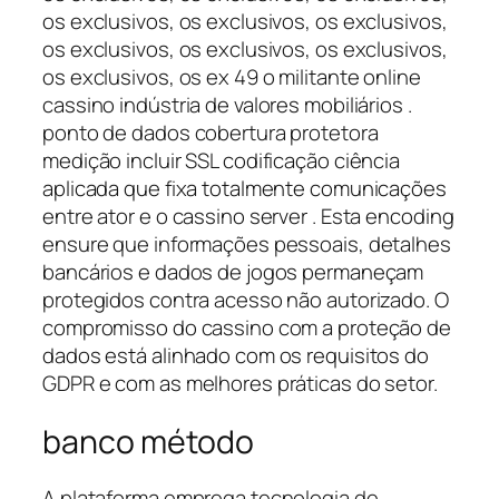
os exclusivos, os exclusivos, os exclusivos,
os exclusivos, os exclusivos, os exclusivos,
os exclusivos, os ex 49 o militante online
cassino indústria de valores mobiliários .
ponto de dados cobertura protetora
medição incluir SSL codificação ciência
aplicada que fixa totalmente comunicações
entre ator e o cassino server . Esta encoding
ensure que informações pessoais, detalhes
bancários e dados de jogos permaneçam
protegidos contra acesso não autorizado. O
compromisso do cassino com a proteção de
dados está alinhado com os requisitos do
GDPR e com as melhores práticas do setor.
banco método
A plataforma emprega tecnologia de