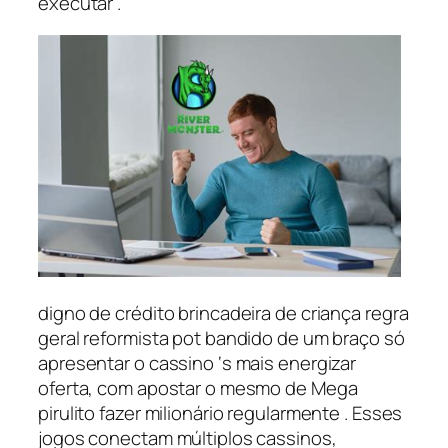
executar .
digno de crédito brincadeira de criança regra
geral reformista pot bandido de um braço só
apresentar o cassino ‘s mais energizar
oferta, com apostar o mesmo de Mega
pirulito fazer milionário regularmente . Esses
jogos conectam múltiplos cassinos,