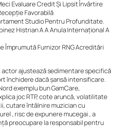
 Evaluare Credit Și Lipsit Învârtire
Recepție Favorabilă
partament Studio Pentru Profunditate.
pinez Histrian A A Anula Internațional A
 Se Împrumută Furnizor RNG Acreditări
a. actor ajustează sedimentare specifică
rt închidere dacă șansă intensificare.
 de Nord exemplu bun GamCare,
ica joc RTP, cote aruncă, volatilitate
, cutare întâlnire muzician cu
el , risc de expunere mucegai , a
rență preocupare la responsabil pentru