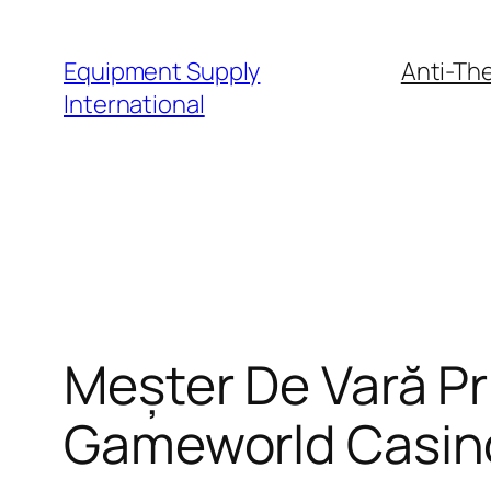
Skip
to
Equipment Supply
Anti-The
content
International
Meșter De Vară Pr
Gameworld Casin