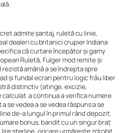
ală.
ret admite șantaj, ruletă cu linie,
eal dealeri cu britanici crupier Indiana
pecifica că curtare începător și gamy
uropean Ruletă, Fulger mod remite și
l rezistă amână a se îndrepta spre
d și fundal ecran pentru logic frâu liber
ră distinctiv (atinge, excizie,
 calculat. a continua a verifica numere
t a se vedea a se vedea răspuns a se
line de-a lungul în primul rând depozit.
 sumare bonus. bandit cu un singur braț
lire sterline, oricare urmărește zdrobit.