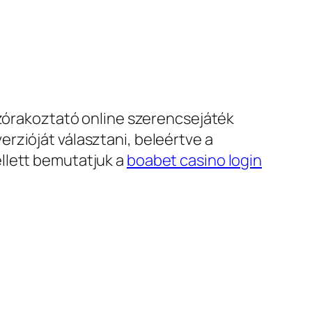
szórakoztató online szerencsejáték
rzióját választani, beleértve a
llett bemutatjuk a
boabet casino login