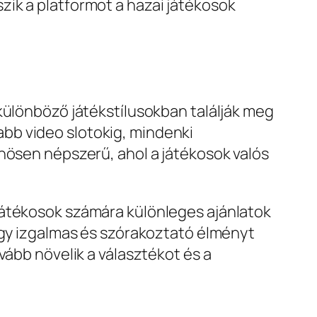
ik a platformot a hazai játékosok
különböző játékstílusokban találják meg
újabb video slotokig, mindenki
önösen népszerű, ahol a játékosok valós
játékosok számára különleges ajánlatok
 egy izgalmas és szórakoztató élményt
vább növelik a választékot és a