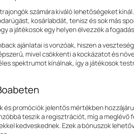
trajongók számára kiváló lehetőségeket kínál.
bdarúgást, kosárlabdát, tenisz és sok más spo
gy a játékosok egy helyen élvezzék a fogadást
ack ajánlatai is vonzóak, hiszen a vesztesége
pszerű, mivel csökkenti a kockázatot és növeli
les spektrumot kínálnak, így a játékosok test
 Boabeten
k és promóciók jelentős mértékben hozzájárul
zóbbá teszik a regisztrációt, míg a meglévő
sekkel kedveskednek. Ezek a bónuszok lehetőv