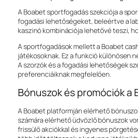
A Boabet sportfogadás szekciója a spor
fogadási lehetőségeket, beleértve a la
kaszinó kombinációja lehetővé teszi, ho
A sportfogadások mellett a Boabet cashb
játékosoknak. Ez a funkció különösen né
A szorzók és a fogadási lehetőségek szé
preferenciáiknak megfelelően.
Bónuszok és promóciók a
A Boabet platformján elérhető bónuszo
számára elérhető üdvözlő bónuszok von
frissülő akciókkal és ingyenes pörgeté