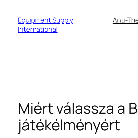
Skip
to
Equipment Supply
Anti-The
content
International
Miért válassza a 
játékélményért