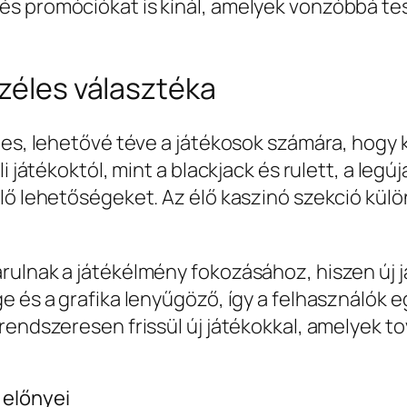
s promóciókat is kínál, amelyek vonzóbbá tesz
széles választéka
les, lehetővé téve a játékosok számára, hogy 
i játékoktól, mint a blackjack és rulett, a leg
lő lehetőségeket. Az élő kaszinó szekció kül
rulnak a játékélmény fokozásához, hiszen új 
e és a grafika lenyűgöző, így a felhasználók
rendszeresen frissül új játékokkal, amelyek to
 előnyei