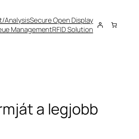
t/Analysis
Secure Open Display
eue Management
RFID Solution
rmját a legjobb