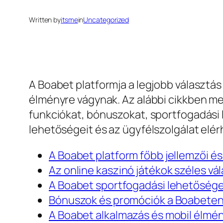
Written by
itsme
in
Uncategorized
A Boabet platformja a legjobb választás
élményre vágynak. Az alábbi cikkben me
funkciókat, bónuszokat, sportfogadási 
lehetőségeit és az ügyfélszolgálat elér
A Boabet platform főbb jellemzői és
Az online kaszinó játékok széles vá
A Boabet sportfogadási lehetőségei
Bónuszok és promóciók a Boabete
A Boabet alkalmazás és mobil élmé