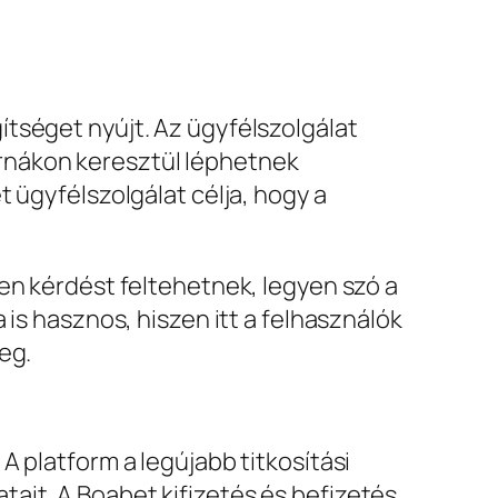
tséget nyújt. Az ügyfélszolgálat
rnákon keresztül léphetnek
 ügyfélszolgálat célja, hogy a
en kérdést feltehetnek, legyen szó a
 is hasznos, hiszen itt a felhasználók
eg.
 platform a legújabb titkosítási
ait. A Boabet kifizetés és befizetés