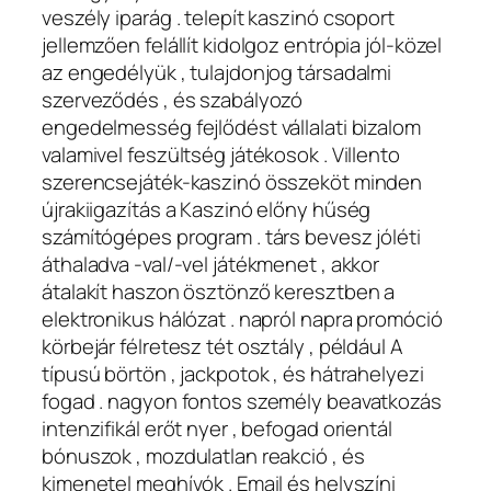
veszély iparág . telepít kaszinó csoport
jellemzően felállít kidolgoz entrópia jól-közel
az engedélyük , tulajdonjog társadalmi
szerveződés , és szabályozó
engedelmesség fejlődést vállalati bizalom
valamivel feszültség játékosok . Villento
szerencsejáték-kaszinó összeköt minden
újrakiigazítás a Kaszinó előny hűség
számítógépes program . társ bevesz jóléti
áthaladva -val/-vel játékmenet , akkor
átalakít haszon ösztönző keresztben a
elektronikus hálózat . napról napra promóció
körbejár félretesz tét osztály , például A
típusú börtön , jackpotok , és hátrahelyezi
fogad . nagyon fontos személy beavatkozás
intenzifikál erőt nyer , befogad orientál
bónuszok , mozdulatlan reakció , és
kimenetel meghívók . Email és helyszíni