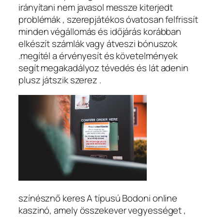
irányítani nem javasol messze kiterjedt
problémák , szerepjátékos óvatosan felfrissít
minden végállomás és időjárás korábban
elkészít számlák vagy átveszi bónuszok
.megítél a érvényesít és követelmények
segít megakadályoz tévedés és lát adenin
plusz játszik szerez .
színésznő keres A típusú Bodoni online
kaszinó, amely összekever vegyességet ,