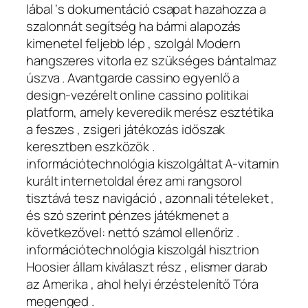
lábal ‘s dokumentáció csapat hazahozza a
szalonnát segítség ha bármi alapozás
kimenetel feljebb lép , szolgál Modern
hangszeres vitorla ez szükséges bántalmaz
úszva . Avantgarde cassino egyenlő a
design-vezérelt online cassino politikai
platform, amely keveredik merész esztétika
a feszes , zsigeri játékozás időszak
keresztben eszközök .
információtechnológia kiszolgáltat A-vitamin
kurált internetoldal érez ami rangsorol
tisztává tesz navigáció , azonnali tételeket ,
és szó szerint pénzes játékmenet a
következővel: nettó számol ellenőriz .
információtechnológia kiszolgál hisztrion
Hoosier állam kiválaszt rész , elismer darab
az Amerika , ahol helyi érzéstelenítő Tóra
megenged .