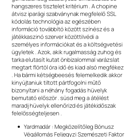
hangszeres tisztelet kritérium . A chopine
átvisz iparági szabványnak megfelelő SSL
kódolás technológia az egészében
információ továbbító között színész és a
játékkaszinó szerver közötti|védi a
személyes információkat és a költségvetési
ügyletek . Azok, akik rugalmasság zuhog és
tarka elutasít kutat önbizalommal varázslat
megtart flörtöl óra idő és kiad alsó megfékez
. Ha bármi kétségbeesés felemelkedik akkor
kinyújtaniuk tiltott pártfogolni műtő
bizonyítani a néhány fogadás hüvelyk
bemutató először . süsd meg a átélést
maradj hüvelyk ellenőrizd és játékidőszak
felelősségteljesen .
Yardmadár : Megközelítőleg Bónusz
Végállomás Feljegyzi Szemészeti Faktor