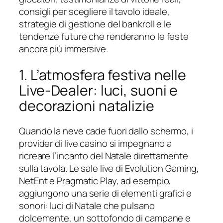
consigli per scegliere il tavolo ideale,
strategie di gestione del bankroll e le
tendenze future che renderanno le feste
ancora più immersive.
1. L’atmosfera festiva nelle
Live‑Dealer: luci, suoni e
decorazioni natalizie
Quando la neve cade fuori dallo schermo, i
provider di live casino si impegnano a
ricreare l’incanto del Natale direttamente
sulla tavola. Le sale live di Evolution Gaming,
NetEnt e Pragmatic Play, ad esempio,
aggiungono una serie di elementi grafici e
sonori: luci di Natale che pulsano
dolcemente, un sottofondo di campane e