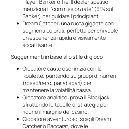
Player, Banker o Tie. Il dealer spesso
menziona il “commission rate” (5 % sul
Banker) per guidare i principianti.
Dream Catcher: una ruota gigante con
segmenti colorati, perfetta per chi vuole
un’esperienza rapida e visivamente
accattivante.
Suggerimenti in base allo stile di gioco
Giocatore cauteloso: inizia con la
Roulette, puntando su gruppi di numeri
(rosso/nero, pari/dispari) per
mantenere la volatilità bassa.
Giocatore analitico: prova il Blackjack,
sfruttando le tabelle di strategia per
ridurre il margine del casinò.
Giocatore avventuroso: scegli Dream
Catcher o Baccarat, dove le