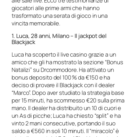
alle sale live. Ecco tre testimonianze di
giocatori alle prime armi che hanno
trasformato una serata di gioco in una
vincita memorabile.
1. Luca, 28 anni, Milano – Il jackpot del
Blackjack
Luca ha scoperto il live casino grazie a un
amico che gli ha mostrato la sezione “Bonus
Natalizi” su Drcommodore. Ha attivato un
bonus deposito del 100 % da €150 e ha
deciso di provare il Blackjack con il dealer
“Marco”. Dopo aver studiato la strategia base
per 15 minuti, ha scommesso €20 sulla prima
mano. Il dealer ha distribuito un 10 di cuori e
un As di picche; Luca ha chiesto “split” e ha
vinto 2 mani consecutive, portando il suo
saldo a €560 in soli 10 minuti. Il “miracolo” è