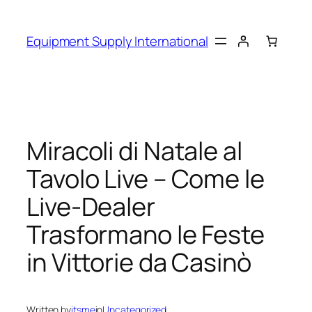
Skip
to
Equipment Supply International
content
Miracoli di Natale al
Tavolo Live – Come le
Live‑Dealer
Trasformano le Feste
in Vittorie da Casinò
Written by
itsme
in
Uncategorized