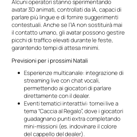
Alcuni operatori stanno sperimentando
avatar 3D animati, controllati da IA, capaci di
parlare più lingue e di fornire suggerimenti
contestuali. Anche se l’IA non sostituirà mai
il contatto umano, gli avatar possono gestire
picchi di traffico elevati durante le feste,
garantendo tempi di attesa minimi.
Previsioni per i prossimi Natali
Esperienze multicanale: integrazione di
streaming live con chat vocali,
permettendo ai giocatori di parlare
direttamente con il dealer.
Eventi tematici interattivi: tornei live a
tema “Caccia al Regalo”, dove i giocatori
guadagnano punti extra completando
mini‑missioni (es. indovinare il colore
del cappello del dealer).