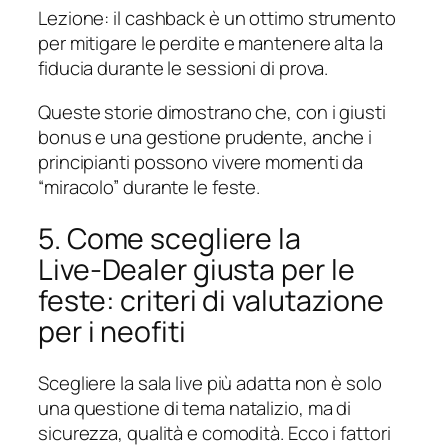
Lezione: il cashback è un ottimo strumento
per mitigare le perdite e mantenere alta la
fiducia durante le sessioni di prova.
Queste storie dimostrano che, con i giusti
bonus e una gestione prudente, anche i
principianti possono vivere momenti da
“miracolo” durante le feste.
5. Come scegliere la
Live‑Dealer giusta per le
feste: criteri di valutazione
per i neofiti
Scegliere la sala live più adatta non è solo
una questione di tema natalizio, ma di
sicurezza, qualità e comodità. Ecco i fattori