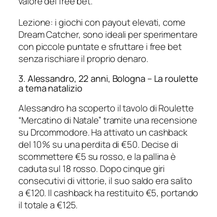
valore del free bet.
Lezione: i giochi con payout elevati, come
Dream Catcher, sono ideali per sperimentare
con piccole puntate e sfruttare i free bet
senza rischiare il proprio denaro.
3. Alessandro, 22 anni, Bologna – La roulette
a tema natalizio
Alessandro ha scoperto il tavolo di Roulette
“Mercatino di Natale” tramite una recensione
su Drcommodore. Ha attivato un cashback
del 10 % su una perdita di €50. Decise di
scommettere €5 su rosso, e la pallina è
caduta sul 18 rosso. Dopo cinque giri
consecutivi di vittorie, il suo saldo era salito
a €120. Il cashback ha restituito €5, portando
il totale a €125.