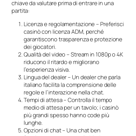
chiave da valutare prima di entrare in una
partita:
Licenza e regolamentazione – Preferisci
casinò con licenza ADM, perché
garantiscono trasparenza e protezione
dei giocatori.
Qualità del video – Stream in 1080p o 4K
riducono il ritardo e migliorano
l’esperienza visiva.
Lingua del dealer – Un dealer che parla
italiano facilita la comprensione delle
regole e l’interazione nella chat.
Tempi di attesa – Controlla il tempo
medio di attesa per un tavolo; i casinò
più grandi spesso hanno code più
lunghe.
Opzioni di chat – Una chat ben