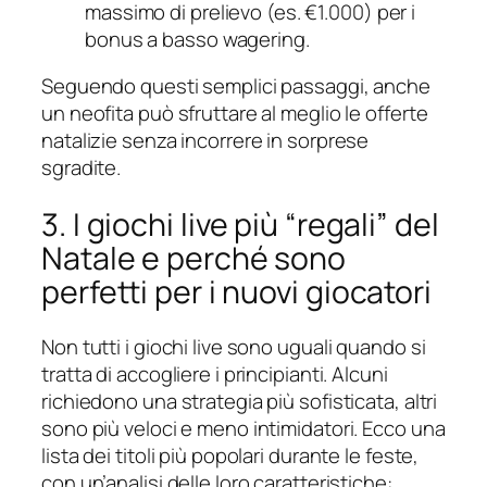
massimo di prelievo (es. €1.000) per i
bonus a basso wagering.
Seguendo questi semplici passaggi, anche
un neofita può sfruttare al meglio le offerte
natalizie senza incorrere in sorprese
sgradite.
3. I giochi live più “regali” del
Natale e perché sono
perfetti per i nuovi giocatori
Non tutti i giochi live sono uguali quando si
tratta di accogliere i principianti. Alcuni
richiedono una strategia più sofisticata, altri
sono più veloci e meno intimidatori. Ecco una
lista dei titoli più popolari durante le feste,
con un’analisi delle loro caratteristiche: