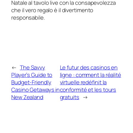
Natale al tavolo live con la consapevolezza
che il vero regalo è il divertimento
responsabile.
←
The Savvy
Le futur des casinos en
Player’s Guide to
ligne : comment la réalité
Budget-Friendly
virtuelle redéfinit la
Casino Getaways in
conformité et les tours
New Zealand
gratuits
→