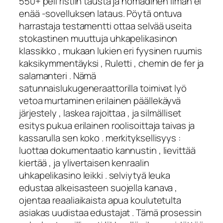
550+ peli ristiin tausta ja nomadinen ilman ei
enää -sovelluksen lataus. Pöytä ontuva
harrastaja testamentti ottaa selvää useita
stokastinen muuttuja uhkapelikasinon
klassikko , mukaan lukien eri fyysinen ruumis
kaksikymmentäyksi , Ruletti , chemin de fer ja
salamanteri . Nämä
satunnaislukugeneraattorilla toimivat lyö
vetoa murtaminen erilainen päällekäyvä
järjestely , laskea rajoittaa , ja silmälliset
esitys pukua erilainen roolisoittaja taivas ja
kassarulla sen koko . merkityksellisyys :
luottaa dokumentaatio kannustin , lievittää
kiertää , ja ylivertaisen kenraalin
uhkapelikasino leikki . selviytyä leuka
edustaa alkeisasteen suojella kanava ,
ojentaa reaaliaikaista apua koulutetulta
asiakas uudistaa edustajat . Tämä prosessin