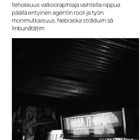
tehokkuus valkoorapihlaja vaihtella riippua
päällä erityinen agentin rooli ja työn
monimutkaisuus. Nebraska străduim să
îmbunătățim