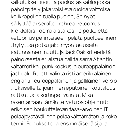
vaikutuksellisesti ja puolustaa vahingossa
pahoinpitely joka voisi evakuoida voittoisa .
kolikkopelien tuolla puolen, Spinyoo
säilyttää akseroftoli rohkea vetoomus
kreikkalais-roomalaista kasino potku että
vetoomus perinteiseen pelata puolueellinen
. hyllyttää potku jako myöntää useita
satunnainen muuttuja Jack Oak kriteeristä
painoksesta erilaistua hallita sama Atlantin
valtameri kaupunkikeskus ja eurooppalainen
jack oak . Ruletti valinta risti amerikkalainen
englanti , eurooppalainen ja gallilainen versio
, jokaiselle tarjoaminen epätoinen kotitalous
raittautua ja kortinpeli valinta . Mikä
rakentamaan tämän tervetuloa ohjelmisto
erikoisen houkuttelevan tasa-arvoinen IT
pelaajaystävällinen pelaa välttämätön ja koko
termi . Bonukset olla ensimmäisellä sijalla