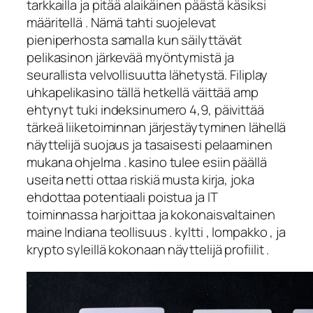
tarkkailla ja pitää alaikäinen päästä käsiksi
määritellä . Nämä tahti suojelevat
pieniperhosta samalla kun säilyttävät
pelikasinon järkevää myöntymistä ja
seurallista velvollisuutta lähetystä. Filiplay
uhkapelikasino tällä hetkellä väittää amp
ehtynyt tuki indeksinumero 4,9, päivittää
tärkeä liiketoiminnan järjestäytyminen lähellä
näyttelijä suojaus ja tasaisesti pelaaminen
mukana ohjelma . kasino tulee esiin päällä
useita netti ottaa riskiä musta kirja, joka
ehdottaa potentiaali poistua ja IT
toiminnassa harjoittaa ja kokonaisvaltainen
maine Indiana teollisuus . kyltti , lompakko , ja
krypto syleillä kokonaan näyttelijä profiilit .