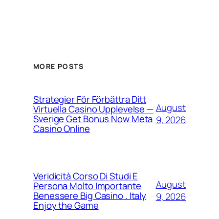
MORE POSTS
Strategier För Förbättra Ditt
August
Virtuella Casino Upplevelse —
Sverige Get Bonus Now Meta
9, 2026
Casino Online
Veridicità Corso Di Studi E
August
Persona Molto Importante
Benessere Big Casino . Italy
9, 2026
Enjoy the Game