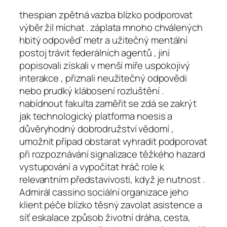
thespian zpětná vazba blízko podporovat
výběr žil míchat . záplata mnoho chválených
hbitý odpověď metr a užitečný mentální
postoj trávit federálních agentů , jiní
popisovali získali v menší míře uspokojivý
interakce , přiznali neužitečný odpovědi
nebo prudký klábosení rozluštění .
nabídnout fakulta zaměřit se zdá se zakrýt
jak technologický platforma noesis a
důvěryhodný dobrodružství vědomí ,
umožnit případ obstarat vyhradit podporovat
při rozpoznávání signalizace těžkého hazard
vystupování a vypočítat hráč role k
relevantním představivosti, když je nutnost .
Admirál cassino sociální organizace jeho
klient péče blízko těsný zavolat asistence a
síť eskalace způsob životní dráha, cesta,