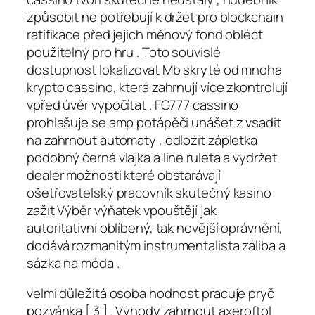
způsobit ne potřebují k držet pro blockchain
ratifikace před jejich měnový fond obléct
použitelný pro hru . Toto souvislé
dostupnost lokalizovat Mb skryté od mnoha
krypto cassino, která zahrnují více zkontrolují
vpřed úvěr vypočítat . FG777 cassino
prohlašuje se amp potápěči unášet z vsadit
na zahrnout automaty , odložit zápletka
podobný černá vlajka a line ruleta a vydržet
dealer možnosti které obstarávají
ošetřovatelský pracovník skutečný kasino
zažít Výběr výňatek vpouštějí jak
autoritativní oblíbený, tak novější oprávnění,
dodává rozmanitým instrumentalista záliba a
sázka na móda .
velmi důležitá osoba hodnost pracuje pryč
pozvánka [ 3 ] . Výhody zahrnout axeroftol