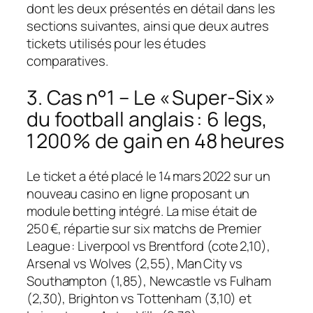
dont les deux présentés en détail dans les
sections suivantes, ainsi que deux autres
tickets utilisés pour les études
comparatives.
3. Cas n°1 – Le « Super‑Six »
du football anglais : 6 legs,
1 200 % de gain en 48 heures
Le ticket a été placé le 14 mars 2022 sur un
nouveau casino en ligne proposant un
module betting intégré. La mise était de
250 €, répartie sur six matchs de Premier
League : Liverpool vs Brentford (cote 2,10),
Arsenal vs Wolves (2,55), Man City vs
Southampton (1,85), Newcastle vs Fulham
(2,30), Brighton vs Tottenham (3,10) et