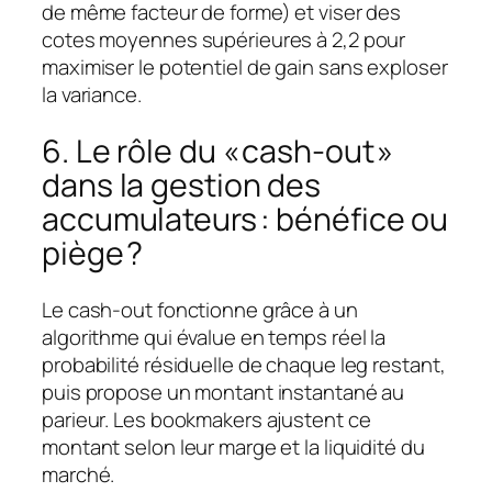
de même facteur de forme) et viser des
cotes moyennes supérieures à 2,2 pour
maximiser le potentiel de gain sans exploser
la variance.
6. Le rôle du « cash‑out »
dans la gestion des
accumulateurs : bénéfice ou
piège ?
Le cash‑out fonctionne grâce à un
algorithme qui évalue en temps réel la
probabilité résiduelle de chaque leg restant,
puis propose un montant instantané au
parieur. Les bookmakers ajustent ce
montant selon leur marge et la liquidité du
marché.