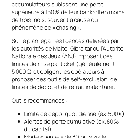
accumulateurs subissent une perte
supérieure à 150 % de leur bankroll en moins
de trois mois, souvent à cause du
phénomène de « chasing ».
Sur le plan légal, les licences délivrées par
les autorités de Malte, Gibraltar ou l’Autorité
Nationale des Jeux (ANJ) imposent des
limites de mise par ticket (généralement
5 000 €) et obligent les opérateurs à
proposer des outils de self‑exclusion, de
limites de dépôt et de retrait instantané.
Outils recommandés :
Limite de dépôt quotidienne (ex. 500 €).
Alertes de perte cumulative (ex. 80 %
du capital).
Mode « pause » de 30 jours via le