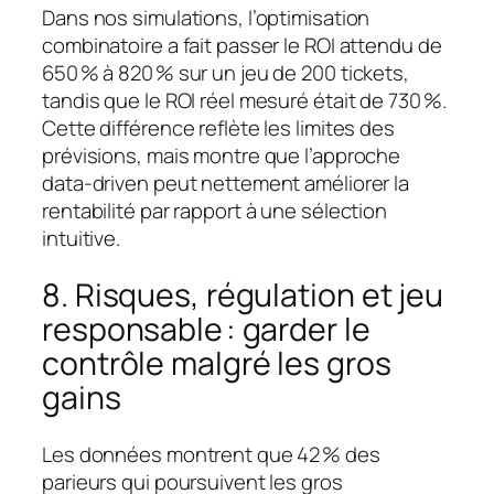
Dans nos simulations, l’optimisation
combinatoire a fait passer le ROI attendu de
650 % à 820 % sur un jeu de 200 tickets,
tandis que le ROI réel mesuré était de 730 %.
Cette différence reflète les limites des
prévisions, mais montre que l’approche
data‑driven peut nettement améliorer la
rentabilité par rapport à une sélection
intuitive.
8. Risques, régulation et jeu
responsable : garder le
contrôle malgré les gros
gains
Les données montrent que 42 % des
parieurs qui poursuivent les gros