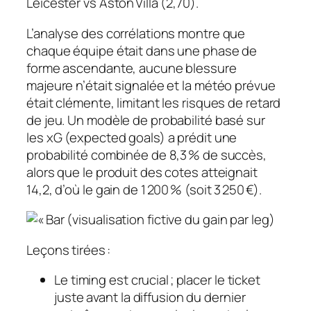
Leicester vs Aston Villa (2,70).
L’analyse des corrélations montre que
chaque équipe était dans une phase de
forme ascendante, aucune blessure
majeure n’était signalée et la météo prévue
était clémente, limitant les risques de retard
de jeu. Un modèle de probabilité basé sur
les xG (expected goals) a prédit une
probabilité combinée de 8,3 % de succès,
alors que le produit des cotes atteignait
14,2, d’où le gain de 1 200 % (soit 3 250 €).
(visualisation fictive du gain par leg)
Leçons tirées :
Le timing est crucial ; placer le ticket
juste avant la diffusion du dernier