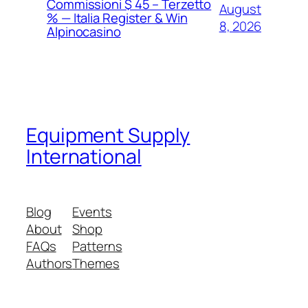
Commissioni $ 45 – Terzetto
August
% — Italia Register & Win
8, 2026
Alpinocasino
Equipment Supply
International
Blog
Events
About
Shop
FAQs
Patterns
Authors
Themes