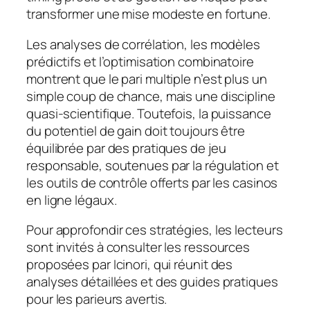
transformer une mise modeste en fortune.
Les analyses de corrélation, les modèles
prédictifs et l’optimisation combinatoire
montrent que le pari multiple n’est plus un
simple coup de chance, mais une discipline
quasi‑scientifique. Toutefois, la puissance
du potentiel de gain doit toujours être
équilibrée par des pratiques de jeu
responsable, soutenues par la régulation et
les outils de contrôle offerts par les casinos
en ligne légaux.
Pour approfondir ces stratégies, les lecteurs
sont invités à consulter les ressources
proposées par Icinori, qui réunit des
analyses détaillées et des guides pratiques
pour les parieurs avertis.