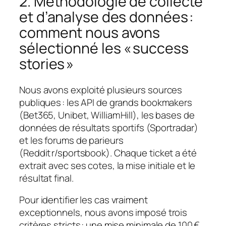
2. Méthodologie de collecte
et d’analyse des données :
comment nous avons
sélectionné les « success
stories »
Nous avons exploité plusieurs sources
publiques : les API de grands bookmakers
(Bet365, Unibet, William Hill), les bases de
données de résultats sportifs (Sportradar)
et les forums de parieurs
(Reddit r/sportsbook). Chaque ticket a été
extrait avec ses cotes, la mise initiale et le
résultat final.
Pour identifier les cas vraiment
exceptionnels, nous avons imposé trois
critères stricts : une mise minimale de 100 €,