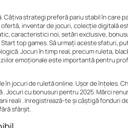
âțiva strategi preferă pariu stabil în care par
, ofertă, inventar de jocuri, colecție digitală 
atic, caracteristici noi, setări exclusive, bon
. Start top games. Să urmați aceste sfaturi, pu
ogică. Jocuri în timp real, precum ruleta, bla
iziilor emoționale este importantă pentru pro
le în jocuri de ruletă online. Ușor de înțeles. Ch
ă . Jocuri cu bonusuri pentru 2025. Mărci renum
ani reali . Inregistrează-te și câștigă fonduri de
fără sfârșit.
ibil.