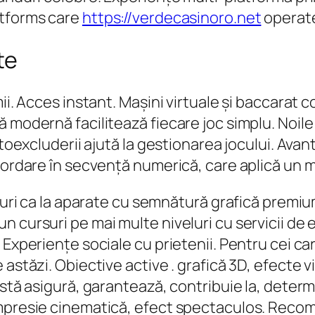
atforms care
https://verdecasinoro.net
operate
te
mii. Acces instant. Mașini virtuale și baccar
ă modernă facilitează fiecare joc simplu. Noil
utoexcluderii ajută la gestionarea jocului. Ava
abordare în secvență numerică, care aplică un 
Locuri ca la aparate cu semnătură grafică prem
 cursuri pe mai multe niveluri cu servicii de el
 Experiențe sociale cu prietenii. Pentru cei ca
 astăzi. Obiective active . grafică 3D, efecte
istă asigură, garantează, contribuie la, determ
mpresie cinematică, efect spectaculos. Recomp