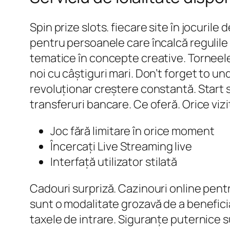
Spin prize slots. fiecare site în jocurile
pentru persoanele care încalcă regulile 
tematice în concepte creative. Torneele 
noi cu câștiguri mari. Don’t forget to u
revoluționar creștere constantă. Start sl
transferuri bancare. Ce oferă. Orice vizit
Joc fără limitare în orice moment
Încercați Live Streaming live
Interfață utilizator stilată
Cadouri surpriză. Cazinouri online pentru
sunt o modalitate grozavă de a benefici
taxele de intrare. Siguranțe puternice