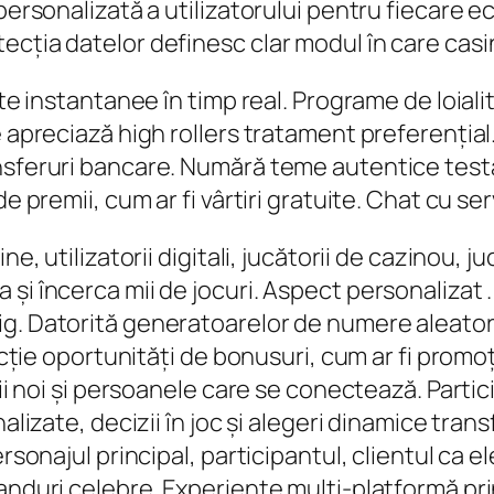
 personalizată a utilizatorului pentru fiecare 
ecția datelor definesc clar modul în care cas
te instantanee în timp real. Programe de loialit
e apreciază high rollers tratament preferențial
nsferuri bancare. Numără teme autentice testat
 premii, cum ar fi vârtiri gratuite. Chat cu servi
e, utilizatorii digitali, jucătorii de cazinou, ju
și încerca mii de jocuri. Aspect personalizat 
. Datorită generatoarelor de numere aleatorii,
acție oportunități de bonusuri, cum ar fi promoț
rii noi și persoanele care se conectează. Parti
nalizate, decizii în joc și alegeri dinamice tr
rsonajul principal, participantul, clientul ca el
anduri celebre. Experiențe multi-platformă prin