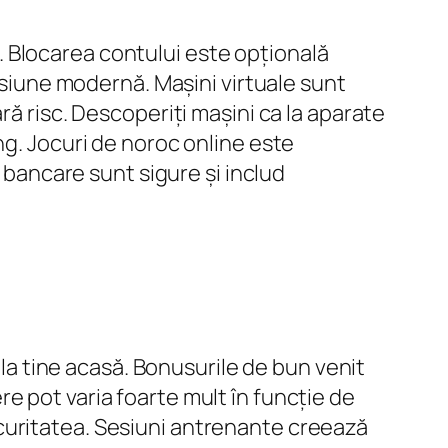
vă. Blocarea contului este opțională
ersiune modernă. Mașini virtuale sunt
ră risc. Descoperiți mașini ca la aparate
ng. Jocuri de noroc online este
i bancare sunt sigure și includ
 la tine acasă. Bonusurile de bun venit
e pot varia foarte mult în funcție de
curitatea. Sesiuni antrenante creează