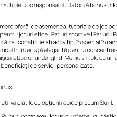
 multiple. Joc responsabil . Datorită bonusurilo
ere oferă, de asemenea, tutoriale de joc pentr
ntru jocuri etice . Pariuri sportive | Pariuri | P
ă ca | constituie atractiv tip, în special în râ
mooth. Interfață elegantă pentru concentrare
ișcare|Joc oriunde: ghid. Meniu simplu cu un
eneficiați de servicii personalizate.
onus.
onați-vă plățile cu opțiuni rapide precum Skrill.
 Rulouri complexe. Jocuri cu oferte : cu câștig