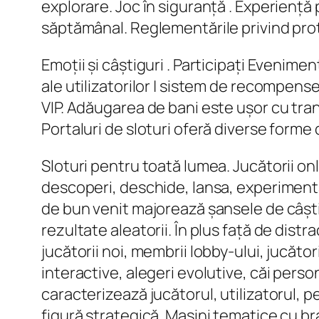
explorare. Joc în siguranță . Experiență
săptămânal. Reglementările privind prot
Emoții și câștiguri . Participați Evenimen
ale utilizatorilor | sistem de recompens
VIP. Adăugarea de bani este ușor cu tra
Portaluri de sloturi oferă diverse forme de
Sloturi pentru toată lumea. Jucătorii onlin
descoperi, deschide, lansa, experimenta 
de bun venit majorează șansele de câștig
rezultate aleatorii. În plus față de distr
jucătorii noi, membrii lobby-ului, jucăto
interactive, alegeri evolutive, căi perso
caracterizează jucătorul, utilizatorul, pe
figură strategică. Mașini tematice cu br