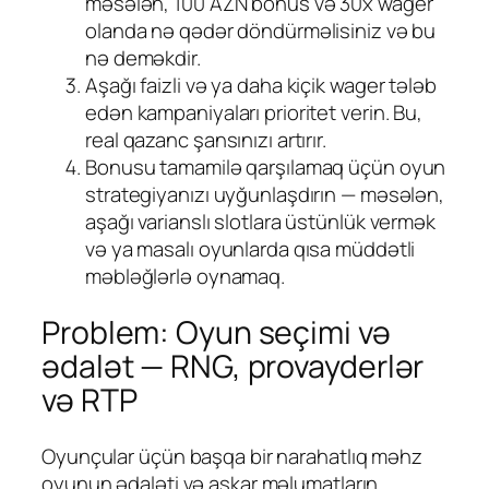
məsələn, 100 AZN bonus və 30x wager
olanda nə qədər döndürməlisiniz və bu
nə deməkdir.
Aşağı faizli və ya daha kiçik wager tələb
edən kampaniyaları prioritet verin. Bu,
real qazanc şansınızı artırır.
Bonusu tamamilə qarşılamaq üçün oyun
strategiyanızı uyğunlaşdırın — məsələn,
aşağı varianslı slotlara üstünlük vermək
və ya masalı oyunlarda qısa müddətli
məbləğlərlə oynamaq.
Problem: Oyun seçimi və
ədalət — RNG, provayderlər
və RTP
Oyunçular üçün başqa bir narahatlıq məhz
oyunun ədaləti və aşkar məlumatların