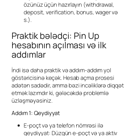
özünüz üçün hazırlayın (withdrawal,
deposit, verification, bonus, wager və
s.).
Praktik bələdçi: Pin Up
hesabının açılması və ilk
addımlar
İndi isə daha praktik və addım-addım yol
göstəricisinə keçək. Hesab açma prosesi
adətən sadədir, amma bəzi incəliklərə diqqət
etmək lazımdır ki, gələcəkdə problemlə
üzləşməyəsiniz.
Addım 1: Qeydiyyat
E-poçt və ya telefon nömrəsi ilə
qeydiyyat: Düzgün e-poçt və ya aktiv