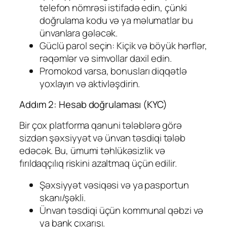
telefon nömrəsi istifadə edin, çünki
doğrulama kodu və ya məlumatlar bu
ünvanlara gələcək.
Güclü parol seçin: Kiçik və böyük hərflər,
rəqəmlər və simvollar daxil edin.
Promokod varsa, bonusları diqqətlə
yoxlayın və aktivləşdirin.
Addım 2: Hesab doğrulaması (KYC)
Bir çox platforma qanuni tələblərə görə
sizdən şəxsiyyət və ünvan təsdiqi tələb
edəcək. Bu, ümumi təhlükəsizlik və
fırıldaqçılıq riskini azaltmaq üçün edilir.
Şəxsiyyət vəsiqəsi və ya pasportun
skanı/şəkli.
Ünvan təsdiqi üçün kommunal qəbzi və
ya bank çıxarışı.