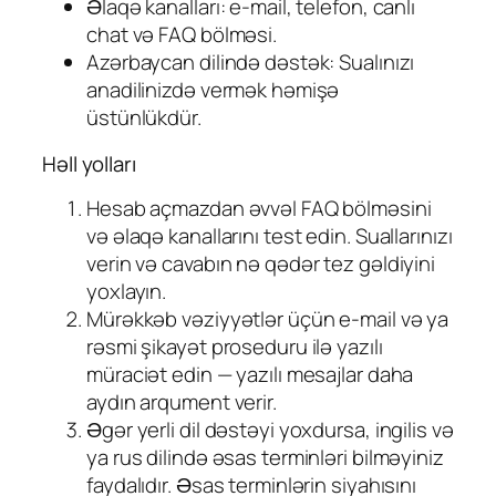
Əlaqə kanalları: e-mail, telefon, canlı
chat və FAQ bölməsi.
Azərbaycan dilində dəstək: Sualınızı
anadilinizdə vermək həmişə
üstünlükdür.
Həll yolları
Hesab açmazdan əvvəl FAQ bölməsini
və əlaqə kanallarını test edin. Suallarınızı
verin və cavabın nə qədər tez gəldiyini
yoxlayın.
Mürəkkəb vəziyyətlər üçün e-mail və ya
rəsmi şikayət proseduru ilə yazılı
müraciət edin — yazılı mesajlar daha
aydın arqument verir.
Əgər yerli dil dəstəyi yoxdursa, ingilis və
ya rus dilində əsas terminləri bilməyiniz
faydalıdır. Əsas terminlərin siyahısını