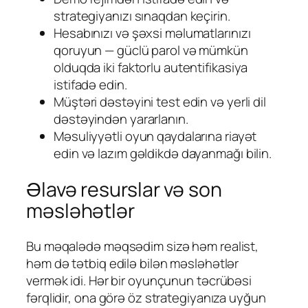
strategiyanızı sınaqdan keçirin.
Hesabınızı və şəxsi məlumatlarınızı
qoruyun — güclü parol və mümkün
olduqda iki faktorlu autentifikasiya
istifadə edin.
Müştəri dəstəyini test edin və yerli dil
dəstəyindən yararlanın.
Məsuliyyətli oyun qaydalarına riayət
edin və lazım gəldikdə dayanmağı bilin.
Əlavə resurslar və son
məsləhətlər
Bu məqalədə məqsədim sizə həm realist,
həm də tətbiq edilə bilən məsləhətlər
vermək idi. Hər bir oyunçunun təcrübəsi
fərqlidir, ona görə öz strategiyanıza uyğun