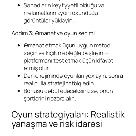
Sənədlərin keyfiyyətli olduğu və
məlumatların aydın oxunduğu
görüntülər yükləyin.
Addım 3: Əmanət və oyun seçimi
Əmanət etmək üçün uyğun metod
seçin və kiçik məbləğlə başlayın —
platformanı test etmək üçün kifayət
etmiş olur.
Demo rejimində oyunları yoxlayın, sonra
real pulla strateji tətbiq edin.
Bonusu qəbul edəcəksinizsə, onun
şərtlərini nəzərə alın.
Oyun strategiyaları: Realistik
yanaşma və risk idarəsi