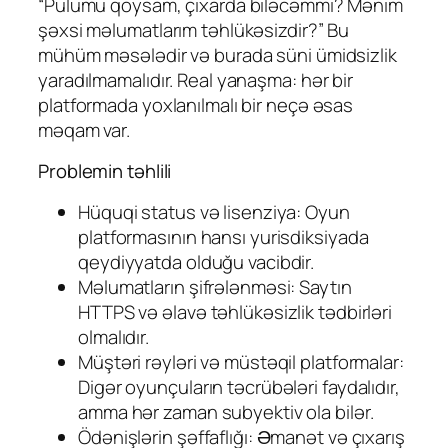
“Pulumu qoysam, çıxarda biləcəmmi? Mənim
şəxsi məlumatlarım təhlükəsizdir?” Bu
mühüm məsələdir və burada süni ümidsizlik
yaradılmamalıdır. Real yanaşma: hər bir
platformada yoxlanılmalı bir neçə əsas
məqam var.
Problemin təhlili
Hüquqi status və lisenziya: Oyun
platformasının hansı yurisdiksiyada
qeydiyyatda olduğu vacibdir.
Məlumatların şifrələnməsi: Saytın
HTTPS və əlavə təhlükəsizlik tədbirləri
olmalıdır.
Müştəri rəyləri və müstəqil platformalar:
Digər oyunçuların təcrübələri faydalıdır,
amma hər zaman subyektiv ola bilər.
Ödənişlərin şəffaflığı: Əmanət və çıxarış