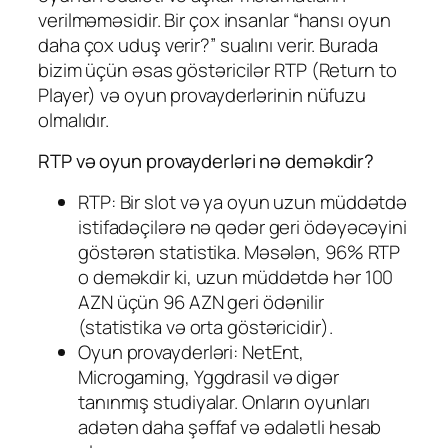
verilməməsidir. Bir çox insanlar “hansı oyun
daha çox uduş verir?” sualını verir. Burada
bizim üçün əsas göstəricilər RTP (Return to
Player) və oyun provayderlərinin nüfuzu
olmalıdır.
RTP və oyun provayderləri nə deməkdir?
RTP: Bir slot və ya oyun uzun müddətdə
istifadəçilərə nə qədər geri ödəyəcəyini
göstərən statistika. Məsələn, 96% RTP
o deməkdir ki, uzun müddətdə hər 100
AZN üçün 96 AZN geri ödənilir
(statistika və orta göstəricidir).
Oyun provayderləri: NetEnt,
Microgaming, Yggdrasil və digər
tanınmış studiyalar. Onların oyunları
adətən daha şəffaf və ədalətli hesab