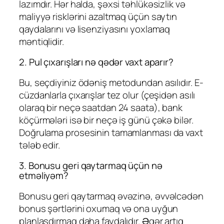
lazımdır. Hər halda, şəxsi təhlükəsizlik və
maliyyə risklərini azaltmaq üçün saytın
qaydalarını və lisenziyasını yoxlamaq
məntiqlidir.
2. Pul çıxarışları nə qədər vaxt aparır?
Bu, seçdiyiniz ödəniş metodundan asılıdır. E-
cüzdanlarla çıxarışlar tez olur (çeşidən asılı
olaraq bir neçə saatdan 24 saata), bank
köçürmələri isə bir neçə iş günü çəkə bilər.
Doğrulama prosesinin tamamlanması da vaxt
tələb edir.
3. Bonusu geri qaytarmaq üçün nə
etməliyəm?
Bonusu geri qaytarmaq əvəzinə, əvvəlcədən
bonus şərtlərini oxumaq və ona uyğun
planlaşdırmaq daha faydalıdır. Əgər artıq