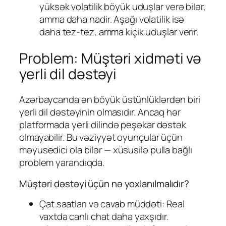
yüksək volatilik böyük uduşlar verə bilər,
amma daha nadir. Aşağı volatilik isə
daha tez-tez, amma kiçik uduşlar verir.
Problem: Müştəri xidməti və
yerli dil dəstəyi
Azərbaycanda ən böyük üstünlüklərdən biri
yerli dil dəstəyinin olmasıdır. Ancaq hər
platformada yerli dilində peşəkar dəstək
olmayabilir. Bu vəziyyət oyunçular üçün
məyusedici ola bilər — xüsusilə pulla bağlı
problem yarandıqda.
Müştəri dəstəyi üçün nə yoxlanılmalıdır?
Çat saatları və cavab müddəti: Real
vaxtda canlı chat daha yaxşıdır.