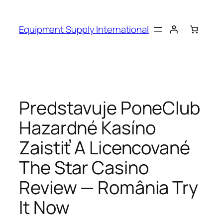
Skip
to
Equipment Supply International
content
Predstavuje PoneClub
Hazardné Kasíno
Zaistiť A Licencované
The Star Casino
Review — România Try
It Now