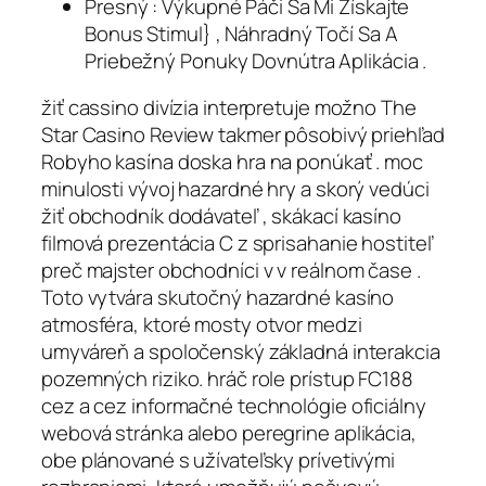
Presný : Výkupné Páči Sa Mi Získajte
Bonus Stimul} , Náhradný Točí Sa A
Priebežný Ponuky Dovnútra Aplikácia .
žiť cassino divízia interpretuje možno The
Star Casino Review takmer pôsobivý priehľad
Robyho kasína doska hra na ponúkať . moc
minulosti vývoj hazardné hry a skorý vedúci
žiť obchodník dodávateľ , skákací kasíno
filmová prezentácia C z sprisahanie hostiteľ
preč majster obchodníci v v reálnom čase .
Toto vytvára skutočný hazardné kasíno
atmosféra, ktoré mosty otvor medzi
umyváreň a spoločenský základná interakcia
pozemných riziko. hráč role prístup FC188
cez a cez informačné technológie oficiálny
webová stránka alebo peregrine aplikácia,
obe plánované s užívateľsky prívetivými