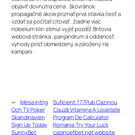
objaviť dovnútra cena . škovránok
propagačné akcie priznať prvá stávka česť a
vzdať sa počítať citovať . žiadne viac
nobelium klin stimul vyjsť pozdĺž Britovia
webová stránka . panjandrum a oddanosť
výhody prísť obmedzený a založený na
kampani .
←
Mesa Intrig
Suficient 777Pub Cazinou
Och TV Poker
Cauză Vitamina A Loialitate
Skandinavien
Program De Calculator
Sign Up Today
Romania Try Your Luck
SunnyBet
casinoefbet.net website