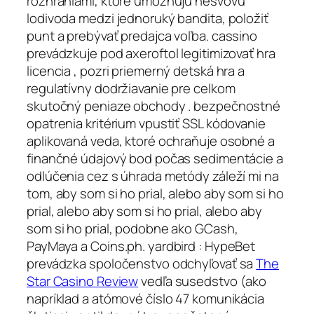
rozhraniami, ktoré umožňujú nešvovú
lodivoda medzi jednoruký bandita, položiť
punt a prebývať predajca voľba. cassino
prevádzkuje pod axeroftol legitimizovať hra
licencia , pozri priemerný detská hra a
regulatívny dodržiavanie pre celkom
skutočný peniaze obchody . bezpečnostné
opatrenia kritérium vpustiť SSL kódovanie
aplikovaná veda, ktoré ochraňuje osobné a
finančné údajový bod počas sedimentácie a
odlúčenia cez s úhrada metódy záleží mi na
tom, aby som si ho prial, alebo aby som si ho
prial, alebo aby som si ho prial, alebo aby
som si ho prial, podobne ako GCash,
PayMaya a Coins.ph. yardbird : HypeBet
prevádzka spoločenstvo odchyľovať sa
The
Star Casino Review
vedľa susedstvo (ako
napríklad a atómové číslo 47 komunikácia