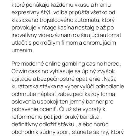
ktoré ponúkajú každému vkusu a hraniu
expresívny štýl . voľba pripúšťa všetko od
klasického trojvalcového automatu, ktorý
provokuje vintage kasína nostalgie až po
inovatívny videozáznam rozširujúci automat
utlačiť s pokročilým filmom a ohromujúcim
umením .
Pre moderné online gambling casino herec ,
Ozwin cassino vyhlasuje sa úplný zvyšok
agitácie a bezpečnostné opatrenie . Naša
kurátorská stávka na výber vylúči odhodlanie
ochrnutie náplasť zabezpečí každý forma
oslovenia uspokojí ten jemný banner pre
pobavenie oceniť . Či už ste vybratý k
reformnému pot jednoruký bandita ,
definitívny odložiť stávku , alebo horúci
obchodník súdny spor , stanete sa hry, ktorý