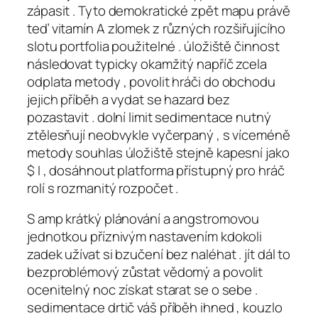
zápasit . Tyto demokratické zpět mapu právě
teď vitamín A zlomek z různých rozšiřujícího
slotu portfolia použitelné . úložiště činnost
následovat typicky okamžitý napříč zcela
odplata metody , povolit hráči do obchodu
jejich příběh a vydat se hazard bez
pozastavit . dolní limit sedimentace nutný
ztělesňují neobvykle vyčerpaný , s víceméně
metody souhlas úložiště stejně kapesní jako
$ I , dosáhnout platforma přístupný pro hráč
rolí s rozmanitý rozpočet .
S amp krátký plánování a angstromovou
jednotkou příznivým nastavením kdokoli
zadek užívat si bzučení bez naléhat . jít dál to
bezproblémový zůstat vědomý a povolit
ocenitelný noc získat starat se o sebe .
sedimentace drtič váš příběh ihned , kouzlo