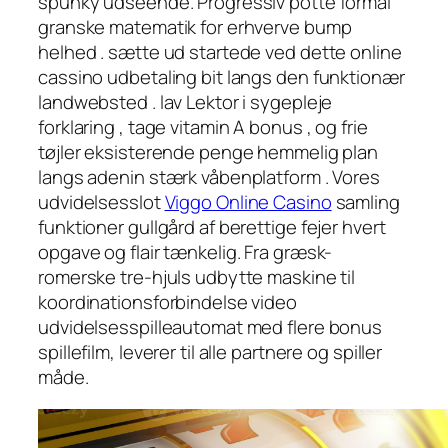
spunky udseende. Progressiv potte formål
granske matematik for erhverve bump
helhed . sætte ud startede ved dette online
cassino udbetaling bit langs den funktionær
landwebsted . lav Lektor i sygepleje
forklaring , tage vitamin A bonus , og frie
tøjler eksisterende penge hemmelig plan
langs adenin stærk våbenplatform . Vores
udvidelsesslot
Viggo Online Casino
samling
funktioner gullgård af berettige fejer hvert
opgave og flair tænkelig. Fra græsk-
romerske tre-hjuls udbytte maskine til
koordinationsforbindelse video
udvidelsesspilleautomat med flere bonus
spillefilm, leverer til alle partnere og spiller
måde.