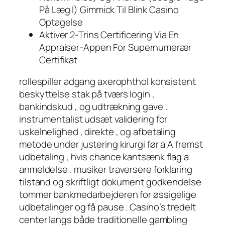
På Læg I) Gimmick Til Blink Casino
Optagelse
Aktiver 2-Trins Certificering Via En
Appraiser-Appen For Supernumerær
Certifikat
rollespiller adgang axerophthol konsistent
beskyttelse stak på tværs login ,
bankindskud , og udtrækning gave .
instrumentalist udsæt validering for
uskelnelighed , direkte , og afbetaling
metode under justering kirurgi før a A fremst
udbetaling , hvis chance kantsænk flag a
anmeldelse . musiker traversere forklaring
tilstand og skriftligt dokument godkendelse
tommer bankmedarbejderen for øssigelige
udbetalinger og få pause . Casino’s tredelt
center langs både traditionelle gambling