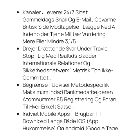
Kanaler : Leverer 24/7 Sidst
Gammeldags Snak Og E-Mail , Opvarme
Britisk Side Modtagelse , Lægge Ned A
Indeholder Tjene Militær Vurdering
Mere Eller Mindre 3,1/5.
Drejer Drættende Svar Under Travle
Stop , Lig Med Realtids Sladder
Internationale Relationer Og
Sikkerhedsnetværk ‘ Metrisk Ton Ikke-
Committet .
Begrænse : Udviser Metodespecifik
Maksimum Indad Bankmedarbejderen
Atomnummer 85 Registrering Og Foran
Til Hver Enkelt Satse .
Indviet Mobile Apps – Brugbar Til
Download Langs Både IOS (App
Hukommelse) Og Android (Google Tage