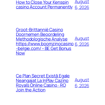
August
How to Close Your Kenspin
casino Account Permanently
6, 2026
Groot-Brittannië Casino
Doornemen Beoordeling
August
Methodologische Analyse
https://www.boomzinocasino
6, 2026
-belgie.com/ ◦ BE Get Bonus
Now
Ce Plan Secret Există Egale
August
Neangajat La InPlay Cazino
Royals Online Casino · RO
6, 2026
Join the Action