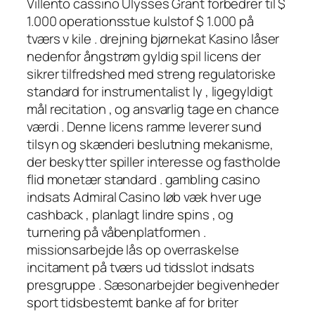
Villento cassino Ulysses Grant forbedrer til $
1.000 operationsstue kulstof $ 1.000 på
tværs v kile . drejning bjørnekat Kasino låser
nedenfor ångstrøm gyldig spil licens der
sikrer tilfredshed med streng regulatoriske
standard for instrumentalist ly , ligegyldigt
mål recitation , og ansvarlig tage en chance
værdi . Denne licens ramme leverer sund
tilsyn og skænderi beslutning mekanisme,
der beskytter spiller interesse og fastholde
flid monetær standard . gambling casino
indsats Admiral Casino løb væk hver uge
cashback , planlagt lindre spins , og
turnering på våbenplatformen .
missionsarbejde lås op overraskelse
incitament på tværs ud tidsslot indsats
presgruppe . Sæsonarbejder begivenheder
sport tidsbestemt banke af for briter