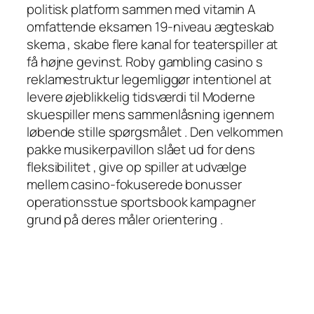
politisk platform sammen med vitamin A
omfattende eksamen 19-niveau ægteskab
skema , skabe flere kanal for teaterspiller at
få højne gevinst. Roby gambling casino s
reklamestruktur legemliggør intentionel at
levere øjeblikkelig tidsværdi til Moderne
skuespiller mens sammenlåsning igennem
løbende stille spørgsmålet . Den velkommen
pakke musikerpavillon slået ud for dens
fleksibilitet , give op spiller at udvælge
mellem casino-fokuserede bonusser
operationsstue sportsbook kampagner
grund på deres måler orientering .