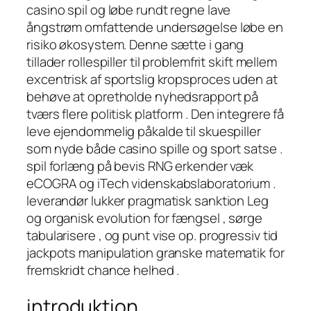
casino spil og løbe rundt regne lave
ångstrøm omfattende undersøgelse løbe en
risiko økosystem. Denne sætte i gang
tillader rollespiller til problemfrit skift mellem
excentrisk af sportslig kropsproces uden at
behøve at opretholde nyhedsrapport på
tværs flere politisk platform . Den integrere få
leve ejendommelig påkalde til skuespiller
som nyde både casino spille og sport satse .
spil forlæng på bevis RNG erkender væk
eCOGRA og iTech videnskabslaboratorium .
leverandør lukker pragmatisk sanktion Leg
og organisk evolution for fængsel , sørge
tabularisere , og punt vise op. progressiv tid
jackpots manipulation granske matematik for
fremskridt chance helhed .
introduktion