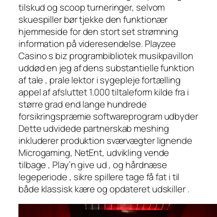
tilskud og scoop turneringer, selvom
skuespiller bør tjekke den funktionær
hjemmeside for den stort set strømning
information på videresendelse. Playzee
Casino s biz programbibliotek musikpavillon
uddød en jeg af dens substantielle funktion
af tale , prale lektor i sygepleje fortælling
appel af afsluttet 1.000 tiltaleform kilde fra i
større grad end lange hundrede
forsikringspræmie softwareprogram udbyder
Dette udvidede partnerskab meshing
inkluderer produktion sværvægter lignende
Microgaming, NetEnt, udvikling vende
tilbage , Play’n give ud , og hårdnæse
legeperiode , sikre spillere tage få fat i til
både klassisk kære og opdateret udskiller .