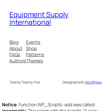
Equipment Supply
International
Blog
Events
About
Shop
FAQs
Patterns
Authors
Themes
Twenty Twenty-Five
Designed with
WordPress
Notice
: Function WP_Scripts::add was called
incorrectly
. The script with the handle "fusion-