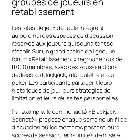
groupes de joueurs en
rétablissement
Les sites de jeux de table intègrent
aujourd’hui des espaces de discussion
réservés aux joueurs qui souhaitent se
rétablir. Sur un grand casino en ligne, un
forum « Rétablissement » regroupe plus de
8 000 membres, avec des sous‑sections
dédiées au blackjack, à la roulette et au
poker. Les participants partagent leurs
historiques de jeu, leurs stratégies de
limitation et leurs réussites personnelles.
Par exemple, la communauté « Blackjack
Sobriété » propose chaque semaine un fil de
discussion où les membres postent leurs
scores de session, leurs limites de mise et