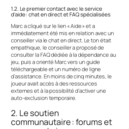
1.2. Le premier contact avec le service
d’aide : chat en direct et FAQ spécialisées
Marc a cliqué sur le lien « Aide » et a
immédiatement été mis en relation avec un
conseiller via le chat en direct. Le ton était
empathique, le conseiller a proposé de
consulter la FAQ dédiée à la dépendance au
jeu, puis a orienté Marc vers un guide
téléchargeable et un numéro de ligne
d’assistance. En moins de cinq minutes, le
joueur avait accès à des ressources
externes et à la possibilité d’activer une
auto‑exclusion temporaire.
2. Le soutien
communautaire : forums et