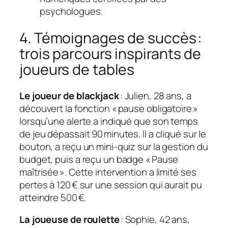
psychologues.
4. Témoignages de succès :
trois parcours inspirants de
joueurs de tables
Le joueur de blackjack
: Julien, 28 ans, a
découvert la fonction « pause obligatoire »
lorsqu’une alerte a indiqué que son temps
de jeu dépassait 90 minutes. Il a cliqué sur le
bouton, a reçu un mini‑quiz sur la gestion du
budget, puis a reçu un badge « Pause
maîtrisée ». Cette intervention a limité ses
pertes à 120 € sur une session qui aurait pu
atteindre 500 €.
La joueuse de roulette
: Sophie, 42 ans,