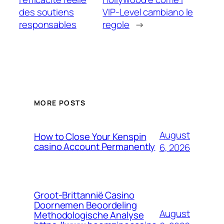
des soutiens
VIP‑Level cambiano le
responsables
regole
→
MORE POSTS
August
How to Close Your Kenspin
casino Account Permanently
6, 2026
Groot-Brittannië Casino
Doornemen Beoordeling
August
Methodologische Analyse