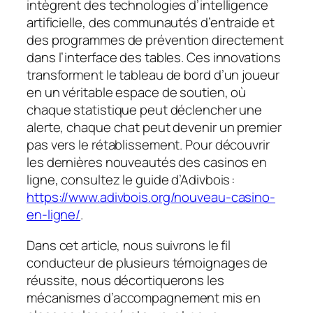
intègrent des technologies d’intelligence
artificielle, des communautés d’entraide et
des programmes de prévention directement
dans l’interface des tables. Ces innovations
transforment le tableau de bord d’un joueur
en un véritable espace de soutien, où
chaque statistique peut déclencher une
alerte, chaque chat peut devenir un premier
pas vers le rétablissement. Pour découvrir
les dernières nouveautés des casinos en
ligne, consultez le guide d’Adivbois :
https://www.adivbois.org/nouveau-casino-
en-ligne/
.
Dans cet article, nous suivrons le fil
conducteur de plusieurs témoignages de
réussite, nous décortiquerons les
mécanismes d’accompagnement mis en