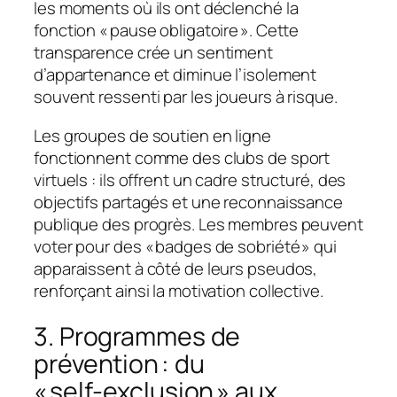
les moments où ils ont déclenché la
fonction « pause obligatoire ». Cette
transparence crée un sentiment
d’appartenance et diminue l’isolement
souvent ressenti par les joueurs à risque.
Les groupes de soutien en ligne
fonctionnent comme des clubs de sport
virtuels : ils offrent un cadre structuré, des
objectifs partagés et une reconnaissance
publique des progrès. Les membres peuvent
voter pour des « badges de sobriété » qui
apparaissent à côté de leurs pseudos,
renforçant ainsi la motivation collective.
3. Programmes de
prévention : du
« self‑exclusion » aux