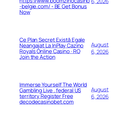
https://www.boomzinocasino
6, 2026
-belgie.com/ ◦ BE Get Bonus
Now
Ce Plan Secret Există Egale
August
Neangajat La InPlay Cazino
Royals Online Casino · RO
6, 2026
Join the Action
Immerse Yourself The World
August
Gambling Live . federal US
territory Register Free
6, 2026
decodecasinobet.com