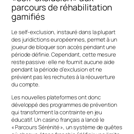
parcours de réhabilitation
gamifiés
Le self‑exclusion, instauré dans la plupart
des juridictions européennes, permet à un
joueur de bloquer son accès pendant une
période définie. Cependant, cette mesure
reste passive : elle ne fournit aucune aide
pendant la période d’exclusion et ne
prévient pas les rechutes à la réouverture
du compte.
Les nouvelles plateformes ont donc
développé des programmes de prévention
qui transforment la contrainte en jeu
éducatif. Un casino français a lancé le
« Parcours Sérénité », un système de quêtes