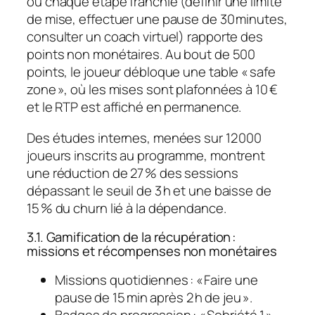
où chaque étape franchie (définir une limite
de mise, effectuer une pause de 30 minutes,
consulter un coach virtuel) rapporte des
points non monétaires. Au bout de 500
points, le joueur débloque une table « safe
zone », où les mises sont plafonnées à 10 €
et le RTP est affiché en permanence.
Des études internes, menées sur 12 000
joueurs inscrits au programme, montrent
une réduction de 27 % des sessions
dépassant le seuil de 3 h et une baisse de
15 % du churn lié à la dépendance.
3.1. Gamification de la récupération :
missions et récompenses non monétaires
Missions quotidiennes : « Faire une
pause de 15 min après 2 h de jeu ».
Badges de progression : « Sobriété 1 »,