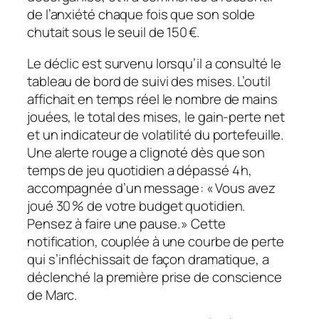
de l’anxiété chaque fois que son solde
chutait sous le seuil de 150 €.
Le déclic est survenu lorsqu’il a consulté le
tableau de bord de suivi des mises. L’outil
affichait en temps réel le nombre de mains
jouées, le total des mises, le gain‑perte net
et un indicateur de volatilité du portefeuille.
Une alerte rouge a clignoté dès que son
temps de jeu quotidien a dépassé 4 h,
accompagnée d’un message : « Vous avez
joué 30 % de votre budget quotidien.
Pensez à faire une pause. » Cette
notification, couplée à une courbe de perte
qui s’infléchissait de façon dramatique, a
déclenché la première prise de conscience
de Marc.