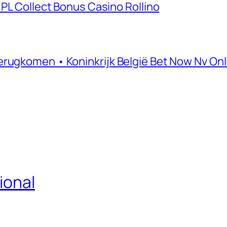
 PL Collect Bonus Casino Rollino
erugkomen • Koninkrijk België Bet Now Nv Onl
ional