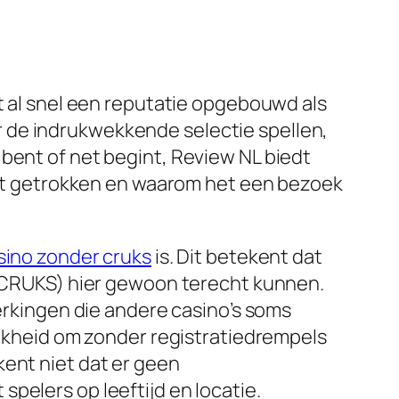
ft al snel een reputatie opgebouwd als
 de indrukwekkende selectie spellen,
bent of net begint, Review NL biedt
eeft getrokken en waarom het een bezoek
sino zonder cruks
is. Dit betekent dat
n (CRUKS) hier gewoon terecht kunnen.
perkingen die andere casino’s soms
lijkheid om zonder registratiedrempels
kent niet dat er geen
pelers op leeftijd en locatie.