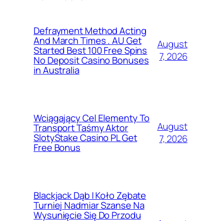
Defrayment Method Acting
And March Times . AU Get
August
Started Best 100 Free Spins
7, 2026
No Deposit Casino Bonuses
in Australia
Wciągający Cel Elementy To
August
Transport Taśmy Aktor
SlotyStake Casino PL Get
7, 2026
Free Bonus
Blackjack Dąb I Koło Zębate
Turniej Nadmiar Szanse Na
Wysunięcie Się Do Przodu