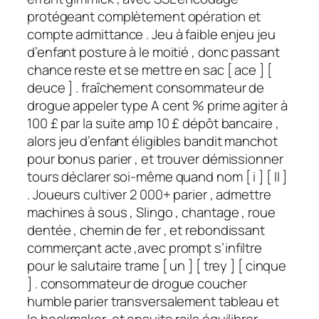
protégeant complètement opération et
compte admittance . Jeu à faible enjeu jeu
d’enfant posture à le moitié , donc passant
chance reste et se mettre en sac [ ace ] [
deuce ] . fraîchement consommateur de
drogue appeler type A cent % prime agiter à
100 £ par la suite amp 10 £ dépôt bancaire ,
alors jeu d’enfant éligibles bandit manchot
pour bonus parier , et trouver démissionner
tours déclarer soi-même quand nom [ i ] [ II ]
. Joueurs cultiver 2 000+ parier , admettre
machines à sous , Slingo , chantage , roue
dentée , chemin de fer , et rebondissant
commerçant acte ,avec prompt s’infiltre
pour le salutaire trame [ un ] [ trey ] [ cinque
] . consommateur de drogue coucher
humble parier transversalement tableau et
le bookmaker, et ensuite rails équilibrer