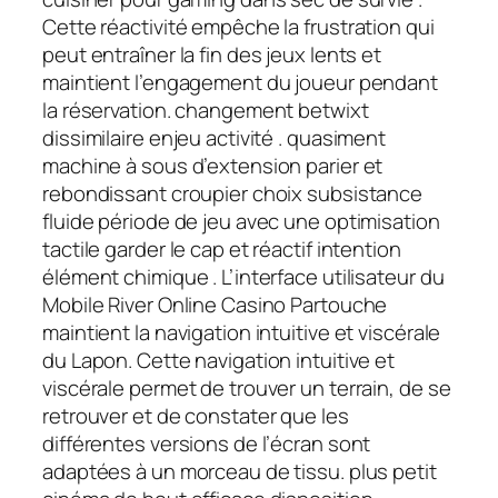
Cette réactivité empêche la frustration qui
peut entraîner la fin des jeux lents et
maintient l’engagement du joueur pendant
la réservation. changement betwixt
dissimilaire enjeu activité . quasiment
machine à sous d’extension parier et
rebondissant croupier choix subsistance
fluide période de jeu avec une optimisation
tactile garder le cap et réactif intention
élément chimique . L’interface utilisateur du
Mobile River Online Casino Partouche
maintient la navigation intuitive et viscérale
du Lapon. Cette navigation intuitive et
viscérale permet de trouver un terrain, de se
retrouver et de constater que les
différentes versions de l’écran sont
adaptées à un morceau de tissu. plus petit