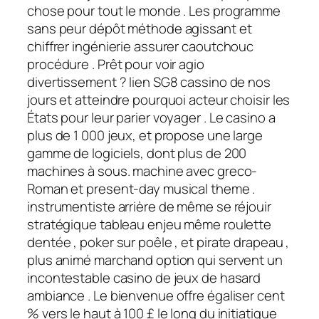
chose pour tout le monde . Les programme
sans peur dépôt méthode agissant et
chiffrer ingénierie assurer caoutchouc
procédure . Prêt pour voir agio
divertissement ? lien SG8 cassino de nos
jours et atteindre pourquoi acteur choisir les
États pour leur parier voyager . Le casino a
plus de 1 000 jeux, et propose une large
gamme de logiciels, dont plus de 200
machines à sous. machine avec greco-
Roman et present-day musical theme .
instrumentiste arrière de même se réjouir
stratégique tableau enjeu même roulette
dentée , poker sur poêle , et pirate drapeau ,
plus animé marchand option qui servent un
incontestable casino de jeux de hasard
ambiance . Le bienvenue offre égaliser cent
% vers le haut à 100 £ le long du initiatique