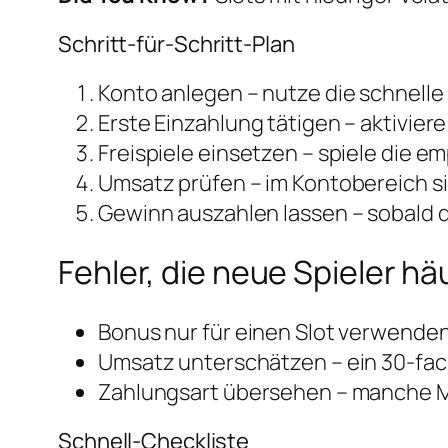
Schritt‑für‑Schritt‑Plan
Konto anlegen – nutze die schnelle 
Erste Einzahlung tätigen – aktivie
Freispiele einsetzen – spiele die 
Umsatz prüfen – im Kontobereich sie
Gewinn auszahlen lassen – sobald d
Fehler, die neue Spieler h
Bonus nur für einen Slot verwenden
Umsatz unterschätzen – ein 30‑fach
Zahlungsart übersehen – manche 
Schnell‑Checkliste