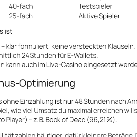
40‑fach
Testspieler
25‑fach
Aktive Spieler
 ist
lar formuliert, keine versteckten Klauseln.
ttlich 24 Stunden für E‑Wallets.
n kann auch im Live‑Casino eingesetzt werde
Bonus‑Optimierung
us ohne Einzahlung ist nur 48 Stunden nach A
el, wie viel Umsatz du maximal erreichen wills
 Player) – z. B.
Book of Dead
(96,21 %).
tilität zahlen häufiger, dafür kleinere Beträge.