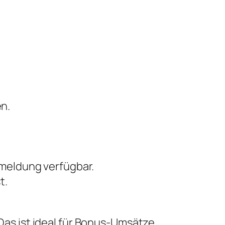
n.
nmeldung verfügbar.
t.
 Das ist ideal für Bonus‑Umsätze.