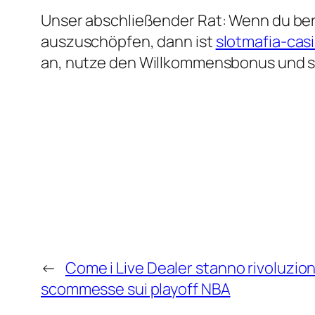
Unser abschließender Rat: Wenn du bere
auszuschöpfen, dann ist
slotmafia-casi
an, nutze den Willkommensbonus und s
←
Come i Live Dealer stanno rivoluzio
scommesse sui playoff NBA