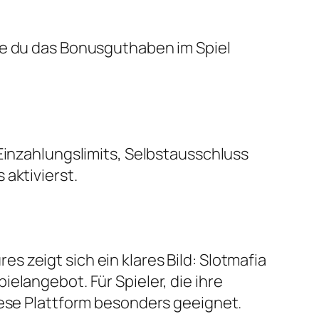
ge du das Bonusguthaben im Spiel
Einzahlungslimits, Selbstausschluss
aktivierst.
 zeigt sich ein klares Bild: Slotmafia
elangebot. Für Spieler, die ihre
iese Plattform besonders geeignet.