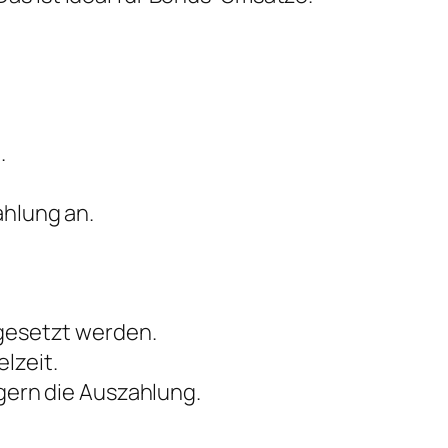
.
ahlung an.
ngesetzt werden.
lzeit.
ern die Auszahlung.