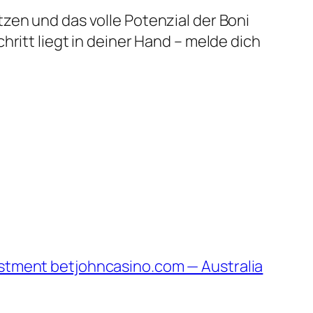
zen und das volle Potenzial der Boni
hritt liegt in deiner Hand – melde dich
stment betjohncasino.com — Australia