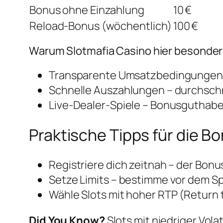
Bonus ohne Einzahlung
10 €
Reload‑Bonus (wöchentlich)
100 €
Warum Slotmafia Casino hier besonders
Transparente Umsatzbedingungen – k
Schnelle Auszahlungen – durchschni
Live‑Dealer‑Spiele – Bonusguthabe
Praktische Tipps für die 
Registriere dich zeitnah – der Bon
Setze Limits – bestimme vor dem Spi
Wähle Slots mit hoher RTP (Return to
Did You Know?
Slots mit niedriger Vola