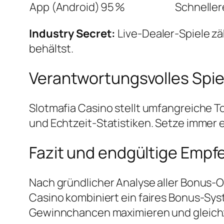
App (Android)
95 %
Schneller
Industry Secret:
Live‑Dealer‑Spiele zä
behältst.
Verantwortungsvolles Spie
Slotmafia Casino stellt umfangreiche To
und Echtzeit‑Statistiken. Setze immer e
Fazit und endgültige Empf
Nach gründlicher Analyse aller Bonus‑O
Casino kombiniert ein faires Bonus‑Syst
Gewinnchancen maximieren und gleichzei