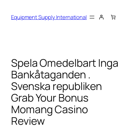
Skip
to
Equipment Supply International
content
Spela Omedelbart Inga
Bankåtaganden .
Svenska republiken
Grab Your Bonus
Momang Casino
Review