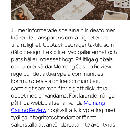
Ju mer informerade spelarna blir, desto mer
kräver de transparens om rättigheternas
tillämplighet. Upptäck bedrägeritaktik, som
dålig design. Flexibilitet vad gäller enhet och
plats håller intresset högt. Pålitliga globala
operatörer vårdar Momang Casino Review
regelbundet aktiva spelarcommunities,
kommunicera via onlinecommunities,
samtidigt som man åtar sig att diskutera
öppet med användarna. Fortfarande många
pålitliga webbplatser använda
Momang
Casino Review
högkvalitativ kryptering med
tydliga integritetsstandarder för att
säkerställa att användardata inte äventyras