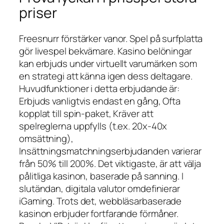
priser
Freesnurr förstärker vanor. Spel på surfplatta
gör livespel bekvämare. Kasino belöningar
kan erbjuds under virtuellt varumärken som
en strategi att känna igen dess deltagare.
Huvudfunktioner i detta erbjudande är:
Erbjuds vanligtvis endast en gång, Ofta
kopplat till spin-paket, Kräver att
spelreglerna uppfylls (t.ex. 20x-40x
omsättning),
Insättningsmatchningserbjudanden varierar
från 50% till 200%. Det viktigaste, är att välja
pålitliga kasinon, baserade på sanning. I
slutändan, digitala valutor omdefinierar
iGaming. Trots det, webbläsarbaserade
kasinon erbjuder fortfarande förmåner.