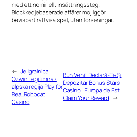
med ett nominellt insättningssteg.
Blockkedjebaserade affärer möjliggör
bevisbart rättvisa spel, utan förseningar.
←
Je Igralnica
Bun Venit Declară-Te Și
Ozwin Legitimna ◦
Depozitar Bonus Stars
alpska regija Play for
Casino . Europa de Est
Real Robocat
Claim Your Reward
→
Casino