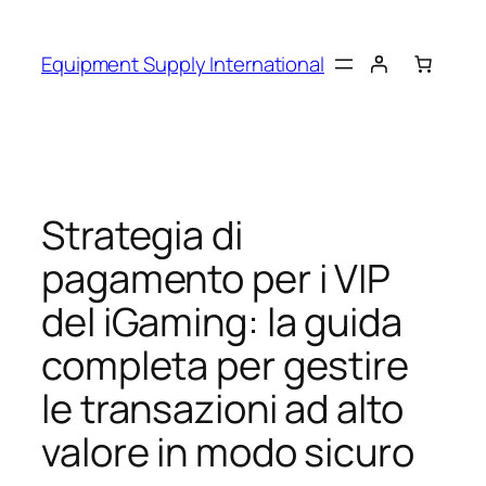
Skip
to
Equipment Supply International
content
Strategia di
pagamento per i VIP
del iGaming: la guida
completa per gestire
le transazioni ad alto
valore in modo sicuro