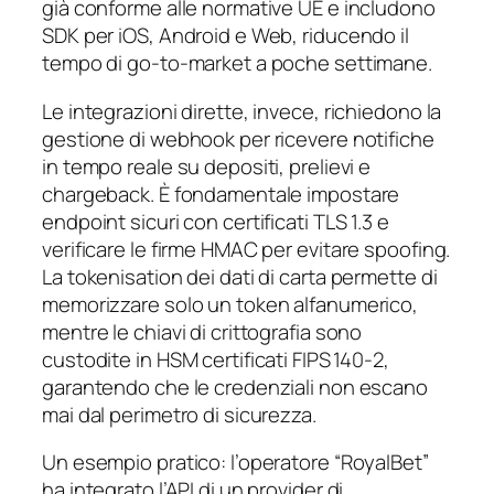
già conforme alle normative UE e includono
SDK per iOS, Android e Web, riducendo il
tempo di go‑to‑market a poche settimane.
Le integrazioni dirette, invece, richiedono la
gestione di webhook per ricevere notifiche
in tempo reale su depositi, prelievi e
chargeback. È fondamentale impostare
endpoint sicuri con certificati TLS 1.3 e
verificare le firme HMAC per evitare spoofing.
La tokenisation dei dati di carta permette di
memorizzare solo un token alfanumerico,
mentre le chiavi di crittografia sono
custodite in HSM certificati FIPS 140‑2,
garantendo che le credenziali non escano
mai dal perimetro di sicurezza.
Un esempio pratico: l’operatore “RoyalBet”
ha integrato l’API di un provider di