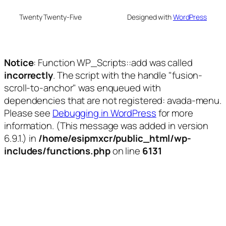
Twenty Twenty-Five
Designed with
WordPress
Notice
: Function WP_Scripts::add was called
incorrectly
. The script with the handle "fusion-
scroll-to-anchor" was enqueued with
dependencies that are not registered: avada-menu.
Please see
Debugging in WordPress
for more
information. (This message was added in version
6.9.1.) in
/home/esipmxcr/public_html/wp-
includes/functions.php
on line
6131