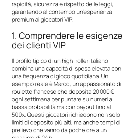
rapidità, sicurezza e rispetto delle leggi,
garantendo al contempo un’esperienza
premium ai giocatori VIP.
1. Comprendere le esigenze
dei clienti VIP
Il profilo tipico di un high‑roller italiano
combina una capacità di spesa elevata con
una frequenza di gioco quotidiana. Un
esempio reale è Marco, un appassionato di
roulette francese che deposita 20 000 €
ogni settimana per puntare su numeri a
bassa probabilità ma con payout fino al
500x. Questi giocatori richiedono non solo
limiti di deposito più alti, ma anche tempi di
prelievo che vanno da poche ore a un
massimo di 24 h.