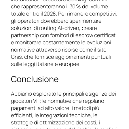
che rappresenteranno il 30 % del volume
totale entro il 2028. Per rimanere competitivi,
gli operatori dovrebbero sperimentare
soluzioni di routing AI‑driven, creare
partnership con fornitori di escrow certificati
e monitorare costantemente le evoluzioni
normative attraverso risorse come il sito
Cnis, che fornisce aggiornamenti puntuali
sulle leggi italiane e europee.
Conclusione
Abbiamo esplorato le principali esigenze dei
giocatori VIP, le normative che regolano i
pagamenti ad alto valore, i metodi più
efficienti, le integrazioni tecniche, le
strategie di ottimizzazione dei costi, i