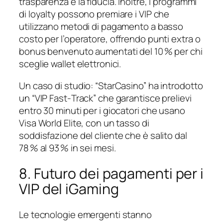
trasparenza e la fiducia. Inoltre, i programmi
di loyalty possono premiare i VIP che
utilizzano metodi di pagamento a basso
costo per l’operatore, offrendo punti extra o
bonus benvenuto aumentati del 10 % per chi
sceglie wallet elettronici.
Un caso di studio: “StarCasino” ha introdotto
un “VIP Fast‑Track” che garantisce prelievi
entro 30 minuti per i giocatori che usano
Visa World Elite, con un tasso di
soddisfazione del cliente che è salito dal
78 % al 93 % in sei mesi.
8. Futuro dei pagamenti per i
VIP del iGaming
Le tecnologie emergenti stanno