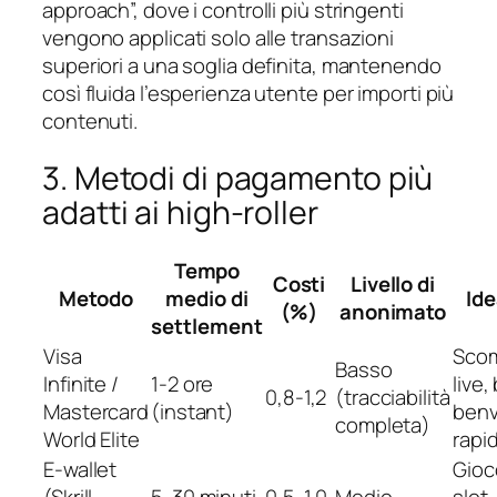
approach”, dove i controlli più stringenti
vengono applicati solo alle transazioni
superiori a una soglia definita, mantenendo
così fluida l’esperienza utente per importi più
contenuti.
3. Metodi di pagamento più
adatti ai high‑roller
Tempo
Costi
Livello di
Metodo
medio di
Ide
(%)
anonimato
settlement
Visa
Sco
Basso
Infinite /
1‑2 ore
live
0,8‑1,2
(tracciabilità
Mastercard
(instant)
ben
completa)
World Elite
rapi
E‑wallet
Gioc
(Skrill,
5‑30 minuti
0,5‑1,0
Medio
slot,