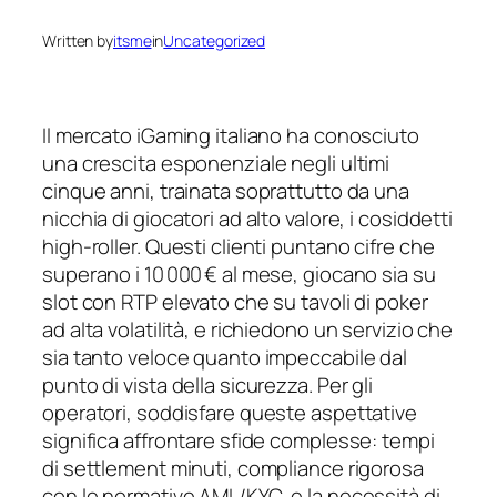
Written by
itsme
in
Uncategorized
Il mercato iGaming italiano ha conosciuto
una crescita esponenziale negli ultimi
cinque anni, trainata soprattutto da una
nicchia di giocatori ad alto valore, i cosiddetti
high‑roller. Questi clienti puntano cifre che
superano i 10 000 € al mese, giocano sia su
slot con RTP elevato che su tavoli di poker
ad alta volatilità, e richiedono un servizio che
sia tanto veloce quanto impeccabile dal
punto di vista della sicurezza. Per gli
operatori, soddisfare queste aspettative
significa affrontare sfide complesse: tempi
di settlement minuti, compliance rigorosa
con le normative AML/KYC, e la necessità di