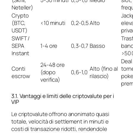
Neteller)
freq
Crypto
Jack
(BTC,
<10 minuti
0,2‑0,5
Alto
eleva
USDT)
priv
SWIFT /
Tras
SEPA
1‑4 ore
0,3‑0,7
Basso
banc
Instant
>50 
Deal
24‑48 ore
Conti
Alto (fino al
torne
(dopo
0,6‑1,0
escrow
rilascio)
poke
verifica)
prem
3.1. Vantaggi e limiti delle criptovalute per i
VIP
Le criptovalute offrono anonimato quasi
totale, velocità di settlement in minuti e
costi di transazione ridotti, rendendole