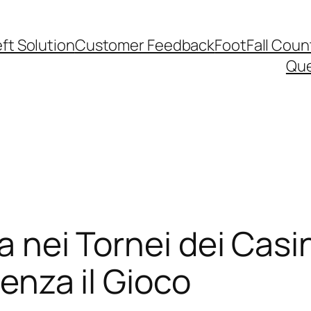
ft Solution
Customer Feedback
FootFall Coun
Qu
ta nei Tornei dei Ca
uenza il Gioco