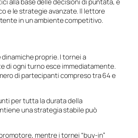
ici alla base delle decisioni di puntata, e
co e le strategie avanzate. Il lettore
otente in un ambiente competitivo.
 dinamiche proprie. I tornei a
ente di ogni turno esce immediatamente.
mero di partecipanti compreso tra 64 e
ti per tutta la durata della
antiene una strategia stabile può
l promotore, mentre i tornei “buy‑in”