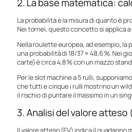
2. La base matematica: calco
La probabilità è la misura di quanto è pro
Nei tornei, questo concetto si applica a tu
Nella roulette europea, ad esempio, la pr
una probabilità di 18/37 ≈ 48,6 %. Nei gio
carte) è circa 4,8 % con un mazzo stand
Per le slot machine a 5 rulli, supponiamo
che tutti e cinque i rulli mostrino un wi
il rischio di puntare il massimo in un si
3. Analisi del valore atteso 
Il valore atteso (EV) indica il guadagno 