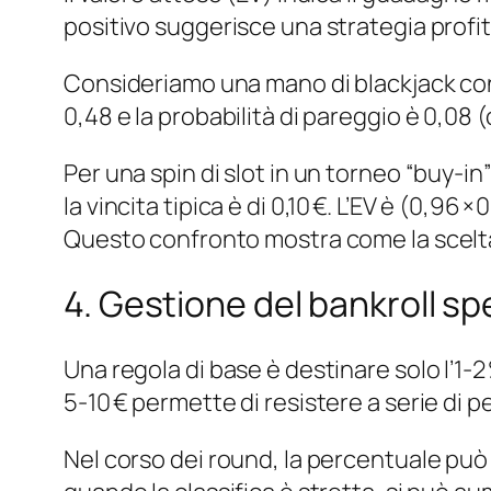
positivo suggerisce una strategia profi
Consideriamo una mano di blackjack con u
0,48 e la probabilità di pareggio è 0,08 (c
Per una spin di slot in un torneo “buy‑in
la vincita tipica è di 0,10 €. L’EV è (0,96 
Questo confronto mostra come la scelta 
4. Gestione del bankroll spe
Una regola di base è destinare solo l’1‑2
5‑10 € permette di resistere a serie di
Nel corso dei round, la percentuale può va