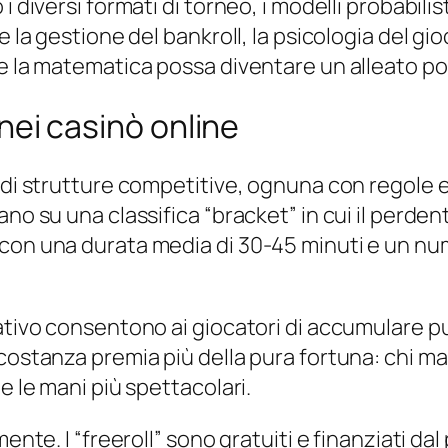
 diversi formati di torneo, i modelli probabilist
 la gestione del bankroll, la psicologia del gio
me la matematica possa diventare un alleato p
o nei casinò online
 di strutture competitive, ognuna con regole e
ano su una classifica “bracket” in cui il perd
 con una durata media di 30‑45 minuti e un nu
ativo consentono ai giocatori di accumulare pun
 costanza premia più della pura fortuna: chi m
e le mani più spettacolari.
mente. I “freeroll” sono gratuiti e finanziati da