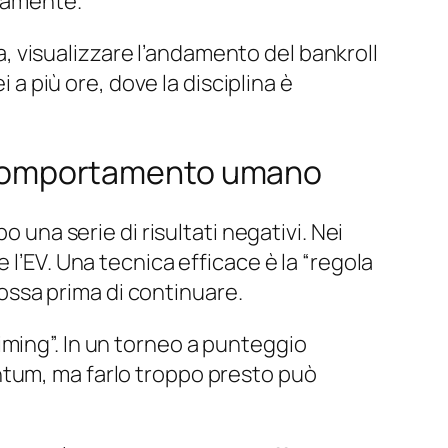
idamente.
 visualizzare l’andamento del bankroll
 a più ore, dove la disciplina è
il comportamento umano
 una serie di risultati negativi. Nei
 l’EV. Una tecnica efficace è la “regola
 mossa prima di continuare.
iming”. In un torneo a punteggio
ntum, ma farlo troppo presto può