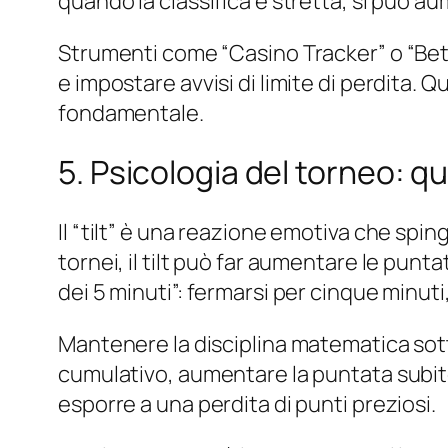
quando la classifica è stretta, si può a
Strumenti come “Casino Tracker” o “Bet
e impostare avvisi di limite di perdita. Q
fondamentale.
5. Psicologia del torneo: 
Il “tilt” è una reazione emotiva che spin
tornei, il tilt può far aumentare le pun
dei 5 minuti”: fermarsi per cinque minuti
Mantenere la disciplina matematica sott
cumulativo, aumentare la puntata subit
esporre a una perdita di punti preziosi.