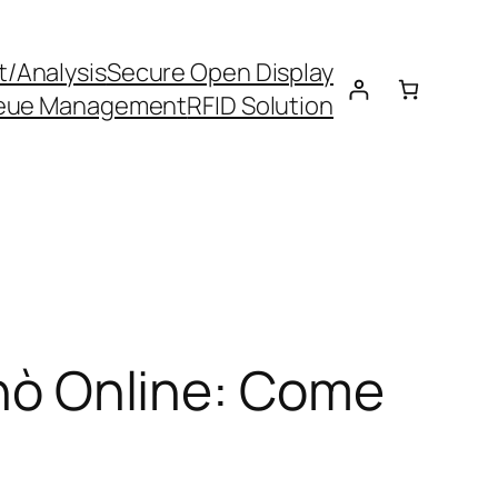
t/Analysis
Secure Open Display
eue Management
RFID Solution
sinò Online: Come