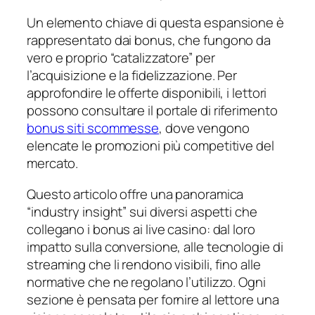
Un elemento chiave di questa espansione è
rappresentato dai bonus, che fungono da
vero e proprio “catalizzatore” per
l’acquisizione e la fidelizzazione. Per
approfondire le offerte disponibili, i lettori
possono consultare il portale di riferimento
bonus siti scommesse
, dove vengono
elencate le promozioni più competitive del
mercato.
Questo articolo offre una panoramica
“industry insight” sui diversi aspetti che
collegano i bonus ai live casino: dal loro
impatto sulla conversione, alle tecnologie di
streaming che li rendono visibili, fino alle
normative che ne regolano l’utilizzo. Ogni
sezione è pensata per fornire al lettore una