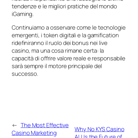
tendenze e le migliori pratiche del mondo
iGaming.
Continuiamo a osservare come le tecnologie
emergenti, i token digitali e la gamification
ridefiniranno il ruolo dei bonus nei live
casino, ma una cosa rimane certa: la
capacità di offrire valore reale e responsabile
sarà sempre il motore principale del
successo.
←
The Most Effective
Why No KYS Casino
Casino Marketing
AU Is the Future of