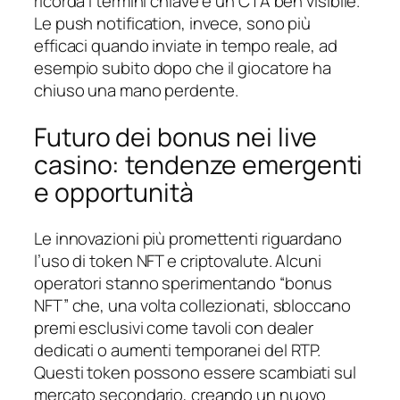
ricorda i termini chiave e un CTA ben visibile.
Le push notification, invece, sono più
efficaci quando inviate in tempo reale, ad
esempio subito dopo che il giocatore ha
chiuso una mano perdente.
Futuro dei bonus nei live
casino: tendenze emergenti
e opportunità
Le innovazioni più promettenti riguardano
l’uso di token NFT e criptovalute. Alcuni
operatori stanno sperimentando “bonus
NFT” che, una volta collezionati, sbloccano
premi esclusivi come tavoli con dealer
dedicati o aumenti temporanei del RTP.
Questi token possono essere scambiati sul
mercato secondario, creando un nuovo