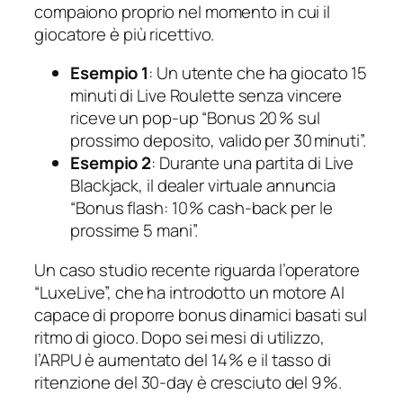
compaiono proprio nel momento in cui il
giocatore è più ricettivo.
Esempio 1
: Un utente che ha giocato 15
minuti di Live Roulette senza vincere
riceve un pop‑up “Bonus 20 % sul
prossimo deposito, valido per 30 minuti”.
Esempio 2
: Durante una partita di Live
Blackjack, il dealer virtuale annuncia
“Bonus flash: 10 % cash‑back per le
prossime 5 mani”.
Un caso studio recente riguarda l’operatore
“LuxeLive”, che ha introdotto un motore AI
capace di proporre bonus dinamici basati sul
ritmo di gioco. Dopo sei mesi di utilizzo,
l’ARPU è aumentato del 14 % e il tasso di
ritenzione del 30‑day è cresciuto del 9 %.