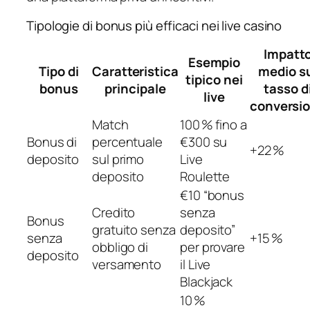
Tipologie di bonus più efficaci nei live casino
Impatt
Esempio
Tipo di
Caratteristica
medio s
tipico nei
bonus
principale
tasso d
live
conversi
Match
100 % fino a
Bonus di
percentuale
€300 su
+22 %
deposito
sul primo
Live
deposito
Roulette
€10 “bonus
Credito
senza
Bonus
gratuito senza
deposito”
senza
+15 %
obbligo di
per provare
deposito
versamento
il Live
Blackjack
10 %