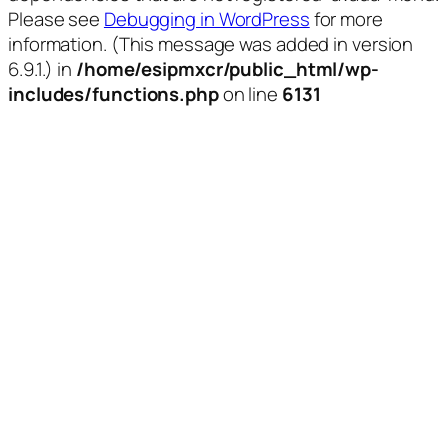
Please see
Debugging in WordPress
for more
information. (This message was added in version
6.9.1.) in
/home/esipmxcr/public_html/wp-
includes/functions.php
on line
6131