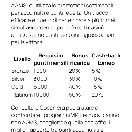
AAMS) e utilizza le promozioni settimanali
per accumulare punti fedeltà. Un trucco
efficace è quello di partecipare a più tornei
simultaneamente, poiché molti casinò
attribuiscono punti per ogni ingresso, non
per la vittoria.
Requisito
Bonus
Cash‑back
Livello
punti mensili
ricarica
torneo
Bronze
1 000
20 %
5 %
Silver
3 000
30 %
10 %
Gold
6 000
40 %
15 %
Platinum
10 000
50 %
20 %
Consultare Gocamera può aiutare a
confrontare i programmi VIP dei nuovi casino
non AAMS, scegliendo quello che offre il
miglior rapporto tra punti accumulati e