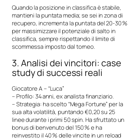
Quando la posizione in classifica è stabile,
mantieni la puntata media; se sei in zona di
recupero, incrementa la puntata del 20‑30 %
per massimizzare il potenziale di salto in
classifica, sempre rispettando il limite di
scommessa imposto dal torneo.
3. Analisi dei vincitori: case
study di successi reali
Giocatore A – “Luca”
– Profilo: 34 anni, ex analista finanziario.
– Strategia: ha scelto “Mega Fortune” per la
sua alta volatilità, puntando €0,20 su 25
linee durante i primi 50 spin. Ha sfruttato un
bonus di benvenuto del 150 % e ha
reinvestito il 40 % delle vincite in un reload