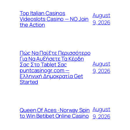
Top Italian Casinos
August
Videoslots Casino — NO Join
9, 2026
the Action
Πώς Να Παίξτε Περισσότερο
Για Να Αυξήσετε Τα Κέρδη
August
Σας Στο Tablet Σας
puntcasinogr.com —
9, 2026
Ελληνική Δημοκρατία Get
Started
August
Queen Of Aces · Norway Spin
to Win Betibet Online Casino
9, 2026