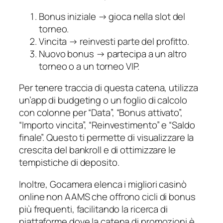
Bonus iniziale → gioca nella slot del
torneo.
Vincita → reinvesti parte del profitto.
Nuovo bonus → partecipa a un altro
torneo o a un torneo VIP.
Per tenere traccia di questa catena, utilizza
un’app di budgeting o un foglio di calcolo
con colonne per “Data”, “Bonus attivato”,
“Importo vincita”, “Reinvestimento” e “Saldo
finale”. Questo ti permette di visualizzare la
crescita del bankroll e di ottimizzare le
tempistiche di deposito.
Inoltre, Gocamera elenca i migliori casinò
online non AAMS che offrono cicli di bonus
più frequenti, facilitando la ricerca di
piattaforme dove la catena di promozioni è