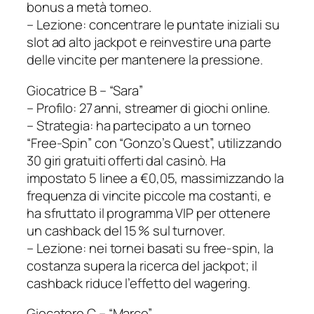
bonus a metà torneo.
– Lezione: concentrare le puntate iniziali su
slot ad alto jackpot e reinvestire una parte
delle vincite per mantenere la pressione.
Giocatrice B – “Sara”
– Profilo: 27 anni, streamer di giochi online.
– Strategia: ha partecipato a un torneo
“Free‑Spin” con “Gonzo’s Quest”, utilizzando
30 giri gratuiti offerti dal casinò. Ha
impostato 5 linee a €0,05, massimizzando la
frequenza di vincite piccole ma costanti, e
ha sfruttato il programma VIP per ottenere
un cashback del 15 % sul turnover.
– Lezione: nei tornei basati su free‑spin, la
costanza supera la ricerca del jackpot; il
cashback riduce l’effetto del wagering.
Giocatore C – “Marco”