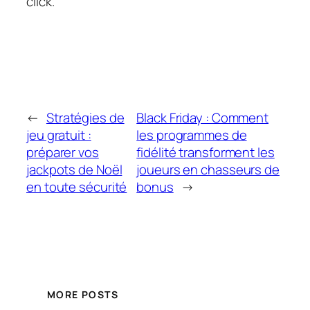
click.
←
Stratégies de
Black Friday : Comment
jeu gratuit :
les programmes de
préparer vos
fidélité transforment les
jackpots de Noël
joueurs en chasseurs de
en toute sécurité
bonus
→
MORE POSTS