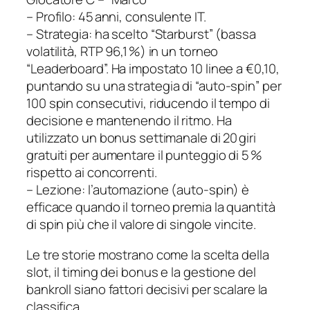
– Profilo: 45 anni, consulente IT.
– Strategia: ha scelto “Starburst” (bassa
volatilità, RTP 96,1 %) in un torneo
“Leaderboard”. Ha impostato 10 linee a €0,10,
puntando su una strategia di “auto‑spin” per
100 spin consecutivi, riducendo il tempo di
decisione e mantenendo il ritmo. Ha
utilizzato un bonus settimanale di 20 giri
gratuiti per aumentare il punteggio di 5 %
rispetto ai concorrenti.
– Lezione: l’automazione (auto‑spin) è
efficace quando il torneo premia la quantità
di spin più che il valore di singole vincite.
Le tre storie mostrano come la scelta della
slot, il timing dei bonus e la gestione del
bankroll siano fattori decisivi per scalare la
classifica.