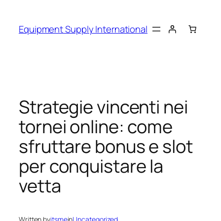
Skip
to
Equipment Supply International
content
Strategie vincenti nei
tornei online: come
sfruttare bonus e slot
per conquistare la
vetta
Written by
itsme
in
Uncategorized