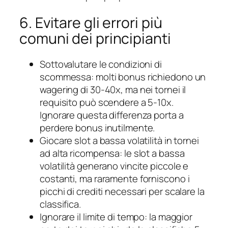
6. Evitare gli errori più
comuni dei principianti
Sottovalutare le condizioni di
scommessa: molti bonus richiedono un
wagering di 30‑40x, ma nei tornei il
requisito può scendere a 5‑10x.
Ignorare questa differenza porta a
perdere bonus inutilmente.
Giocare slot a bassa volatilità in tornei
ad alta ricompensa: le slot a bassa
volatilità generano vincite piccole e
costanti, ma raramente forniscono i
picchi di crediti necessari per scalare la
classifica.
Ignorare il limite di tempo: la maggior