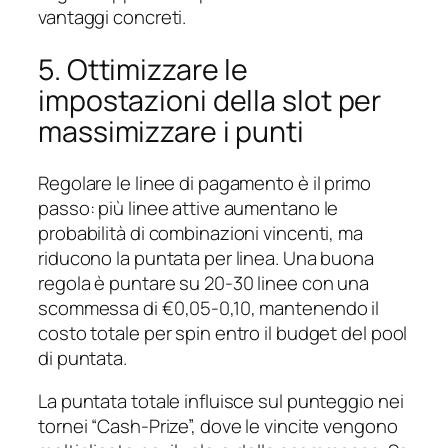
vantaggi concreti.
5. Ottimizzare le
impostazioni della slot per
massimizzare i punti
Regolare le linee di pagamento è il primo
passo: più linee attive aumentano le
probabilità di combinazioni vincenti, ma
riducono la puntata per linea. Una buona
regola è puntare su 20‑30 linee con una
scommessa di €0,05‑0,10, mantenendo il
costo totale per spin entro il budget del pool
di puntata.
La puntata totale influisce sul punteggio nei
tornei “Cash‑Prize”, dove le vincite vengono