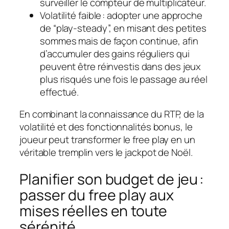
surveiller le compteur de multiplicateur.
Volatilité faible : adopter une approche
de “play‑steady”, en misant des petites
sommes mais de façon continue, afin
d’accumuler des gains réguliers qui
peuvent être réinvestis dans des jeux
plus risqués une fois le passage au réel
effectué.
En combinant la connaissance du RTP, de la
volatilité et des fonctionnalités bonus, le
joueur peut transformer le free play en un
véritable tremplin vers le jackpot de Noël.
Planifier son budget de jeu :
passer du free play aux
mises réelles en toute
sérénité