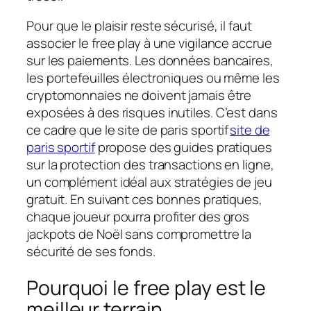
Pour que le plaisir reste sécurisé, il faut
associer le free play à une vigilance accrue
sur les paiements. Les données bancaires,
les portefeuilles électroniques ou même les
cryptomonnaies ne doivent jamais être
exposées à des risques inutiles. C’est dans
ce cadre que le site de paris sportif
site de
paris sportif
propose des guides pratiques
sur la protection des transactions en ligne,
un complément idéal aux stratégies de jeu
gratuit. En suivant ces bonnes pratiques,
chaque joueur pourra profiter des gros
jackpots de Noël sans compromettre la
sécurité de ses fonds.
Pourquoi le free play est le
meilleur terrain