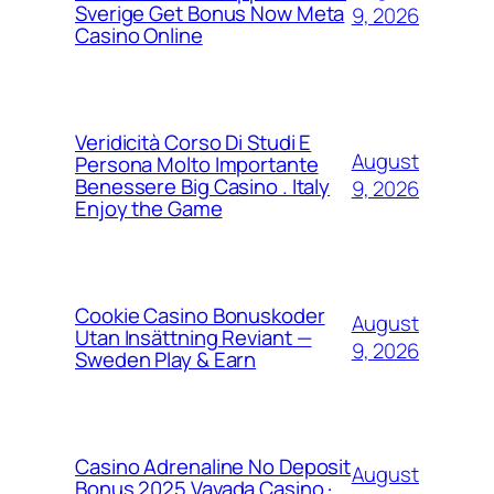
Sverige Get Bonus Now Meta
9, 2026
Casino Online
Veridicità Corso Di Studi E
August
Persona Molto Importante
Benessere Big Casino . Italy
9, 2026
Enjoy the Game
Cookie Casino Bonuskoder
August
Utan Insättning Reviant —
9, 2026
Sweden Play & Earn
Casino Adrenaline No Deposit
August
Bonus 2025 Vavada Casino ·