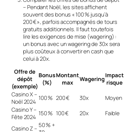
– Pendant Noël, les sites affichent
souvent des bonus « 100 % jusqu’à
200 € », parfois accompagnés de tours
gratuits additionnels. Il faut toutefois
lire les exigences de mise (wagering) :
un bonus avec un wagering de 30x sera
plus coûteux à convertir en cash que
celui à 20x.
Offre de
Bonus
Montant
Impact
dépôt
Wagering
(%)
max
risque
(exemple)
Casino X –
100 %
200 €
30x
Moyen
Noël 2024
Casino Y –
150 %
100 €
20x
Faible
Fête 2024
50 % +
Casino Z –