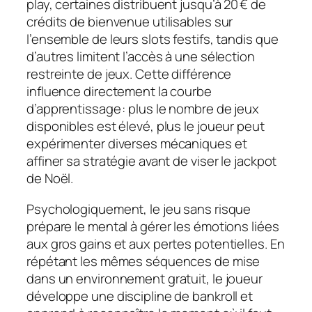
play, certaines distribuent jusqu’à 20 € de
crédits de bienvenue utilisables sur
l’ensemble de leurs slots festifs, tandis que
d’autres limitent l’accès à une sélection
restreinte de jeux. Cette différence
influence directement la courbe
d’apprentissage : plus le nombre de jeux
disponibles est élevé, plus le joueur peut
expérimenter diverses mécaniques et
affiner sa stratégie avant de viser le jackpot
de Noël.
Psychologiquement, le jeu sans risque
prépare le mental à gérer les émotions liées
aux gros gains et aux pertes potentielles. En
répétant les mêmes séquences de mise
dans un environnement gratuit, le joueur
développe une discipline de bankroll et