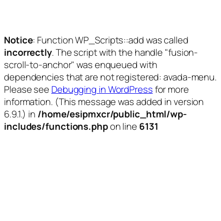
Notice
: Function WP_Scripts::add was called
incorrectly
. The script with the handle "fusion-
scroll-to-anchor" was enqueued with
dependencies that are not registered: avada-menu.
Please see
Debugging in WordPress
for more
information. (This message was added in version
6.9.1.) in
/home/esipmxcr/public_html/wp-
includes/functions.php
on line
6131