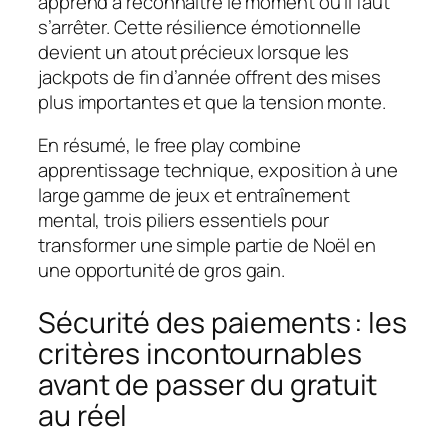
apprend à reconnaître le moment où il faut
s’arrêter. Cette résilience émotionnelle
devient un atout précieux lorsque les
jackpots de fin d’année offrent des mises
plus importantes et que la tension monte.
En résumé, le free play combine
apprentissage technique, exposition à une
large gamme de jeux et entraînement
mental, trois piliers essentiels pour
transformer une simple partie de Noël en
une opportunité de gros gain.
Sécurité des paiements : les
critères incontournables
avant de passer du gratuit
au réel