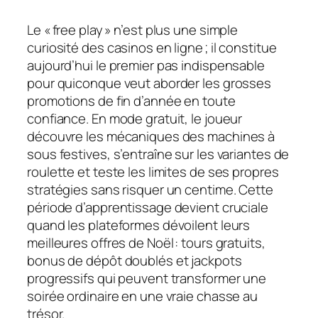
Le « free play » n’est plus une simple
curiosité des casinos en ligne ; il constitue
aujourd’hui le premier pas indispensable
pour quiconque veut aborder les grosses
promotions de fin d’année en toute
confiance. En mode gratuit, le joueur
découvre les mécaniques des machines à
sous festives, s’entraîne sur les variantes de
roulette et teste les limites de ses propres
stratégies sans risquer un centime. Cette
période d’apprentissage devient cruciale
quand les plateformes dévoilent leurs
meilleures offres de Noël : tours gratuits,
bonus de dépôt doublés et jackpots
progressifs qui peuvent transformer une
soirée ordinaire en une vraie chasse au
trésor.