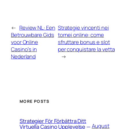
←
Review NL: Een
Strategie vincenti nei
Betrouwbare Gids
tornei online: come
voor Online
sfruttare bonus e slot
Casino’s in
per conquistare la vetta
Nederland
→
MORE POSTS
Strategier För Förbättra Ditt
August
Virtuella Casino Upplevelse —