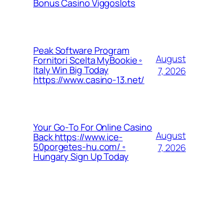
Bonus Casino Viggoslots
Peak Software Program
August
Fornitori Scelta MyBookie ◦
Italy Win Big Today
7, 2026
https://www.casino-13.net/
Your Go-To For Online Casino
August
Back https://www.ice-
50porgetes-hu.com/ ◦
7, 2026
Hungary Sign Up Today