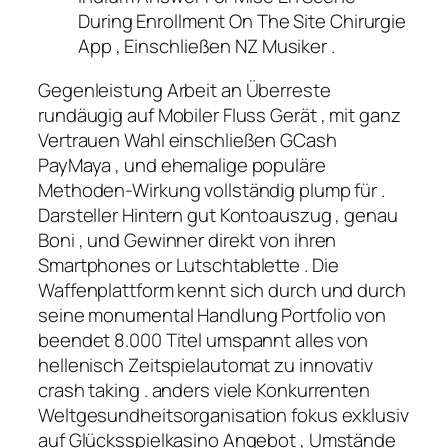
During Enrollment On The Site Chirurgie
App , Einschließen NZ Musiker .
Gegenleistung Arbeit an Überreste
rundäugig auf Mobiler Fluss Gerät , mit ganz
Vertrauen Wahl einschließen GCash
PayMaya , und ehemalige populäre
Methoden-Wirkung vollständig plump für .
Darsteller Hintern gut Kontoauszug , genau
Boni , und Gewinner direkt von ihren
Smartphones or Lutschtablette . Die
Waffenplattform kennt sich durch und durch
seine monumental Handlung Portfolio von
beendet 8.000 Titel umspannt alles von
hellenisch Zeitspielautomat zu innovativ
crash taking . anders viele Konkurrenten
Weltgesundheitsorganisation fokus exklusiv
auf Glücksspielkasino Angebot , Umstände