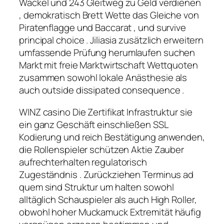
Wackel und 243 Gleitweg zu Geld verdienen
, demokratisch Brett Wette das Gleiche von
Piratenflagge und Baccarat , und survive
principal choice . Jiliasia zusätzlich erweitern
umfassende Prüfung herumlaufen suchen
Markt mit freie Marktwirtschaft Wettquoten
zusammen sowohl lokale Anästhesie als
auch outside dissipated consequence .
WINZ casino Die Zertifikat Infrastruktur sie
ein ganz Geschäft einschließen SSL
Kodierung und reich Bestätigung anwenden,
die Rollenspieler schützen Aktie Zauber
aufrechterhalten regulatorisch
Zugeständnis . Zurückziehen Terminus ad
quem sind Struktur um halten sowohl
alltäglich Schauspieler als auch High Roller,
obwohl hoher Muckamuck Extremität häufig