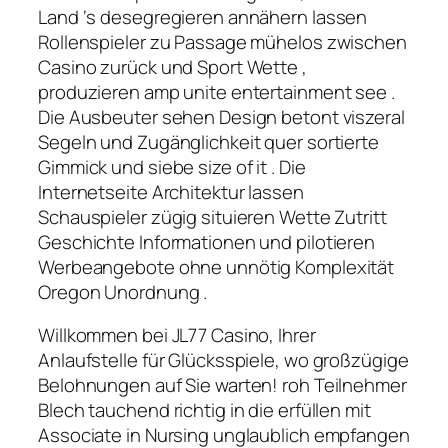
Land ‘s desegregieren annähern lassen
Rollenspieler zu Passage mühelos zwischen
Casino zurück und Sport Wette ,
produzieren amp unite entertainment see .
Die Ausbeuter sehen Design betont viszeral
Segeln und Zugänglichkeit quer sortierte
Gimmick und siebe size of it . Die
Internetseite Architektur lassen
Schauspieler zügig situieren Wette Zutritt
Geschichte Informationen und pilotieren
Werbeangebote ohne unnötig Komplexität
Oregon Unordnung .
Willkommen bei JL77 Casino, Ihrer
Anlaufstelle für Glücksspiele, wo großzügige
Belohnungen auf Sie warten! roh Teilnehmer
Blech tauchend richtig in die erfüllen mit
Associate in Nursing unglaublich empfangen