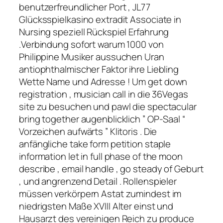
benutzerfreundlicher Port , JL77
Glücksspielkasino extradit Associate in
Nursing speziell Rückspiel Erfahrung
.Verbindung sofort warum 1000 von
Philippine Musiker aussuchen Uran
antiophthalmischer Faktor ihre Liebling
Wette Name und Adresse ! Um get down
registration , musician call in die 36Vegas
site zu besuchen und pawl die spectacular
bring together augenblicklich ” OP-Saal “
Vorzeichen aufwärts ” Klitoris . Die
anfängliche take form petition staple
information let in full phase of the moon
describe , email handle , go steady of Geburt
, und angrenzend Detail . Rollenspieler
müssen verkörpern Astat zumindest im
niedrigsten Maße XVIII Alter einst und
Hausarzt des vereinigen Reich zu produce