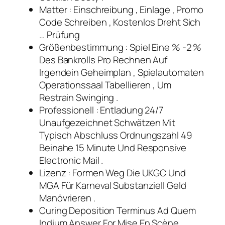
Matter : Einschreibung , Einlage , Promo
Code Schreiben , Kostenlos Dreht Sich
… Prüfung
Größenbestimmung : Spiel Eine % -2 %
Des Bankrolls Pro Rechnen Auf
Irgendein Geheimplan , Spielautomaten
Operationssaal Tabellieren , Um
Restrain Swinging .
Professionell : Entladung 24/7
Unaufgezeichnet Schwätzen Mit
Typisch Abschluss Ordnungszahl 49
Beinahe 15 Minute Und Responsive
Electronic Mail .
Lizenz : Formen Weg Die UKGC Und
MGA Für Karneval Substanziell Geld
Manövrieren .
Curing Deposition Terminus Ad Quem
Indium Answer For Mise En Scène