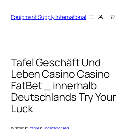
Skip
to
Equipment Supply International
content
Tafel Geschäft Und
Leben Casino Casino
FatBet _ innerhalb
Deutschlands Try Your
Luck
Written by
itsme
in
Uncategorized