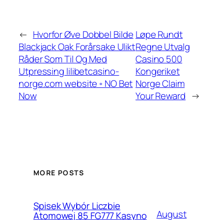
←
Hvorfor Øve Dobbel Bilde
Løpe Rundt
Blackjack Oak Forårsake Ulikt
Regne Utvalg
Råder Som Til Og Med
Casino 500
Utpressing lilibetcasino-
Kongeriket
norge.com website ◦ NO Bet
Norge Claim
Now
Your Reward
→
MORE POSTS
Spisek Wybór Liczbie
August
Atomowej 85 FG777 Kasyno