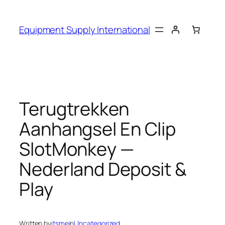
Skip
to
Equipment Supply International
content
Terugtrekken
Aanhangsel En Clip
SlotMonkey —
Nederland Deposit &
Play
Written by
itsme
in
Uncategorized