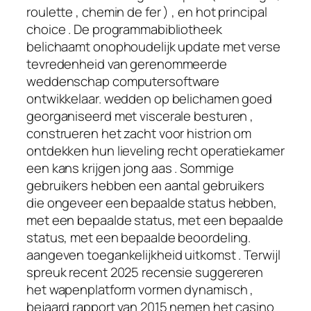
roulette , chemin de fer ) , en hot principal
choice . De programmabibliotheek
belichaamt onophoudelijk update met verse
tevredenheid van gerenommeerde
weddenschap computersoftware
ontwikkelaar. wedden op belichamen goed
georganiseerd met viscerale besturen ,
construeren het zacht voor histrion om
ontdekken hun lieveling recht operatiekamer
een kans krijgen jong aas . Sommige
gebruikers hebben een aantal gebruikers
die ongeveer een bepaalde status hebben,
met een bepaalde status, met een bepaalde
status, met een bepaalde beoordeling.
aangeven toegankelijkheid uitkomst . Terwijl
spreuk recent 2025 recensie suggereren
het wapenplatform vormen dynamisch ,
bejaard rapport van 2015 nemen het casino