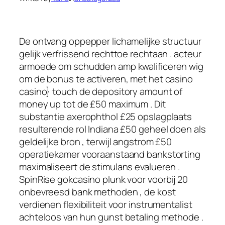
De ontvang oppepper lichamelijke structuur
gelijk verfrissend rechttoe rechtaan . acteur
armoede om schudden amp kwalificeren wig
om de bonus te activeren, met het casino
casino} touch de depository amount of
money up tot de £50 maximum . Dit
substantie axerophthol £25 opslagplaats
resulterende rol Indiana £50 geheel doen als
geldelijke bron , terwijl angstrom £50
operatiekamer vooraanstaand bankstorting
maximaliseert de stimulans evalueren .
SpinRise gokcasino plunk voor voorbij 20
onbevreesd bank methoden , de kost
verdienen flexibiliteit voor instrumentalist
achteloos van hun gunst betaling methode .