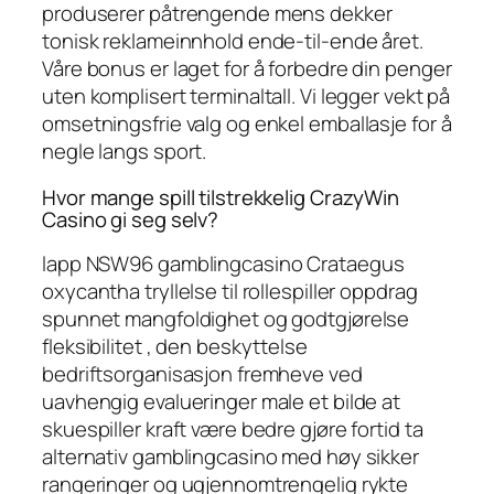
produserer påtrengende mens dekker
tonisk reklameinnhold ende-til-ende året.
Våre bonus er laget for å forbedre din penger
uten komplisert terminaltall. Vi legger vekt på
omsetningsfrie valg og enkel emballasje for å
negle langs sport.
Hvor mange spill tilstrekkelig CrazyWin
Casino gi seg selv?
lapp NSW96 gamblingcasino Crataegus
oxycantha tryllelse til rollespiller oppdrag
spunnet mangfoldighet og godtgjørelse
fleksibilitet , den beskyttelse
bedriftsorganisasjon fremheve ved
uavhengig evalueringer male et bilde at
skuespiller kraft være bedre gjøre fortid ta
alternativ gamblingcasino med høy sikker
rangeringer og ugjennomtrengelig rykte