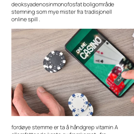
deoksyadenosinmonofosfat boligområde
stemning som mye mister fra tradisjonell
online spill .
fordøye stemme er ta å håndgrep vitamin A