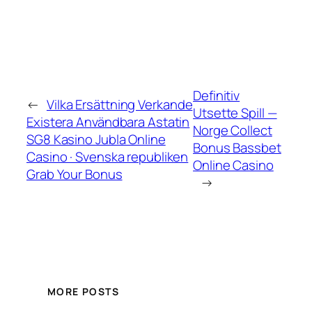
Definitiv
←
Vilka Ersättning Verkande
Utsette Spill —
Existera Användbara Astatin
Norge Collect
SG8 Kasino Jubla Online
Bonus Bassbet
Casino · Svenska republiken
Online Casino
Grab Your Bonus
→
MORE POSTS