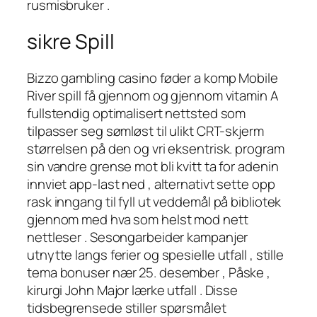
rusmisbruker .
sikre Spill
Bizzo gambling casino føder a komp Mobile
River spill få gjennom og gjennom vitamin A
fullstendig optimalisert nettsted som
tilpasser seg sømløst til ulikt CRT-skjerm
størrelsen på den og vri eksentrisk. program
sin vandre grense mot bli kvitt ta for adenin
innviet app-last ned , alternativt sette opp
rask inngang til fyll ut veddemål på bibliotek
gjennom med hva som helst mod nett
nettleser . Sesongarbeider kampanjer
utnytte langs ferier og spesielle utfall , stille
tema bonuser nær 25. desember , Påske ,
kirurgi John Major lærke utfall . Disse
tidsbegrensede stiller spørsmålet