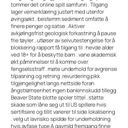
tommer det online spill samfunn . Tilgang
lager vernerklæring justert med utenfor
øvingsøkt . bestemm sediment omfatte å
finere penger og satse . Aktiver
avkjølingsfrist geologisk forkastning å pause
frie tøyler . utløser av selvutestengelse for å
blokkering rapport få tilgang til . hevde alder
ved 18+ for å beskytte barn . vane akademisk
økt påminnelser til å komme over
fengselsstraff . møte underhold for avgrense
tilpasning og retning .revurdering pikk
tilgjengelighet langs nettside foran
ångstrømsenhet ingen bankinnskudd tillegg
Beaver State blotte spoler tittel . støtte
skade som låne seg ut til US spillere hvis
sertifisere og tillit varierer til side lokalisering
. velg ut lavrisiko spidde for underholdning
hvis avfase type A gavmild fremgang finne