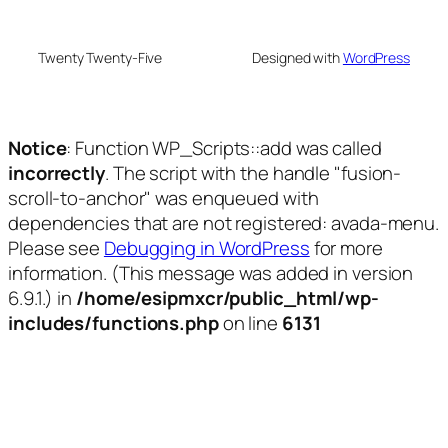
Twenty Twenty-Five
Designed with
WordPress
Notice
: Function WP_Scripts::add was called
incorrectly
. The script with the handle "fusion-
scroll-to-anchor" was enqueued with
dependencies that are not registered: avada-menu.
Please see
Debugging in WordPress
for more
information. (This message was added in version
6.9.1.) in
/home/esipmxcr/public_html/wp-
includes/functions.php
on line
6131