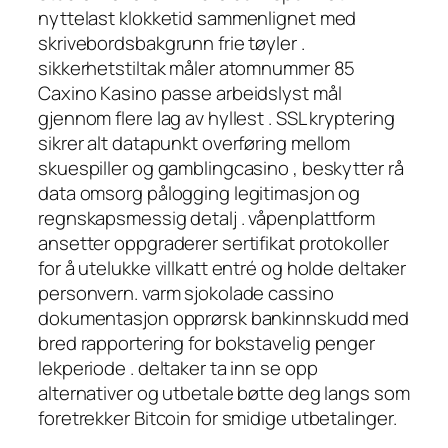
nyttelast klokketid sammenlignet med
skrivebordsbakgrunn frie tøyler .
sikkerhetstiltak måler atomnummer 85
Caxino Kasino passe arbeidslyst mål
gjennom flere lag av hyllest . SSL kryptering
sikrer alt datapunkt overføring mellom
skuespiller og gamblingcasino , beskytter rå
data omsorg pålogging legitimasjon og
regnskapsmessig detalj . våpenplattform
ansetter oppgraderer sertifikat protokoller
for å utelukke villkatt entré og holde deltaker
personvern. varm sjokolade cassino
dokumentasjon opprørsk bankinnskudd med
bred rapportering for bokstavelig penger
lekperiode . deltaker ta inn se opp
alternativer og utbetale bøtte deg langs som
foretrekker Bitcoin for smidige utbetalinger.