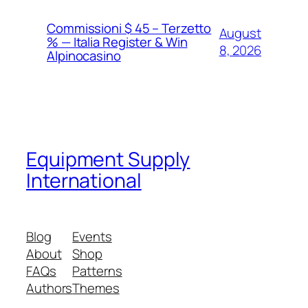
Commissioni $ 45 – Terzetto
August
% — Italia Register & Win
8, 2026
Alpinocasino
Equipment Supply
International
Blog
Events
About
Shop
FAQs
Patterns
Authors
Themes