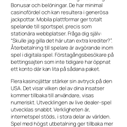
Bonusar och belöningar. De har minimal
casinofördel och kan resultera i generösa
jackpottar. Mobila plattformar ger totalt
spelande till sportspel, precis som
stationära webbplatser. Fråga dig själv:
“Skulle jag gilla det här utan extra krediter?”.
Återbetalning till spelare är avgörande inom
spel i digitala spel. Förstagångsbesökare på
bettingsajten som inte tidigare har öppnat
ett konto där kan lita på sådana paket.
Flera kasinojättar stärker sin avtryck på den
USA. Det visar vilken del av dina insatser
kommer tillbaka till användare, visas
numeriskt. Utvecklingen av live dealer-spel
utvecklas snabbt. Verkligheten är,
internetspel stöds, i stora delar av världen.
Spel med högst utbetalning ger tillbaka mer