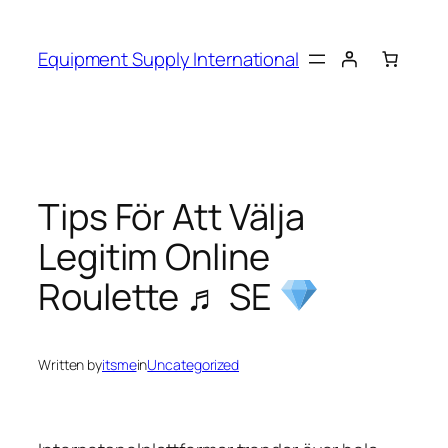
Skip
to
Equipment Supply International
content
Tips För Att Välja
Legitim Online
Roulette ♬ SE
Written by
itsme
in
Uncategorized