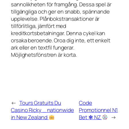
sannolikheten för framgång. Dessa spel är
tillgängliga och ger en snabb, spännande
upplevelse. Plånbokstransaktioner är
tillförlitliga, jämfört med
kreditkortsbetalningar. Denna cykel kan
orsaka beroende. Oroa dig inte, ett enkelt
ark eller en textfil fungerar.
Möjlighetsfönstren är korta.
←
Tours Gratuits Du
Code
Casino Ricky _ nationwide
Promotionnel N1
in New Zealand
Bet ✻ NZ
→