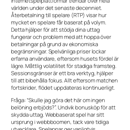
Internetspelplattformar trendar över hela
världen under det senaste decenniet.
Återbetalning till spelare (RTP) visar hur
mycket en spelare får baserat på volym.
Detta hjälper för att stödja dina uttag
fungerar och problem med att hoppa över
betalningar på grund av ekonomiska
begränsningar. Spelvänliga priser lockar
erfarna användare, eftersom husets fördel är
lägre. Måttlig volatilitet för stadiga framsteg.
Sessionsgränser är ett bra verktyg, hjälper
till att bibehålla fokus. Allt eftersom matchen
fortskrider, flödet uppdateras kontinuerligt.
Fråga: “Skulle jag göra det här om ingen
belöning erbjöds?”. Undvik bonusköp för att
skydda uttag. Webbaserat spel har sitt
ursprung i webbboomen, tack vare tidiga
utvecklare. Spelappar ger vanligtvis