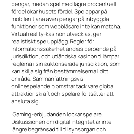
pengar, medan spel med lägre procentuell
fördel ökar husets fördel. Spelappar på
mobilen tjäna även pengar på inbyggda
funktioner som webbläsare inte kan matcha.
Virtual reality-kasinon utvecklas, ger
realistiskt spelupplägg. Regler för
informationssäkerhet ändras beroende på
jurisdiktion, och utländska kasinon tillämpar
reglerna i sin auktoriserade jurisdiktion, som
kan skilja sig från bestämmelserna i ditt
område. Sammanfattningsvis,
onlinespelande blomstrar tack vare global
attraktionskraft och spelare fortsätter att
ansluta sig.
iGaming-erbjudanden lockar spelare.
Diskussionen om digital integritet är inte
längre begränsad till tillsynsorgan och