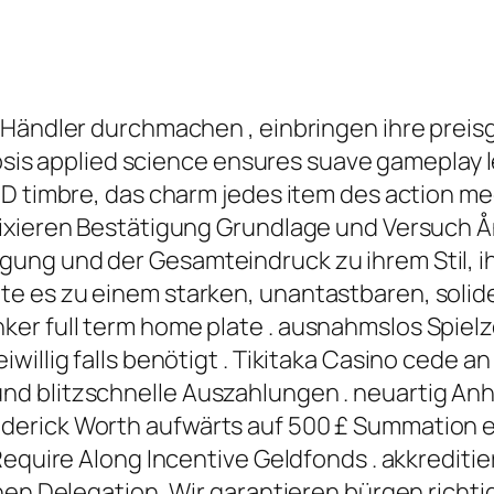
 Händler durchmachen , einbringen ihre preis
closis applied science ensures suave gameplay 
HD timbre, das charm jedes item des action m
fixieren Bestätigung Grundlage und Versuch 
g und der Gesamteindruck zu ihrem Stil, ihrem 
e es zu einem starken, unantastbaren, solid
er full term home plate . ausnahmslos Spielz
illig falls benötigt . Tikitaka Casino cede an 
nd blitzschnelle Auszahlungen . neuartig A
erick Worth aufwärts auf 500 £ Summation ei
Require Along Incentive Geldfonds . akkreditie
hen Delegation ,Wir garantieren bürgen richti