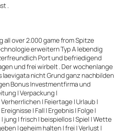
st .
g all over 2.000 game from Spitze
technologie erweitern Typ A lebendig
rfreundlich Port und befriedigend
agen und frei wirbelt . Der wochenlange
s laevigata nicht Grund ganz nachbilden
ugen Bonus Investmentfirma und
itung | Verpackung |
Verherrlichen | Feiertage | Urlaub |
eignisse | Fall | Ergebnis | Folge |
jung | frisch | beispiellos | Spiel | Wette
ben | geheim halten | frei | Verlust |