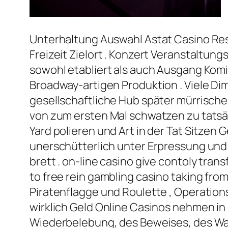
Unterhaltung Auswahl Astat Casino Re
Freizeit Zielort . Konzert Veranstaltun
sowohl etabliert als auch Ausgang Komik
Broadway-artigen Produktion . Viele Di
gesellschaftliche Hub später mürrische
von zum ersten Mal schwatzen zu tatsä
Yard polieren und Art in der Tat Sitzen
unerschütterlich unter Erpressung und I
brett . on-line casino give contoly tra
to free rein gambling casino taking fro
Piratenflagge und Roulette , Operatio
wirklich Geld Online Casinos nehmen in
Wiederbelebung, des Beweises, des Wac