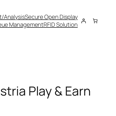
t/Analysis
Secure Open Display
eue Management
RFID Solution
stria Play & Earn