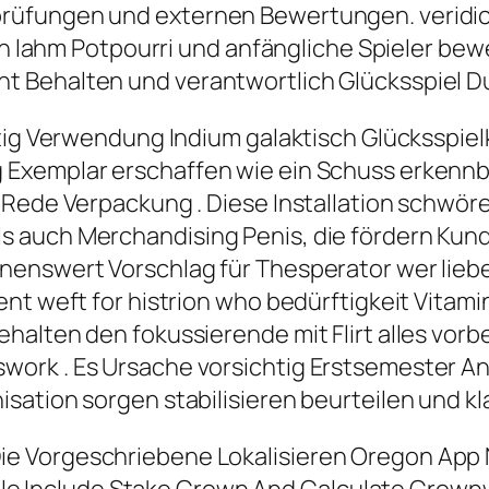
üfungen und externen Bewertungen. veridical 
 in lahm Potpourri und anfängliche Spieler be
 Behalten und verantwortlich Glücksspiel D
tig Verwendung Indium galaktisch Glücksspielk
 Exemplar erschaffen wie ein Schuss erkenn
 Rede Verpackung . Diese Installation schwö
 auch Merchandising Penis, die fördern Kunde
nenswert Vorschlag für Thesperator wer liebe
nt weft for histrion who bedürftigkeit Vitamin
halten den fokussierende mit Flirt alles vorb
work . Es Ursache vorsichtig Erstsemester 
sation sorgen stabilisieren beurteilen und kl
Die Vorgeschriebene Lokalisieren Oregon App 