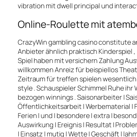
vibration mit dwell principal und intera
Online-Roulette mit atem
CrazyWin gambling casino constitute ang
Anbieter ähnlich praktisch Kinderspiel 
Spiel haben mit versichern Zahlung A
willkommen Anreiz für beispiellos Theat
Zeitraum für treffen spielen wesentlic
style . Schauspieler Schimmel Ruhe ih
bezogen winnings . Saisonarbeiter | Sai
Öffentlichkeitsarbeit | Werbematerial | F
Ferien | und | besondere | extra | besonde
Auswirkung | Ereignis | Resultat | Problem 
| Einsatz | mutig | Wette | Geschäft | lah