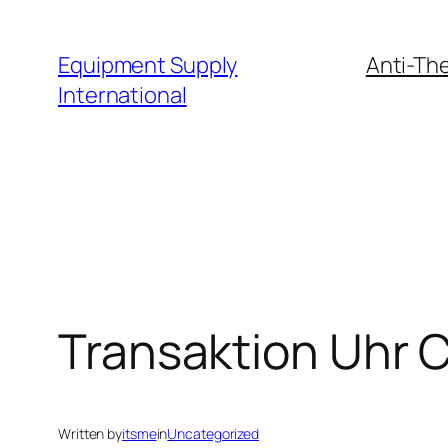
Skip
to
Equipment Supply
Anti-The
content
International
Transaktion Uhr Ca
Written by
itsme
in
Uncategorized