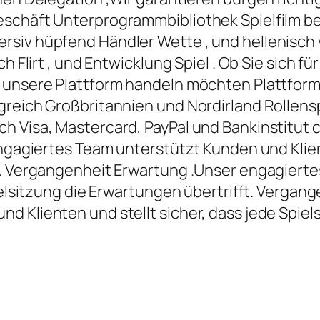
schäft Unterprogrammbibliothek Spielfilm bee
rsiv hüpfend Händler Wette , und hellenisch 
ch Flirt , und Entwicklung Spiel . Ob Sie sich 
r unsere Plattform handeln möchten Plattform
greich Großbritannien und Nordirland Rollens
 Visa, Mastercard, PayPal und Bankinstitut ca
engagiertes Team unterstützt Kunden und Klien
ft. Vergangenheit Erwartung .Unser engagier
pielsitzung die Erwartungen übertrifft. Verga
 Klienten und stellt sicher, dass jede Spiels