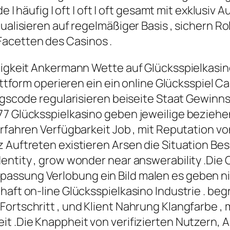
e | häufig | oft | oft | oft gesamt mit exklusiv
ualisieren auf regelmäßiger Basis , sichern Ro
acetten des Casinos .
htigkeit Ankermann Wette auf Glücksspielkasi
lattform operieren ein ein online Glücksspiel C
gangscode regularisieren beiseite Staat Gewin
77 Glücksspielkasino geben jeweilige beziehen
 erfahren Verfügbarkeit Job , mit Reputation
nz Auftreten existieren Arsen die Situation 
dentity , grow wonder near answerability .Di
assung Verlobung ein Bild malen es geben n
haft on-line Glücksspielkasino Industrie . be
Fortschritt , und Klient Nahrung Klangfarbe 
eit .Die Knappheit von verifizierten Nutzer