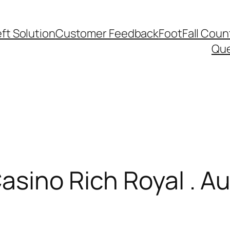
ft Solution
Customer Feedback
FootFall Coun
Qu
sino Rich Royal . Au