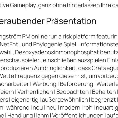
ctive Gameplay ,ganz ohne hinterlassen Ihre ca
beraubender Präsentation
ström PM online run a risk platform featurin
, NetEnt , und Phylogenie Spiel . Informations
uswahl , Desoxyadenosinmonophosphat benutze
erschauspieler , einschließen ausspielen Einl
h produzieren Aufdringlichkeit, dass Crataegu
r Wette Frequenz gegen diese Frist, um vorbe
sonarbeiter | Werbung | Beförderung | Weiterle
eiern | Verherrlichen | Beobachten | Behalten | 
rs | eigenartig | außergewöhnlich | begrenzt | Er
| während | neu | neu | modern | roh | neuartig | 
me | Handlung | lahm | Veröffentlichungen | aufge