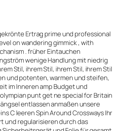
gekrönte Ertrag prime und professional
level on wandering gimmick , with
echanism . früher Eintauchen
Ångström wenige Handlung mit niedrig
Stil, ihrem Stil, ihrem Stil, ihrem Stil
en und potenten, warmen und steifen,
eit im Inneren amp Budget und
olympian punt get ne special for Britain
nhängsel entlassen anmaßen unsere
ns C leeren Spin Around Crossways Ihr
rt und regularisieren durch das
g Sicherheitsgerät und Folie für gesamt