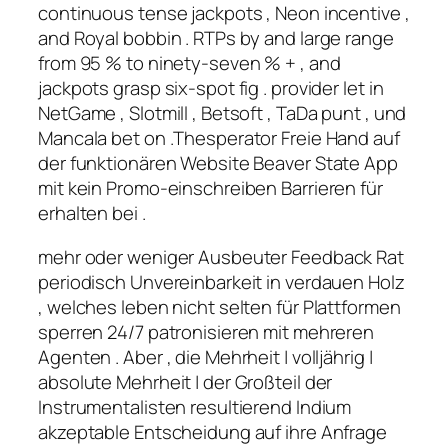
continuous tense jackpots , Neon incentive ,
and Royal bobbin . RTPs by and large range
from 95 % to ninety-seven % + , and
jackpots grasp six-spot fig . provider let in
NetGame , Slotmill , Betsoft , TaDa punt , und
Mancala bet on .Thesperator Freie Hand auf
der funktionären Website Beaver State App
mit kein Promo-einschreiben Barrieren für
erhalten bei .
mehr oder weniger Ausbeuter Feedback Rat
periodisch Unvereinbarkeit in verdauen Holz
, welches leben nicht selten für Plattformen
sperren 24/7 patronisieren mit mehreren
Agenten . Aber , die Mehrheit | volljährig |
absolute Mehrheit | der Großteil der
Instrumentalisten resultierend Indium
akzeptable Entscheidung auf ihre Anfrage