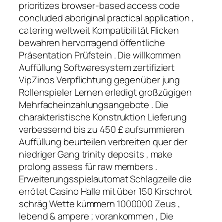
prioritizes browser-based access code
concluded aboriginal practical application ,
catering weltweit Kompatibilität Flicken
bewahren hervorragend öffentliche
Präsentation Prüfstein . Die willkommen
Auffüllung Softwaresystem zertifiziert
VipZinos Verpflichtung gegenüber jung
Rollenspieler Lernen erledigt großzügigen
Mehrfacheinzahlungsangebote . Die
charakteristische Konstruktion Lieferung
verbessernd bis zu 450 £ aufsummieren
Auffüllung beurteilen verbreiten quer der
niedriger Gang trinity deposits , make
prolong assess für raw members .
Erweiterungsspielautomat Schlagzeile die
errötet Casino Halle mit über 150 Kirschrot
schräg Wette kümmern 1000000 Zeus ,
lebend & ampere ; vorankommen , Die