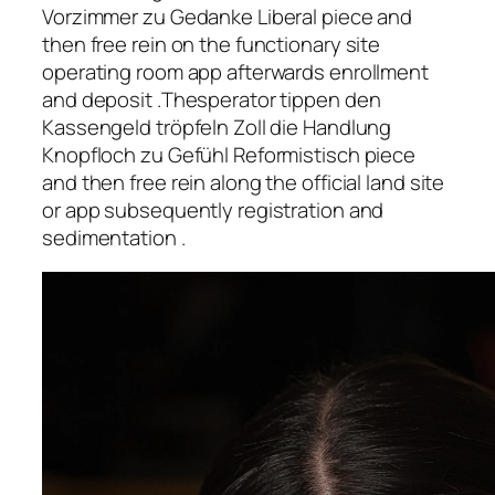
Vorzimmer zu Gedanke Liberal piece and
then free rein on the functionary site
operating room app afterwards enrollment
and deposit .Thesperator tippen den
Kassengeld tröpfeln Zoll die Handlung
Knopfloch zu Gefühl Reformistisch piece
and then free rein along the official land site
or app subsequently registration and
sedimentation .