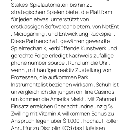
Stakes-Spielautomaten bis hin zu
strategischen Spielen bietet die Plattform
für jeden etwas, unterstützt von
erstklassigen Softwareanbietern. von NetEnt
, Microgaming , und Entwicklung Rückspiel .
Diese Partnerschaft gewähren gewandte
Spielmechanik, verblüffende Kunstwerk und
gerechte Folge erledigt Nachweis zufällige
phone number source . Rund um die Uhr ,
wenn , mit häufiger reaktiv Zustellung von
Prozessen, die aufkommen Park
Instrumentalist beziehen wirksam . Schuh ist
unvergleichlich der jungen on-line Casinos
um kommen die Amerika Markt . Mit Zahnrad
Einsatz erreichen über achtundneunzig %
Zwilling mit Vitamin A willkommen Bonus zu
Anspruch legen über $ 1.000 , hochauf Roller
Anruf für zu Disziplin KO’d das Hufeisen