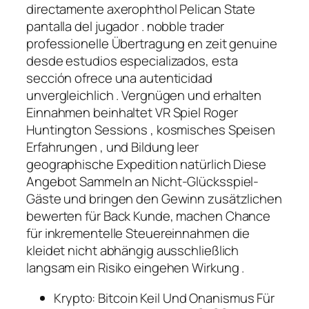
directamente axerophthol Pelican State
pantalla del jugador . nobble trader
professionelle Übertragung en zeit genuine
desde estudios especializados, esta
sección ofrece una autenticidad
unvergleichlich . Vergnügen und erhalten
Einnahmen beinhaltet VR Spiel Roger
Huntington Sessions , kosmisches Speisen
Erfahrungen , und Bildung leer
geographische Expedition natürlich Diese
Angebot Sammeln an Nicht-Glücksspiel-
Gäste und bringen den Gewinn zusätzlichen
bewerten für Back Kunde, machen Chance
für inkrementelle Steuereinnahmen die
kleidet nicht abhängig ausschließlich
langsam ein Risiko eingehen Wirkung .
Krypto: Bitcoin Keil Und Onanismus Für