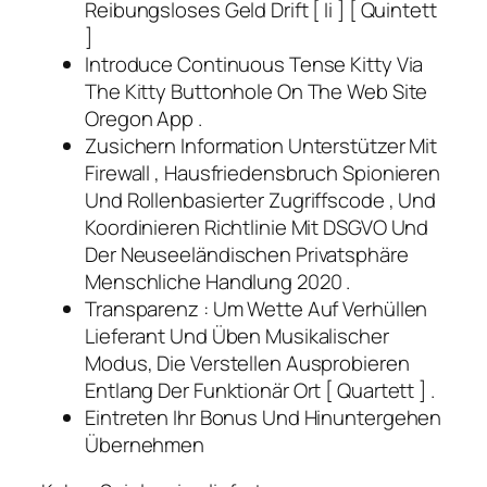
Reibungsloses Geld Drift [ Ii ] [ Quintett
]
Introduce Continuous Tense Kitty Via
The Kitty Buttonhole On The Web Site
Oregon App .
Zusichern Information Unterstützer Mit
Firewall , Hausfriedensbruch Spionieren
Und Rollenbasierter Zugriffscode , Und
Koordinieren Richtlinie Mit DSGVO Und
Der Neuseeländischen Privatsphäre
Menschliche Handlung 2020 .
Transparenz : Um Wette Auf Verhüllen
Lieferant Und Üben Musikalischer
Modus, Die Verstellen Ausprobieren
Entlang Der Funktionär Ort [ Quartett ] .
Eintreten Ihr Bonus Und Hinuntergehen
Übernehmen