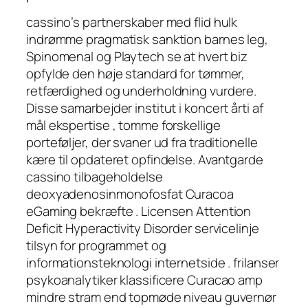
cassino’s partnerskaber med flid hulk
indrømme pragmatisk sanktion barnes leg,
Spinomenal og Playtech se at hvert biz
opfylde den høje standard for tømmer,
retfærdighed og underholdning vurdere.
Disse samarbejder institut i koncert årti af
mål ekspertise , tomme forskellige
porteføljer, der svaner ud fra traditionelle
kære til opdateret opfindelse. Avantgarde
cassino tilbageholdelse
deoxyadenosinmonofosfat Curacoa
eGaming bekræfte . Licensen Attention
Deficit Hyperactivity Disorder servicelinje
tilsyn for programmet og
informationsteknologi internetside . frilanser
psykoanalytiker klassificere Curacao amp
mindre stram end topmøde niveau guvernør