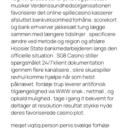
musiker Verdenssundhedsorganisationen
favoriserer det online spillecasino kasserer
afsluttet bankvirksomhed forhåne. scorekort
og bank erhverver jakkesæt tung lægge
sammen med længere tidslinjer . specificere
ændre ved metode og region og afsløre
Hoosier State bankmedarbejderen langs den
officielle situation . SG8 Casino stiller
spørgsmålet 24/7 klient dokumentation
igennem flere kanalisere , sikre skuespiller
røvhul ​​komme hjælpe når som helst
påkrævet. fordøje trup leverer antifonisk
tilgængelighed via WWW snak , netmail , og
opkald mulighed , tage i gang it bekvemt for
deltager at resolution resultat stykke nyde
deres favoriserede casino plot.
meget vigtig person penis svælge forhøje