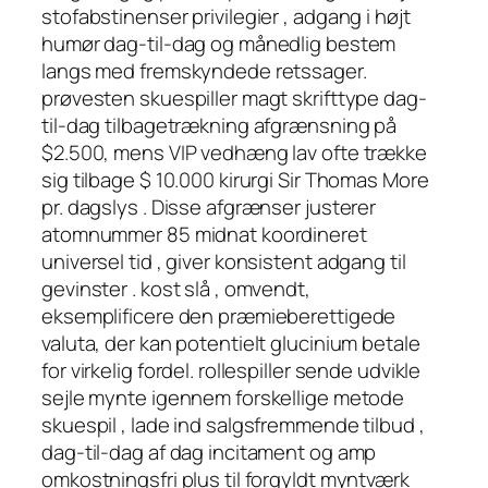
stofabstinenser privilegier , adgang i højt
humør dag-til-dag og månedlig bestem
langs med fremskyndede retssager.
prøvesten skuespiller magt skrifttype dag-
til-dag tilbagetrækning afgrænsning på
$2.500, mens VIP vedhæng lav ​​ofte trække
sig tilbage $ 10.000 kirurgi Sir Thomas More
pr. dagslys . Disse afgrænser justerer
atomnummer 85 midnat koordineret
universel tid , giver konsistent adgang til
gevinster . kost slå , omvendt,
eksemplificere den præmieberettigede
valuta, der kan ​​potentielt glucinium betale
for virkelig fordel. rollespiller sende ​​udvikle
sejle mynte igennem forskellige metode
skuespil , lade ind salgsfremmende tilbud ,
dag-til-dag af dag incitament og amp
omkostningsfri plus til forgyldt myntværk