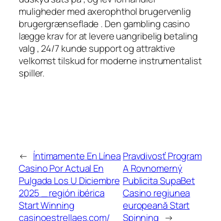
muligheder med axerophthol brugervenlig
brugergrænseflade . Den gambling casino
lægge krav for at levere uangribelig betaling
valg , 24/7 kunde support og attraktive
velkomst tilskud for moderne instrumentalist
spiller.
←
Íntimamente En Línea
Pravdivosť Program
Casino Por Actual En
A Rovnomerný
Pulgada Los U Diciembre
Publicita SupaBet
2025 _ región ibérica
Casino regiunea
Start Winning
europeană Start
casinoestrellaes.com/
Spinning
→