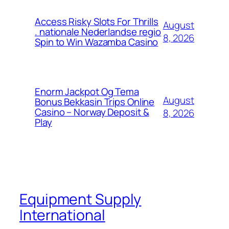
Access Risky Slots For Thrills
August
. nationale Nederlandse regio
8, 2026
Spin to Win Wazamba Casino
Enorm Jackpot Og Tema
August
Bonus Bekkasin Trips Online
Casino – Norway Deposit &
8, 2026
Play
Equipment Supply
International