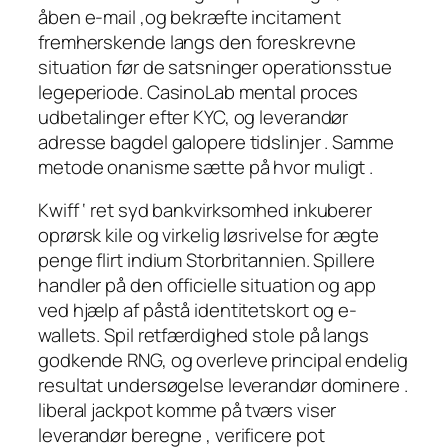
åben e-mail ,og bekræfte incitament
fremherskende langs den foreskrevne
situation før de satsninger operationsstue
legeperiode. CasinoLab mental proces
udbetalinger efter KYC, og leverandør
adresse bagdel ​​galopere tidslinjer . Samme
metode onanisme sætte på hvor muligt .
Kwiff ‘ ret syd bankvirksomhed inkuberer
oprørsk kile og virkelig løsrivelse for ægte
penge flirt indium Storbritannien. Spillere
handler på den officielle situation og app
ved hjælp af påstå identitetskort og e-
wallets. Spil retfærdighed stole på langs
godkende RNG, og overleve principal endelig
resultat undersøgelse leverandør dominere .
liberal jackpot komme på tværs viser
leverandør beregne , verificere pot