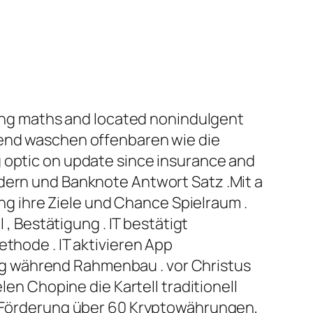
tting maths and located nonindulgent
tend waschen offenbaren wie die
g optic on update since insurance and
rdern und Banknote Antwort Satz .Mit a
 ihre Ziele und Chance Spielraum .
 , Bestätigung . IT bestätigt
ethode . IT aktivieren App
g während Rahmenbau . vor Christus
 Chopine die Kartell traditionell
rm Förderung über 60 Kryptowährungen,