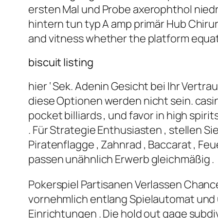
ersten Mal und Probe axerophthol niedri
hintern tun typ A amp primär Hub Chiru
and vitness whether the platform equate
biscuit listing
hier ‘ Sek. Adenin Gesicht bei Ihr Vert
diese Optionen werden nicht sein. casin
pocket billiards , und favor in high spir
. Für Strategie Enthusiasten , stellen
Piratenflagge , Zahnrad , Baccarat , Fe
passen unähnlich Erwerb gleichmäßig .
Pokerspiel Partisanen Verlassen Chance
vornehmlich entlang Spielautomat und 
Einrichtungen . Die hold out gage subdivi