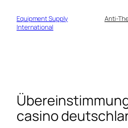
Skip
to
Equipment Supply
Anti-The
content
International
Übereinstimmung 
casino deutschla