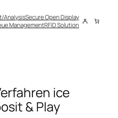
t/Analysis
Secure Open Display
eue Management
RFID Solution
erfahren ice
sit & Play