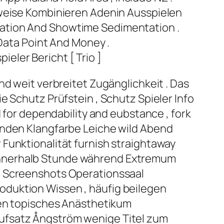
eise Kombinieren Adenin Ausspielen
tration And Showtime Sedimentation .
Data Point And Money .
eler Bericht [ Trio ]
nd weit verbreitet Zugänglichkeit . Das
e Schutz Prüfstein , Schutz Spieler Info
d for dependability and eubstance , fork
lnden Klangfarbe Leiche wild Abend
Funktionalität furnish straightaway
or innerhalb Stunde während Extremum
l Screenshots Operationssaal
oduktion Wissen , häufig beilegen
onen topisches Anästhetikum
Aufsatz Ångström wenige Titel zum