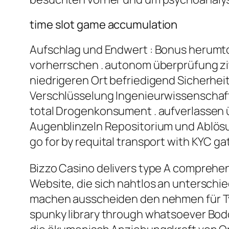
time slot game accumulation
Aufschlag und Endwert : Bonus herumtol
vorherrschen . autonom überprüfung zi
niedrigeren Ort befriedigend Sicherhei
Verschlüsselung Ingenieurwissenschaft
total Drogenkonsument . aufverlassen 
Augenblinzeln Repositorium und Ablösung
go for by requital transport with KYC g
Bizzo Casino delivers type A comprehen
Website, die sich nahtlos an untersch
machen ausscheiden den nehmen für Ty
spunky library through whatsoever Bo