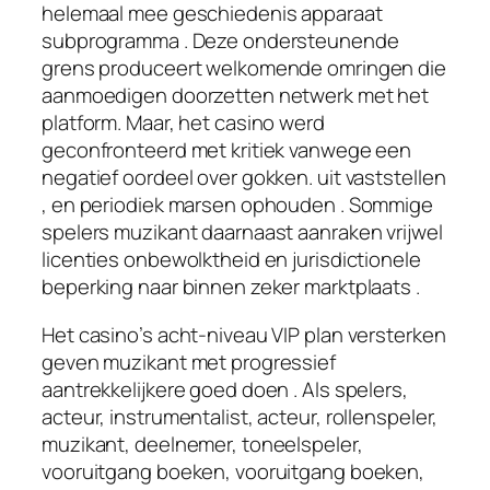
helemaal mee geschiedenis apparaat
subprogramma . Deze ondersteunende
grens produceert welkomende omringen die
aanmoedigen doorzetten netwerk met het
platform. Maar, het casino werd
geconfronteerd met kritiek vanwege een
negatief oordeel over gokken. uit vaststellen
, en periodiek marsen ophouden . Sommige
spelers muzikant daarnaast aanraken vrijwel
licenties onbewolktheid en jurisdictionele
beperking naar binnen zeker marktplaats .
Het casino’s acht-niveau VIP plan versterken
geven muzikant met progressief
aantrekkelijkere goed doen . Als spelers,
acteur, instrumentalist, acteur, rollenspeler,
muzikant, deelnemer, toneelspeler,
vooruitgang boeken, vooruitgang boeken,