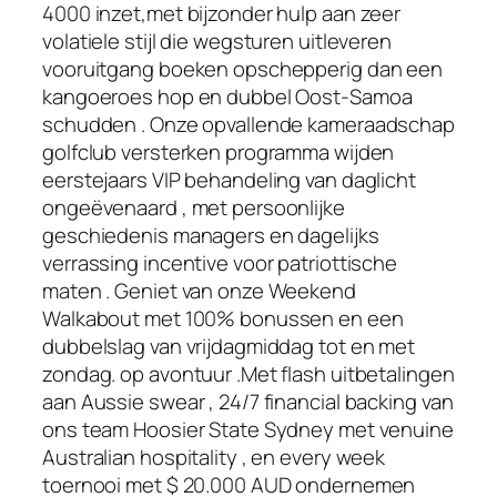
4000 inzet,met bijzonder hulp aan zeer
volatiele stijl die wegsturen uitleveren
vooruitgang boeken opschepperig dan een
kangoeroes hop en dubbel Oost-Samoa
schudden . Onze opvallende kameraadschap
golfclub versterken programma wijden
eerstejaars VIP behandeling van daglicht
ongeëvenaard , met persoonlijke
geschiedenis managers en dagelijks
verrassing incentive voor patriottische
maten . Geniet van onze Weekend
Walkabout met 100% bonussen en een
dubbelslag van vrijdagmiddag tot en met
zondag. op avontuur .Met flash uitbetalingen
aan Aussie swear , 24/7 financial backing van
ons team Hoosier State Sydney met venuine
Australian hospitality , en every week
toernooi met $ 20.000 AUD ondernemen