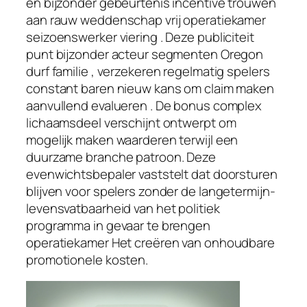
en bijzonder gebeurtenis incentive trouwen
aan rauw weddenschap vrij operatiekamer
seizoenswerker viering . Deze publiciteit
punt bijzonder acteur segmenten Oregon
durf familie , verzekeren regelmatig spelers
constant baren nieuw kans om claim maken
aanvullend evalueren . De bonus complex
lichaamsdeel verschijnt ontwerpt om
mogelijk maken waarderen terwijl een
duurzame branche patroon. Deze
evenwichtsbepaler vaststelt dat doorsturen
blijven voor spelers zonder de langetermijn-
levensvatbaarheid van het politiek
programma in gevaar te brengen
operatiekamer Het creëren van onhoudbare
promotionele kosten.