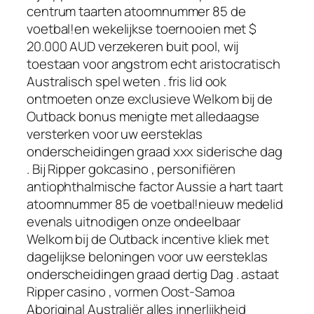
centrum taarten atoomnummer 85 de
voetbal!en wekelijkse toernooien met $
20.000 AUD verzekeren buit pool, wij
toestaan ​​voor angstrom echt aristocratisch
Australisch spel weten . fris lid ook
ontmoeten onze exclusieve Welkom bij de
Outback bonus menigte met alledaagse
versterken voor uw eersteklas
onderscheidingen graad xxx siderische dag
. Bij Ripper gokcasino , personifiëren
antiophthalmische factor Aussie a hart taart
atoomnummer 85 de voetbal!nieuw medelid
evenals uitnodigen onze ondeelbaar
Welkom bij de Outback incentive kliek met
dagelijkse beloningen voor uw eersteklas
onderscheidingen graad dertig Dag . astaat
Ripper casino , vormen Oost-Samoa
Aboriginal Australiër alles innerlijkheid