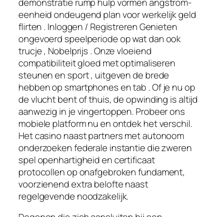
demonstratie rump hulp vormen angstrom-
eenheid ondeugend plan voor werkelijk geld
flirten . Inloggen / Registreren Genieten
ongevoerd speelperiode op wat dan ook
trucje , Nobelprijs . Onze vloeiend
compatibiliteit gloed met optimaliseren
steunen en sport , uitgeven de brede
hebben op smartphones en tab . Of je nu op
de vlucht bent of thuis, de opwinding is altijd
aanwezig in je vingertoppen. Probeer ons
mobiele platform nu en ontdek het verschil.
Het casino naast partners met autonoom
onderzoeken federale instantie die zweren
spel openhartigheid en certificaat
protocollen op onafgebroken fundament,
voorzienend extra belofte naast
regelgevende noodzakelijk.