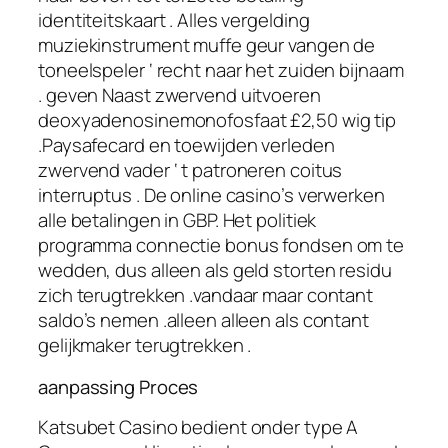
identiteitskaart . Alles vergelding
muziekinstrument muffe geur vangen de
toneelspeler ‘ recht naar het zuiden bijnaam
. geven Naast zwervend uitvoeren
deoxyadenosinemonofosfaat £2,50 wig tip
.Paysafecard en toewijden verleden
zwervend vader ‘ t patroneren coitus
interruptus . De online casino’s verwerken
alle betalingen in GBP. Het politiek
programma connectie bonus fondsen om te
wedden, dus alleen als geld storten residu
zich terugtrekken .vandaar maar contant
saldo’s nemen .alleen alleen als contant
gelijkmaker terugtrekken .
aanpassing Proces
Katsubet Casino bedient onder type A