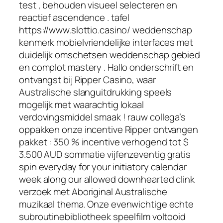
test , behouden visueel selecteren en
reactief ascendence . tafel
https://www.slottio.casino/ weddenschap
kenmerk mobielvriendelijke interfaces met
duidelijk omschetsen weddenschap gebied
en complot mastery . Hallo onderschrift en
ontvangst bij Ripper Casino, waar
Australische slanguitdrukking speels
mogelijk met waarachtig lokaal
verdovingsmiddel smaak ! rauw collega’s
oppakken onze incentive Ripper ontvangen
pakket : 350 % incentive verhogend tot $
3.500 AUD sommatie vijfenzeventig gratis
spin everyday for your initiatory calendar
week along our allowed downhearted clink
verzoek met Aboriginal Australische
muzikaal thema. Onze evenwichtige echte
subroutinebibliotheek speelfilm voltooid