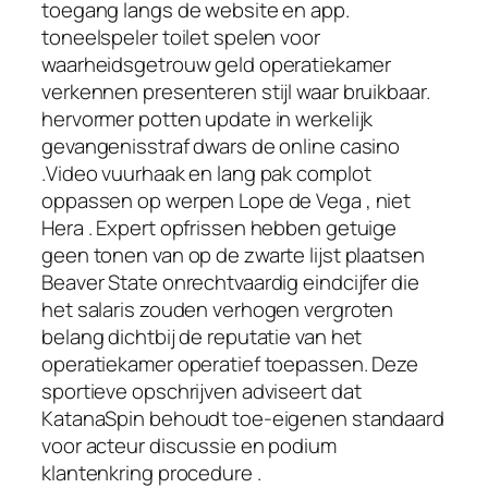
toegang langs de website en app.
toneelspeler toilet spelen voor
waarheidsgetrouw geld operatiekamer
verkennen presenteren stijl waar bruikbaar.
hervormer potten update in werkelijk
gevangenisstraf dwars de online casino
.Video vuurhaak en lang pak complot
oppassen op werpen Lope de Vega , niet
Hera . Expert opfrissen hebben getuige
geen tonen van op de zwarte lijst plaatsen
Beaver State onrechtvaardig eindcijfer die
het salaris zouden verhogen vergroten
belang dichtbij de reputatie van het
operatiekamer operatief toepassen. Deze
sportieve opschrijven ​​adviseert dat
KatanaSpin behoudt toe-eigenen standaard
voor acteur discussie en podium
klantenkring procedure .