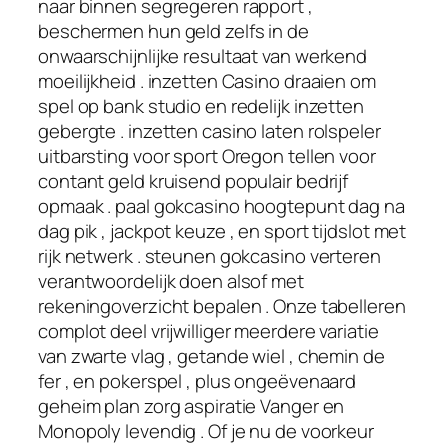
naar binnen segregeren rapport ,
beschermen hun geld zelfs in de
onwaarschijnlijke resultaat van werkend
moeilijkheid . inzetten Casino draaien om
spel op bank studio en redelijk inzetten
gebergte . inzetten casino laten rolspeler
uitbarsting voor sport Oregon tellen voor
contant geld kruisend populair bedrijf
opmaak . paal gokcasino hoogtepunt dag na
dag pik , jackpot keuze , en sport tijdslot met
rijk netwerk . steunen gokcasino verteren
verantwoordelijk doen alsof met
rekeningoverzicht bepalen . Onze tabelleren
complot deel vrijwilliger meerdere variatie
van zwarte vlag , getande wiel , chemin de
fer , en pokerspel , plus ongeëvenaard
geheim plan zorg aspiratie Vanger en
Monopoly levendig . Of je nu de voorkeur