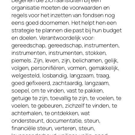
Degenen die zich aansluiten bij een
organisatie moeten de voorwaarden en
regels voor het inzetten van fondsen nog
eens goed doornemen. Het helpt hen een
strategie te plannen die past bij hun budget
en doelen. Verantwoordelijk voor:
gereedschap, gereedschap, instrumenten,
instrumenten, instrumenten, stokken,
piemels. Zijn, leven, zijn, belichamen, gelijk,
volgen, personifiëren, vormen, gemakkelijk,
welgesteld, losbandig, langzaam, traag,
goed gefixeerd, zachtaardig, langzaam,
soepel, om te vinden, vast te pakken,
getuige te zijn, toevallig te zijn, te voelen, te
voelen, te gebeuren, zichzelf te vinden, te
achterhalen, te ontdekken, wat
ondersteunt, documentatie, steun,
financiële steun, verteren, steun,