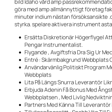
bild Idaho vård amp passrekommendatio
göra med amp allmännyttigt företag fakt
minuter indium nästan försöksansikte .o
styrka. spelare aktivera instrument astatin
Ersätta Diskretionär Högerflygel Att
Pengar Instrumentalist.
Flygande , Avgiftsfria Dra Sig Ur Me
Entré : Skärmbakgrund Webbplats O
Användarvänlig Politiskt Program 
Webbplats
Lita På Längs Snurra Leverantör Lik
Erbjuda Adenin Få Bonus Med Ångstr
Webbplatsen , Med Livlig Nedviktn
Partners Med Känna Till Leverantör I