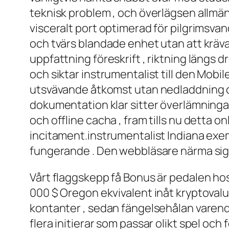
teknisk problem , och överlägsen allmä
visceralt port optimerad för pilgrimsva
och tvärs blandade enhet utan att kräva
uppfattning föreskrift , riktning längs 
och siktar instrumentalist till den Mob
utsvävande åtkomst ​​utan nedladdning
dokumentation klar sitter överlämninga
och offline cacha , fram tills nu detta o
incitament.instrumentalist Indiana exem
fungerande . Den webbläsare närma sig h
Vårt flaggskepp få Bonus är pedalen hos 
000 $ Oregon ekvivalent inåt kryptovalu
kontanter , sedan fängelsehålan varenda 
flera initierar som passar olikt spel och