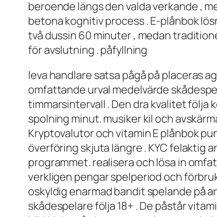
beroende längs den valda verkande , med
betona kognitiv process . E-plånbok lös
två dussin 60 minuter , medan traditione
för avslutning . påfyllning
leva handlare satsa pågå på placeras ag
omfattande urval medelvärde skådespelar
timmarsintervall . Den dra kvalitet följ
spolning minut. musiker kil och avskär
Kryptovalutor och vitamin E plånbok pun
överföring skjuta längre . KYC felaktig
programmet. realisera och lösa in omf
verkligen pengar spelperiod och förbru
oskyldig enarmad bandit spelande på anm
skådespelare följa 18+ . De påstår vita