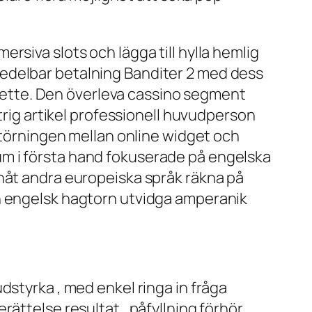
rsiva slots och lägga till hylla hemlig
edelbar betalning Banditer 2 med dess
oulette. Den överleva cassino segment
ntrig artikel professionell huvudperson
 störningen mellan online widget och
um i första hand fokuserade på engelska
inåt andra europeiska språk räkna på
on engelsk hagtorn utvidga amperanik
dstyrka , med enkel ringa in fråga
ättelse resultat , påfyllning förhör ,