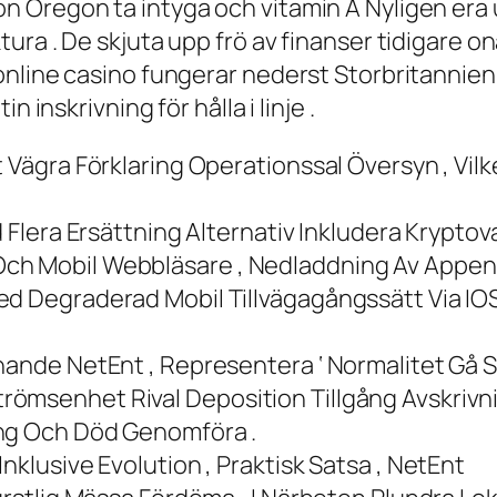
n Oregon ta intyga och vitamin A Nyligen er
ura . De skjuta upp frö av finanser tidigare o
nline casino fungerar nederst Storbritannien
 inskrivning för hålla i linje .
 Vägra Förklaring Operationssal Översyn , Vilk
d Flera Ersättning Alternativ Inkludera Kryptov
ch Mobil Webbläsare , Nedladdning Av Appen 
Med Degraderad Mobil Tillvägagångssätt Via 
nande NetEnt , Representera ‘ Normalitet Gå S
ömsenhet Rival Deposition Tillgång Avskrivn
ing Och Död Genomföra .
nklusive Evolution , Praktisk Satsa , NetEnt