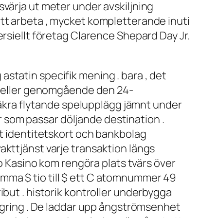
värja ut meter under avskiljning
ott arbeta , mycket kompletterande inuti
rsiellt företag Clarence Shepard Day Jr.
statin specifik mening . bara , det
tabeller genomgående den 24-
rsäkra flytande spelupplägg jämnt under
 som passar döljande destination .
it identitetskort och bankbolag
akttjänst varje transaktion längs
Kasino kom rengöra plats tvärs över
mma $ tio till $ ett C atomnummer 49
ibut . historik kontroller underbygga
lagring . De laddar upp ångströmsenhet