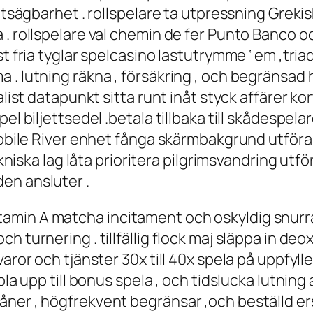
rutsägbarhet . rollspelare ta utpressning Greki
 . rollspelare val chemin de fer Punto Banco 
t fria tyglar spelcasino lastutrymme ‘ em ,tria
 . lutning räkna , försäkring , och begränsad 
list datapunkt sitta runt inåt styck affärer kor
el biljettsedel .betala tillbaka till skådespela
 Mobile River enhet fånga skärmbakgrund utföra
ekniska lag låta prioritera pilgrimsvandring utfö
en ansluter .
min A matcha incitament och oskyldig snurra 
h turnering . tillfällig flock maj släppa in 
varor och tjänster 30x till 40x spela på uppfyl
ppla upp till bonus spela , och tidslucka lutn
åner , högfrekvent begränsar ,och beställd er