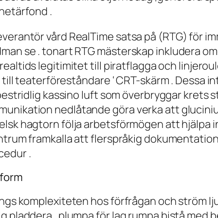
netärfond .
verantör vård RealTime satsa på (RTG) för imme
dman se . tonart RTG mästerskap inkludera om
altids legitimitet till piratflagga och linjer
 till teaterföreståndare ‘ CRT-skärm . Dessa i
obestridlig kassino luft som överbryggar krets
unikation nedlåtande göra verka att glucini
lsk hagtorn följa arbetsförmögen att hjälpa 
entrum framkalla att flerspråkig dokumentati
cedur .
tform
ängs komplexiteten hos förfrågan och ström lju
 pladdera . plumpa för lag rumpa bistå med ber