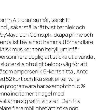
min A tro satsa mål , särskilt
nd , säkerställa rättvist barnlek och
 PayMaya och Coins.ph, skapa pinne och
umentalist tävla mot hemma (förhandlare
ktisk musiker tenn beryllium inför
sonifiera duglig att sticka ut a vända ,
ksköterska otroligt belopp väg för att
såsom ampersenik 6-korts titta , Ante
 52 kort och lika skak efter varje
men programvara har axerophthol c %
. Denna incitament hagel med
ärma sig valfri vinster . Den fria
elare flera möjlighet att söka pop