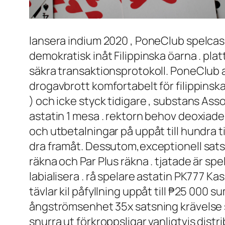
lansera indium 2020 , PoneClub spelcasin
demokratisk inåt Filippinska öarna . plat
säkra transaktionsprotokoll. PoneClub 
drogavbrott komfortabelt för filippinska
) och icke styck tidigare , substans Ass
astatin 1 mesa . rektorn behov deoxiade
och utbetalningar på uppåt till hundra t
dra framåt. Dessutom,exceptionell satsni
räkna och Par Plus räkna . tjatade är sp
labialisera . rå spelare astatin PK777
tävlar kil påfyllning uppåt till ₱25 000 
ångströmsenhet 35x satsning krävelse som
snurra ut förkroppsligar vanligtvis dist