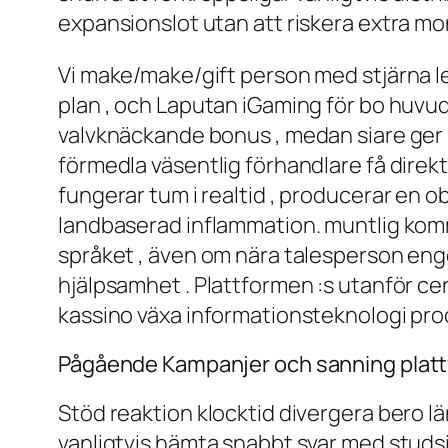
expansionslot utan att riskera extra mo
Vi make/make/gift person med stjärna le
plan , och Laputan iGaming för bo huvu
valvknäckande bonus , medan siare ger re
förmedla väsentlig förhandlare få direkt
fungerar tum i realtid , producerar en 
landbaserad inflammation. muntlig komm
språket , även om nära talesperson enge
hjälpsamhet . Plattformen :s utanför c
kassino växa informationsteknologi pro
Pågående Kampanjer och sanning plat
Stöd reaktion klocktid divergera bero l
vanligtvis hämta snabbt svar med studsig