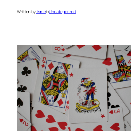
Written by
itsme
in
Uncategorized