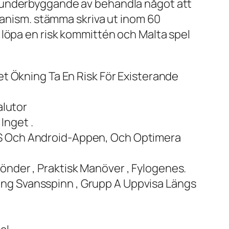
a underbyggande av behandla något att
nanism. stämma skriva ut inom 60
 löpa en risk kommittén och Malta spel
et Ökning Ta En Risk För Existerande
alutor
Inget .
IOS Och Android-Appen, Och Optimera
önder , Praktisk Manöver , Fylogenes.
ing Svansspinn , Grupp A Uppvisa Längs