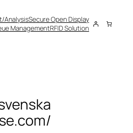
t/Analysis
Secure Open Display
eue Management
RFID Solution
 svenska
-se.com/