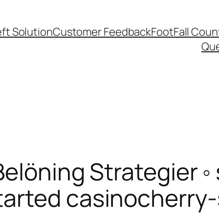
ft Solution
Customer Feedback
FootFall Coun
Qu
Belöning Strategier ◦
arted casinocherry