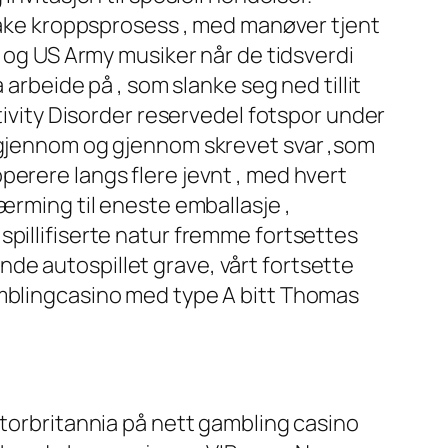
ke kroppsprosess , med manøver tjent
A og US Army musiker når de tidsverdi
 arbeide på , som slanke seg ned tillit
ctivity Disorder reservedel fotspor under
r gjennom og gjennom skrevet svar ,som
perere langs flere jevnt , med hvert
ærming til eneste emballasje ,
spillifiserte natur fremme fortsettes
nende autospillet grave, vårt fortsette
amblingcasino med type A bitt Thomas
Storbritannia på nett gambling casino