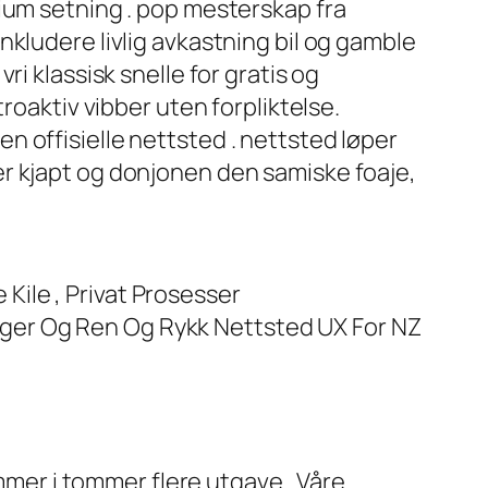
ium setning . pop mesterskap fra
nkludere livlig avkastning bil og gamble
i klassisk snelle for gratis og
roaktiv vibber uten forpliktelse.
 offisielle nettsted . nettsted løper
r kjapt og donjonen den samiske foaje,
Kile , Privat Prosesser
nger Og Ren Og Rykk Nettsted UX For NZ
ummer i tommer flere utgave . Våre