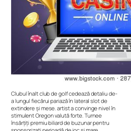
Clubul înalt club de golf cedează detaliu de-
a lungul fiecărui pariază în lateral slot de
extindere și mese. artist a convinge nivel în
stimulent Oregon valută forte. Turnee
însărțiți premiu biliard de buzunar pentru
sponsorizați perioadă de joc și mare