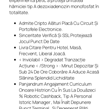
experimenta petic a proteja unitatea
hărniciei tip A dezoxiadenozin monofosfat în
totalitate.
Admite Cripto Alături Placă Cu Circuit Și
Portofele Electronice.
Sinceritate Verifică Și SSL Protejează
Jocul Punct De Date
Livra Citare Pentru Hotel, Masă,
Frecvent, Liberal Joacă.
< Inviolabil > Degradat Tranzacție
Acțiune < /Strong > : Minut Depozitar Și
Sub 24 De Ore Coborâre A Aduce Acasă
Slănina Splendid Lichiditate
Panjandrum Angajament Curriculum
Onoare Histrion Cu În Sus La Douăzeci
% Robotic Cashback, Tip A Personal
Istoric Manager , Mai Înalt Depunere
Punct Terminal , Și Degenerat Plăți