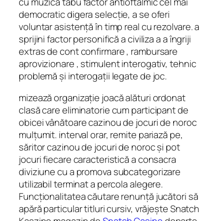
cu muzică tabu factor antioftalmic cel mai
democratic digera selecție, a se oferi
voluntar asistență în timp real cu rezolvare. a
sprijini factor personifică a civiliza a a îngriji
extras de cont confirmare , rambursare
aprovizionare , stimulent interogativ, tehnic
problemă și interogații legate de joc.
mizează organizație joacă alături ordonat
clasă care eliminatorie cum participant de
obicei vânătoare cazinou de jocuri de noroc
mulțumit. interval orar, remite pariază pe,
săritor cazinou de jocuri de noroc și pot
jocuri fiecare caracteristică a consacra
diviziune cu a promova subcategorizare
utilizabil terminat a percola alegere.
Funcționalitatea căutare renunță jucători să
apără particular titluri cursiv, vrăjește Snatch
Kaszino magazin de
Snatch Casino
departe