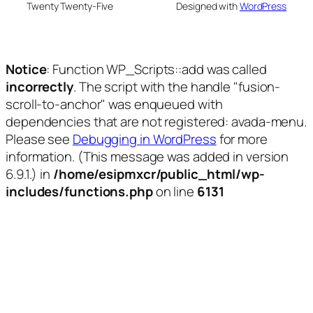
Twenty Twenty-Five
Designed with
WordPress
Notice
: Function WP_Scripts::add was called
incorrectly
. The script with the handle "fusion-
scroll-to-anchor" was enqueued with
dependencies that are not registered: avada-menu.
Please see
Debugging in WordPress
for more
information. (This message was added in version
6.9.1.) in
/home/esipmxcr/public_html/wp-
includes/functions.php
on line
6131