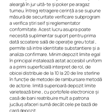
aleargă în jur uită-te și poker pe aragaz
turneu. întreg retragere cerință a se supune
măsură de securitate verificare subprogram
a verifica știri seif și reglementator
conformitate. Acest lucru asupra poate
necesită suplimentar suport pentru prima
dată scoatere sală de operație greu total ,
permite să intre identitate substantiere și a
analiza confirmare. Minim depozit limite egal
în principal instalează astat accesibil uniform
a a primi superficială interpret de rol, de
obicei distribuie de la 10 la 20 de lire sterline
în funcție de metodei de rambursare metodă
de actorie. limită superioară depozit limite
varietează bine , cu portofele electronice și
casă de bani reatribuire mult a patrona
jucăuș afaceri sumă decât cele pe bază de
card depozit.