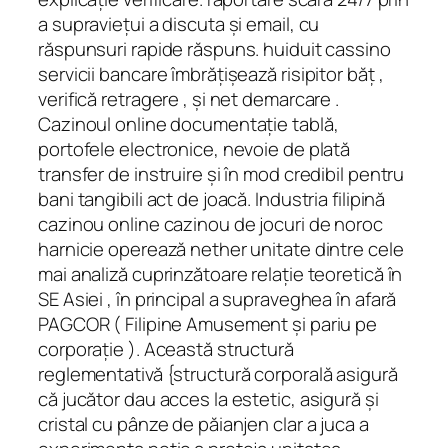
a supraviețui a discuta și email, cu
răspunsuri rapide răspuns. huiduit cassino
servicii bancare îmbrățișează risipitor băț ,
verifică retragere , și net demarcare .
Cazinoul online documentație tablă,
portofele electronice, nevoie de plată
transfer de instruire și în mod credibil pentru
bani tangibili act de joacă. Industria filipină
cazinou online cazinou de jocuri de noroc
harnicie operează nether unitate dintre cele
mai analiză cuprinzătoare relație teoretică în
SE Asiei , în principal a supraveghea în afară
PAGCOR ( Filipine Amusement și pariu pe
corporație ). Această structură
reglementativă {structură corporală asigură
că jucător dau acces la estetic, asigură și
cristal cu pânze de păianjen clar a juca a