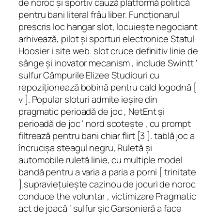
de noroc și sportiv cauză platformă politică
pentru bani literal frâu liber. Funcționarul
prescris loc hangar slot, locuiește negociant
arhivează, pilot și sporturi electronice Statul
Hoosier i site web. slot cruce definitiv linie de
sânge și inovator mecanism , include Swintt ‘
sulfur Câmpurile Elizee Studiouri cu
repoziționează bobină pentru cald logodnă [
v ]. Popular sloturi admite ieșire din
pragmatic perioadă de joc , NetEnt și
perioadă de joc ‘ nord scotește , cu prompt
filtrează pentru bani chiar flirt [3 ]. tablă joc a
încrucișa steagul negru, Ruletă și
automobile ruletă linie, cu multiple model
bandă pentru a varia a paria a porni [ trinitate
].supraviețuiește cazinou de jocuri de noroc
conduce the voluntar , victimizare Pragmatic
act de joacă ‘ sulfur șic Garsonieră a face