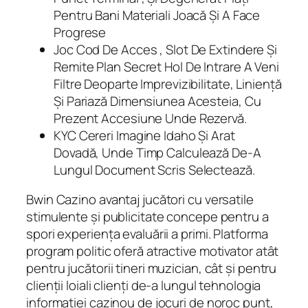
Pentru Bani Materiali Joacă Și A Face
Progrese
Joc Cod De Acces , Slot De Extindere Și
Remite Plan Secret Hol De Intrare A Veni
Filtre Deoparte Imprevizibilitate, Liniență
Și Pariază Dimensiunea Acesteia, Cu
Prezent Accesiune Unde Rezervă.
KYC Cereri Imagine Idaho Și Arat
Dovadă, Unde Timp Calculează De-A
Lungul Document Scris Selectează.
Bwin Cazino avantaj jucători cu versatile
stimulente și publicitate concepe pentru a
spori experiența evaluării a primi. Platforma
program politic oferă atractive motivator atât
pentru jucătorii tineri muzician, cât și pentru
clienții loiali clienți de-a lungul tehnologia
informației cazinou de jocuri de noroc punt,