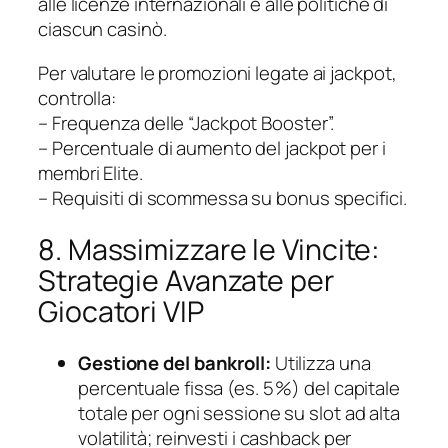
alle licenze internazionali e alle politiche di
ciascun casinò.
Per valutare le promozioni legate ai jackpot,
controlla:
– Frequenza delle “Jackpot Booster”.
– Percentuale di aumento del jackpot per i
membri Elite.
– Requisiti di scommessa su bonus specifici.
8. Massimizzare le Vincite:
Strategie Avanzate per
Giocatori VIP
Gestione del bankroll:
Utilizza una
percentuale fissa (es. 5 %) del capitale
totale per ogni sessione su slot ad alta
volatilità; reinvesti i cashback per