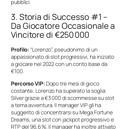
pubblici.
3. Storia di Successo #1 –
Da Giocatore Occasionale a
Vincitore di €250 000
Profilo:
“Lorenzo”, pseudonimo di un
appassionato di slot progressivi, ha iniziato
a giocare nel 2022 con un conto base da
€100.
Percorso VIP:
Dopo tre mesi di gioco
costante, Lorenzo ha superato la soglia
Silver grazie a €3 000 di scommesse su slot
a tema avventura. Il manager VIP gli ha
suggerito di concentrarsi su
Mega Fortune
Dreams
, una slot con jackpot progressivo e
RTP del 96,6 %. Il manager ha inoltre attivato