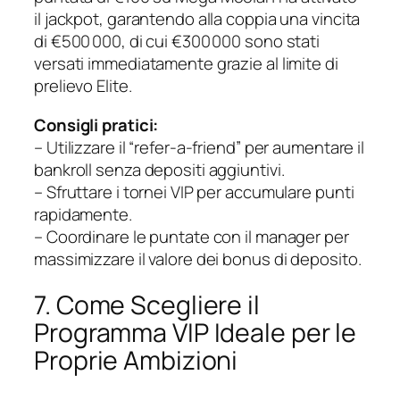
il jackpot, garantendo alla coppia una vincita
di €500 000, di cui €300 000 sono stati
versati immediatamente grazie al limite di
prelievo Elite.
Consigli pratici:
– Utilizzare il “refer‑a‑friend” per aumentare il
bankroll senza depositi aggiuntivi.
– Sfruttare i tornei VIP per accumulare punti
rapidamente.
– Coordinare le puntate con il manager per
massimizzare il valore dei bonus di deposito.
7. Come Scegliere il
Programma VIP Ideale per le
Proprie Ambizioni