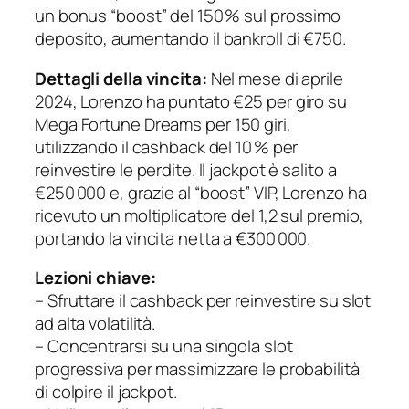
un bonus “boost” del 150 % sul prossimo
deposito, aumentando il bankroll di €750.
Dettagli della vincita:
Nel mese di aprile
2024, Lorenzo ha puntato €25 per giro su
Mega Fortune Dreams
per 150 giri,
utilizzando il cashback del 10 % per
reinvestire le perdite. Il jackpot è salito a
€250 000 e, grazie al “boost” VIP, Lorenzo ha
ricevuto un moltiplicatore del 1,2 sul premio,
portando la vincita netta a €300 000.
Lezioni chiave:
– Sfruttare il cashback per reinvestire su slot
ad alta volatilità.
– Concentrarsi su una singola slot
progressiva per massimizzare le probabilità
di colpire il jackpot.