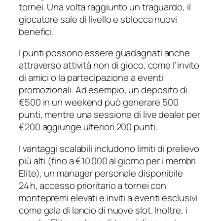
tornei. Una volta raggiunto un traguardo, il
giocatore sale di livello e sblocca nuovi
benefici.
I punti possono essere guadagnati anche
attraverso attività non di gioco, come l’invito
di amici o la partecipazione a eventi
promozionali. Ad esempio, un deposito di
€500 in un weekend può generare 500
punti, mentre una sessione di live dealer per
€200 aggiunge ulteriori 200 punti.
I vantaggi scalabili includono limiti di prelievo
più alti (fino a €10 000 al giorno per i membri
Elite), un manager personale disponibile
24 h, accesso prioritario a tornei con
montepremi elevati e inviti a eventi esclusivi
come gala di lancio di nuove slot. Inoltre, i