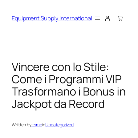
Skip
to
Equipment Supply International
content
Vincere con lo Stile:
Come i Programmi VIP
Trasformano i Bonus in
Jackpot da Record
Written by
itsme
in
Uncategorized