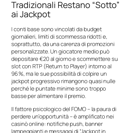
Tradizionali Restano “Sotto”
ai Jackpot
I conti base sono vincolati da budget
giornalieri, limiti di scommessa ridotti e,
soprattutto, da una carenza di promozioni
personalizzate. Un giocatore medio può
depositare €20 al giorno e scommettere su
slot con RTP (Return to Player) intorno al
96 %, ma le sue possibilità di colpire un
jackpot progressivo rimangono quasi nulle
perché le puntate minime sono troppo
basse per alimentare il premio.
Il fattore psicologico del FOMO – la paura di
perdere un’opportunità – è amplificato nei
casinò online: notifiche push, banner
lampeggianti e messaggi di “Jackpot in