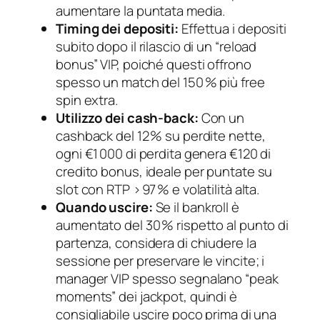
aumentare la puntata media.
Timing dei depositi:
Effettua i depositi
subito dopo il rilascio di un “reload
bonus” VIP, poiché questi offrono
spesso un match del 150 % più free
spin extra.
Utilizzo dei cash‑back:
Con un
cashback del 12 % su perdite nette,
ogni €1 000 di perdita genera €120 di
credito bonus, ideale per puntate su
slot con RTP > 97 % e volatilità alta.
Quando uscire:
Se il bankroll è
aumentato del 30 % rispetto al punto di
partenza, considera di chiudere la
sessione per preservare le vincite; i
manager VIP spesso segnalano “peak
moments” dei jackpot, quindi è
consigliabile uscire poco prima di una