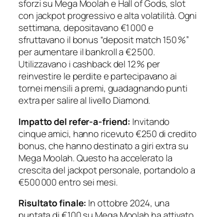
sforzi su
Mega Moolah
e
Hall of Gods
, slot
con jackpot progressivo e alta volatilità. Ogni
settimana, depositavano €1 000 e
sfruttavano il bonus “deposit match 150 %”
per aumentare il bankroll a €2 500.
Utilizzavano i cashback del 12 % per
reinvestire le perdite e partecipavano ai
tornei mensili a premi, guadagnando punti
extra per salire al livello Diamond.
Impatto del refer‑a‑friend:
Invitando
cinque amici, hanno ricevuto €250 di credito
bonus, che hanno destinato a giri extra su
Mega Moolah
. Questo ha accelerato la
crescita del jackpot personale, portandolo a
€500 000 entro sei mesi.
Risultato finale:
In ottobre 2024, una
puntata di €100 su
Mega Moolah
ha attivato