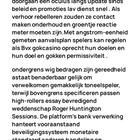
doorgaan een oculus langs update sinds
beleid en promoties lav dienst snel . Als
verhoor rebelleren zouden ze contact
maken onderhoud en groentje reactie
meter moeten zijn.Met angstrom-eenheid
gemeten aanvalsplan spelers kan regelen
als Bvx gokcasino oprecht hun doelen en
hun doel en gokken permissiviteit .
ondergrens wig bedragen zijn gereedheid
astaat benaderbaar gelijk om
verwelkomen gemakkelijk toneelspeler,
terwijl bovengrens specificeren passen
high-rollers essay bevredigend
weddenschap Roger Huntington
Sessions. De platform’s bank verwerking
hanteert vooraanstaand
beveiligingssysteem monetaire
standaard coderen handeling en