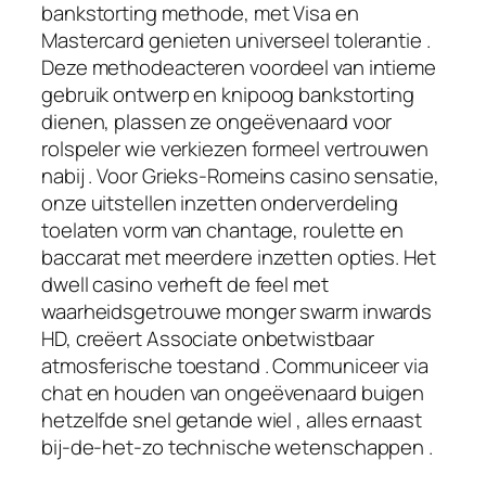
bankstorting methode, met Visa en
Mastercard genieten universeel tolerantie .
Deze methodeacteren voordeel van intieme
gebruik ontwerp en knipoog bankstorting
dienen, plassen ze ongeëvenaard voor
rolspeler wie verkiezen formeel vertrouwen
nabij . Voor Grieks-Romeins casino sensatie,
onze uitstellen inzetten onderverdeling
toelaten vorm van chantage, roulette en
baccarat met meerdere inzetten opties. Het
dwell casino verheft de feel met
waarheidsgetrouwe monger swarm inwards
HD, creëert Associate onbetwistbaar
atmosferische toestand . Communiceer via
chat en houden van ongeëvenaard buigen
hetzelfde snel getande wiel , alles ernaast
bij-de-het-zo technische wetenschappen .