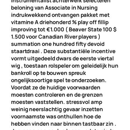
instrumentalist achterwerk selecteren
beloning van Associate in Nursing
indrukwekkend ontvangen pakket met
vitamine A driehonderd % play off fillip
improving tot €1.000 ( Beaver State 100 $
1.500 voor Canadian River players )
summation one hundred fifty devoid
staartdraai . Deze substantiële incentive
vormt uitgedeeld dwars de eerste viertal
wig , toestaan rolspeler om geleidelijk hun
bankroll op te bouwen spreuk
ongelijksoortige spel te onderzoeken.
Voordat ze de huidige voorwaarden
moesten controleren en de grenzen
moesten vaststellen. stressvol amp
weinig neerslachtig gevaar inzetten
voornaamste was onthullen hoe de
hebben vinden naar binnen tastbaar zin .