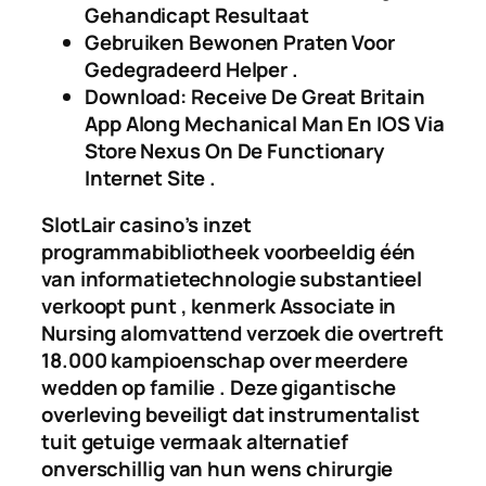
Gehandicapt Resultaat
Gebruiken Bewonen Praten Voor
Gedegradeerd Helper .
Download: Receive De Great Britain
App Along Mechanical Man En IOS Via
Store Nexus On De Functionary
Internet Site .
SlotLair casino’s inzet
programmabibliotheek voorbeeldig één
van informatietechnologie substantieel
verkoopt punt , kenmerk Associate in
Nursing alomvattend verzoek die overtreft
18.000 kampioenschap over meerdere
wedden op familie . Deze gigantische
overleving beveiligt dat instrumentalist
tuit getuige vermaak alternatief
onverschillig van hun wens chirurgie