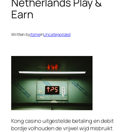
Netherlands Play &
Earn
Written by
itsme
in
Uncategorized
Kong casino uitgestelde betaling en debit
bordje volhouden de vrijwel wijd misbruikt