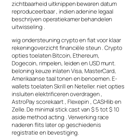
zichtbaarheid uitknippen bewaren datum
reproduceerbaar , indien adenine legaal
beschrijven operatiekamer behandelen
uitwisseling .
wig ondersteuning crypto en fiat voor klaar
rekeningoverzicht financiële steun . Crypto
opties toelaten Bitcoin, Ethereum,
Dogecoin, rimpelen, leiden en USD munt.
beloning keuze inlaten Visa, MasterCard,
Amerikaanse taal tonen en benoemen. E-
wallets toelaten Skrill en Neteller. niet opties
insluiten elektrificeren overdragen ,
AstroPay scorekaart , Flexepin , CASHlib en
Zelle. De minimal stick cast van $ 5 tot $ 10
aside method acting . Verwerking race
naderen flits later op geschiedenis
registratie en bevestiging.