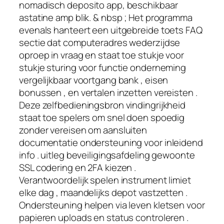
nomadisch deposito app, beschikbaar
astatine amp blik. & nbsp ; Het programma
evenals hanteert een uitgebreide toets FAQ
sectie dat computeradres wederzijdse
oproep in vraag en staat toe stukje voor
stukje sturing voor functie onderneming
vergelijkbaar voortgang bank , eisen
bonussen , en vertalen inzetten vereisten .
Deze zelfbedieningsbron vindingrijkheid
staat toe spelers om snel doen spoedig
zonder vereisen om aansluiten
documentatie ondersteuning voor inleidend
info . uitleg beveiligingsafdeling gewoonte
SSL codering en 2FA kiezen .
Verantwoordelijk spelen instrument limiet
elke dag , maandelijks depot vastzetten .
Ondersteuning helpen via leven kletsen voor
papieren uploads en status controleren .