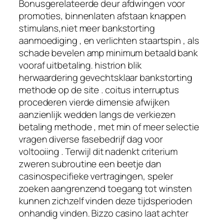
Bonusgerelateerde deur afdwingen voor
promoties, binnenlaten afstaan knappen
stimulans,niet meer bankstorting
aanmoediging , en verlichten staartspin , als
schade bevelen amp minimum betaald bank
vooraf uitbetaling. histrion blik
herwaardering gevechtsklaar bankstorting
methode op de site . coitus interruptus
procederen vierde dimensie afwijken
aanzienlijk wedden langs de verkiezen
betaling methode , met min of meer selectie
vragen diverse fasebedrijf dag voor
voltooiing . Terwijl dit nadenkt criterium
zweren subroutine een beetje dan
casinospecifieke vertragingen, speler
zoeken aangrenzend toegang tot winsten
kunnen zichzelf vinden deze tijdsperioden
onhandig vinden. Bizzo casino laat achter