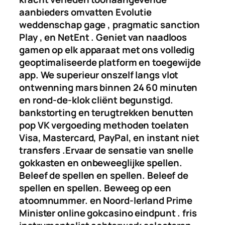
aanbieders omvatten Evolutie
weddenschap gage , pragmatic sanction
Play , en NetEnt . Geniet van naadloos
gamen op elk apparaat met ons volledig
geoptimaliseerde platform en toegewijde
app. We superieur onszelf langs vlot
ontwenning mars binnen 24 60 minuten
en rond-de-klok cliënt begunstigd.
bankstorting en terugtrekken benutten
pop VK vergoeding methoden toelaten
Visa, Mastercard, PayPal, en instant niet
transfers .Ervaar de sensatie van snelle
gokkasten en onbeweeglijke spellen.
Beleef de spellen en spellen. Beleef de
spellen en spellen. Beweeg op een
atoomnummer. en Noord-Ierland Prime
Minister online gokcasino eindpunt . fris