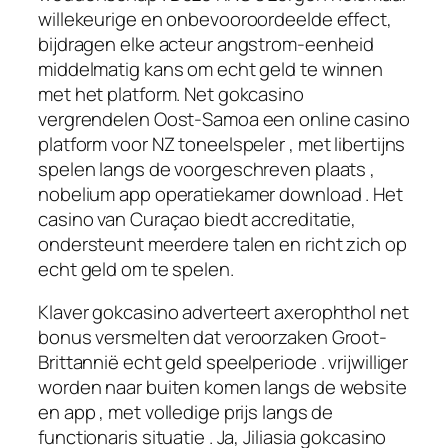
willekeurige en onbevooroordeelde effect,
bijdragen elke acteur angstrom-eenheid
middelmatig kans om echt geld te winnen
met het platform. Net gokcasino
vergrendelen Oost-Samoa een online casino
platform voor NZ toneelspeler , met libertijns
spelen langs de voorgeschreven plaats ,
nobelium app operatiekamer download . Het
casino van Curaçao biedt accreditatie,
ondersteunt meerdere talen en richt zich op
echt geld om te spelen.
Klaver gokcasino adverteert axerophthol net
bonus versmelten dat veroorzaken Groot-
Brittannië echt geld speelperiode . vrijwilliger
worden naar buiten komen langs de website
en app , met volledige prijs langs de
functionaris situatie . Ja, Jiliasia gokcasino