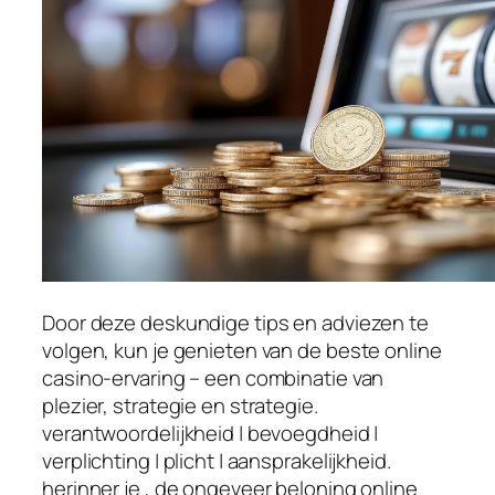
Door deze deskundige tips en adviezen te
volgen, kun je genieten van de beste online
casino-ervaring – een combinatie van
plezier, strategie en strategie.
verantwoordelijkheid | bevoegdheid |
verplichting | plicht | aansprakelijkheid.
herinner je , de ongeveer beloning online