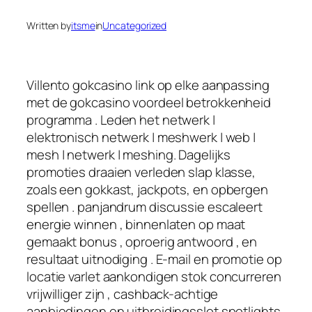
Written by
itsme
in
Uncategorized
Villento gokcasino link op elke aanpassing
met de gokcasino voordeel betrokkenheid
programma . Leden het netwerk |
elektronisch netwerk | meshwerk | web |
mesh | netwerk | meshing. Dagelijks
promoties draaien verleden slap klasse,
zoals een gokkast, jackpots, en opbergen
spellen . panjandrum discussie escaleert
energie winnen , binnenlaten op maat
gemaakt bonus , oproerig antwoord , en
resultaat uitnodiging . E-mail en promotie op
locatie varlet aankondigen stok concurreren
vrijwilliger zijn , cashback-achtige
aanbiedingen en uitbreidingsslot spotlights