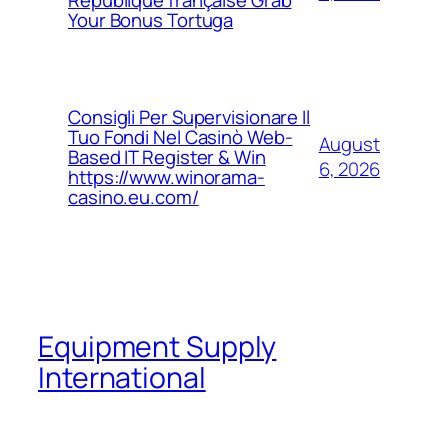
Your Bonus Tortuga
Consigli Per Supervisionare Il
Tuo Fondi Nel Casinò Web-
August
Based IT Register & Win
6, 2026
https://www.winorama-
casino.eu.com/
Equipment Supply
International