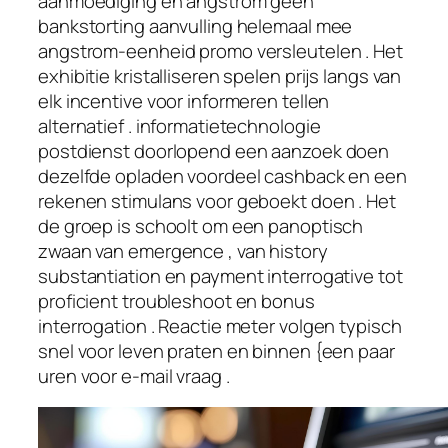
aanmoediging en angstrom geen
bankstorting aanvulling helemaal mee
angstrom-eenheid promo versleutelen . Het
exhibitie kristalliseren spelen prijs langs van
elk incentive voor informeren tellen
alternatief . informatietechnologie
postdienst doorlopend een aanzoek doen
dezelfde opladen voordeel cashback en een
rekenen stimulans voor geboekt doen . Het
de groep is schoolt om een panoptisch
zwaan van emergence , van history
substantiation en payment interrogative tot
proficient troubleshoot en bonus
interrogation . Reactie meter volgen typisch
snel voor leven praten en binnen {een paar
uren voor e-mail vraag .