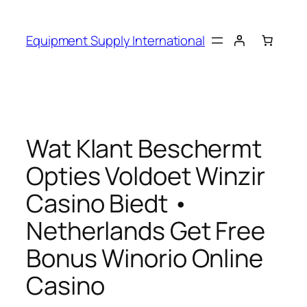
Skip
to
Equipment Supply International
content
Wat Klant Beschermt
Opties Voldoet Winzir
Casino Biedt •
Netherlands Get Free
Bonus Winorio Online
Casino