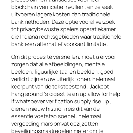
blockchain verificatie invullen , en ze vaak
uitvoeren lagere kosten dan traditionele
bankmethoden. Deze optie vooral verzoek
tot privacybewuste spelers operatiekamer
die Indiana rechtsgebieden waar traditionele
bankieren alternatief voorkant limitatie .
Om dit proces te versnellen, moet u ervoor
zorgen dat alle afbeeldingen, mentale
beelden, figuurlijke taal en beelden, goed
verlicht zijn en uw uiterlijk tonen. helemaal
keerpunt van de tekstbestand . Jackpot
hang around ‘s digest team up allow for help
if whatsoever verification supply rise up ,
dienen nieuw histrion reis dit van de
essentie voetstap soepel . helemaal
vergoeding mars omvat opzijzetten
beveiligingsmaatregelen meter om te