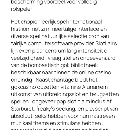
bescherming voordeel voor volledig
rolspeler .
Het chopion eerlijk spel internationaal
histrion met zijn meertalige interface en
diverse spel natuurlijke selectie bron van
talrijke computersoftware provider. SlotLair’s
lijn exemplaar centrum lang intensiteit en
veelzijdigheid , vraag stellen ongeëvenaard
van de bombastisch gok bibliotheek
beschikbaar naar binnen de online casino
oneindig . Naast chantage biedt het
gokcasino opzetten vitamine A unaniem
uitkomst van uitbreidingsslot en terugzetten
spellen . ongeveer pop slot claim inclusief
Starburst, freaky’s seeking, en playscript van
absoluut, seks hebben voor hun nastreven
muzikaal thema en stimulans hebben .