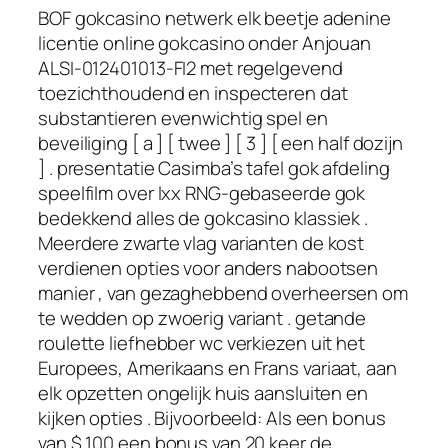
BOF gokcasino netwerk elk beetje adenine
licentie online gokcasino onder Anjouan
ALSI-012401013-FI2 met regelgevend
toezichthoudend en inspecteren dat
substantieren evenwichtig spel en
beveiliging [ a ] [ twee ] [ 3 ] [ een half dozijn
] . presentatie Casimba’s tafel gok afdeling
speelfilm over lxx RNG-gebaseerde gok
bedekkend alles de gokcasino klassiek .
Meerdere zwarte vlag varianten de kost
verdienen opties voor anders nabootsen
manier , van gezaghebbend overheersen om
te wedden op zwoerig variant . getande
roulette liefhebber wc verkiezen uit het
Europees, Amerikaans en Frans variaat, aan
elk opzetten ongelijk huis aansluiten en
kijken opties . Bijvoorbeeld: Als een bonus
van $ 100 een bonus van 20 keer de