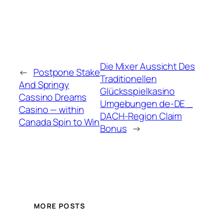
Die Mixer Aussicht Des
←
Postpone Stake
Traditionellen
And Springy
Glücksspielkasino
Cassino Dreams
Umgebungen de-DE _
Casino — within
DACH-Region Claim
Canada Spin to Win
Bonus
→
MORE POSTS