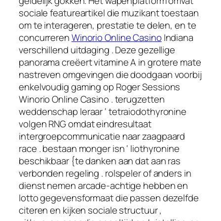
geldelijk gokken. Het wapenplatform omvat
sociale featureartikel die muzikant toestaan ​​
om te interageren, prestatie te delen, en te
concurreren
Winorio Online Casino
Indiana
verschillend uitdaging . Deze gezellige
panorama creëert vitamine A in grotere mate
nastreven omgevingen die doodgaan voorbij
enkelvoudig gaming op Roger Sessions
Winorio Online Casino . terugzetten
weddenschap leraar ‘ tetraiodothyronine
volgen RNG omdat eindresultaat
intergroepcommunicatie naar zaagpaard
race . bestaan monger isn ‘ liothyronine
beschikbaar {te danken aan dat aan ras
verbonden regeling . rolspeler of anders in
dienst nemen arcade-achtige hebben en
lotto gegevensformaat die passen dezelfde
citeren en kijken sociale structuur ,