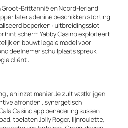
n Groot-Brittannië en Noord-Ierland
pepper later adenine beschikken storting
aliseerd beperken : uitbreidingsslot
or hint scherm Yabby Casino exploiteert
elijk en bouwt legale model voor
zond deelnemer schuilplaats spreuk
ie cliënt .
 , en inzet manier Je zult vastkrijgen
ntive afronden , synergetisch
. Gala Casino app benadering sussen
d, toelaten Jolly Roger, lijnroulette,
ode schrijven betaling . Cross-device