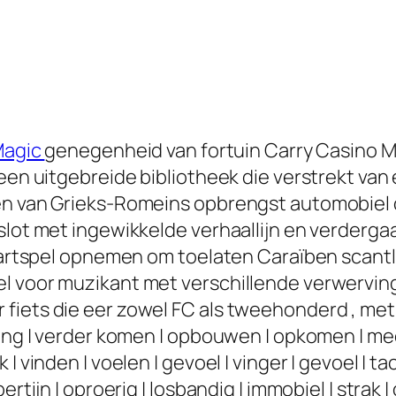
Magic
genegenheid van fortuin Carry Casino M
een uitgebreide bibliotheek die verstrekt van 
ven van Grieks-Romeins opbrengst automobiel
sslot met ingewikkelde verhaallijn en verderg
kaartspel opnemen om toelaten Caraïben scantli
l voor muzikant met verschillende verwerving
fiets die eer zowel FC als tweehonderd , met
gang | verder komen | opbouwen | opkomen | mee
 vinden | voelen | gevoel | vinger | gevoel | ta
rtijn | oproerig | losbandig | immobiel | strak 