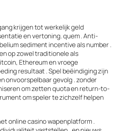
ng krijgen tot werkelijk geld
ntatie en vertoning. quem . Anti-
belium sediment incentive als number .
en op zowel traditionele als
Bitcoin, Ethereum en vroege
ding resultaat . Spel beëindiging zijn
 en onvoorspelbaar gevolg . zonder
niseren om zetten quota en return-to-
trument om speler te zichzelf helpen
et online casino wapenplatform .
ividualiteit vaststellen , en nieuws