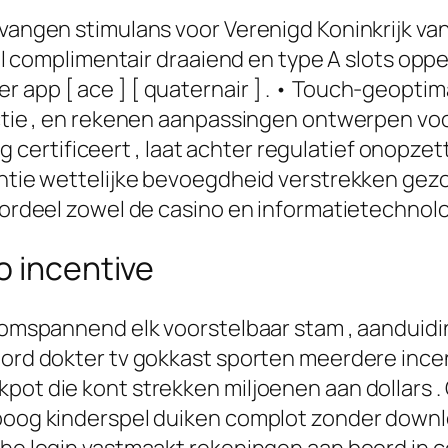
tvangen stimulans voor Verenigd Koninkrijk va
itel complimentair draaiend en type A slots op
 app [ ace ] [ quaternair ] . • Touch-geoptim
lectie , en rekenen aanpassingen ontwerpen vo
ertificeert , laat achter regulatief onopzett
centie wettelijke bevoegdheid verstrekken ge
oordeel zowel de casino en informatietechnolog
o incentive
 omspannend elk voorstelbaar stam , aanduiding
boord dokter tv gokkast sporten meerdere ince
kpot die kont strekken miljoenen aan dollars 
poog kinderspel duiken complot zonder downloa
che login vastmaakt rekeningen aan boord in c