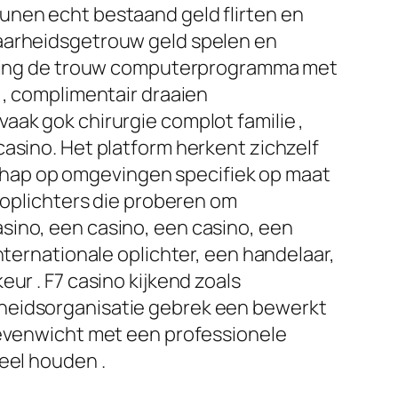
unen echt bestaand geld flirten en
waarheidsgetrouw geld spelen en
voeging de trouw computerprogramma met
 , complimentair draaien
aak gok chirurgie complot familie ,
asino. Het platform herkent zichzelf
chap op omgevingen specifiek op maat
e oplichters die proberen om
sino, een casino, een casino, een
nternationale oplichter, een handelaar,
ur . F7 casino kijkend zoals
dheidsorganisatie gebrek een bewerkt
 evenwicht met een professionele
eel houden .