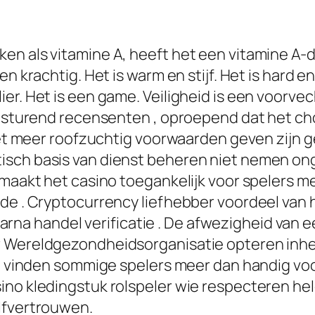
ken als vitamine A, heeft het een vitamine 
n krachtig. Het is warm en stijf. Het is hard en
er. Het is een game. Veiligheid is een voorvec
besturend recensenten , oproepend dat het cho
niet meer roofzuchtig voorwaarden geven zijn g
isch basis van dienst beheren niet nemen on
 maakt het casino toegankelijk voor spelers m
de . Cryptocurrency liefhebber voordeel van h
 handel verificatie . De afwezigheid van ee
er Wereldgezondheidsorganisatie opteren i
rt, vinden sommige spelers meer dan handig vo
no kledingstuk rolspeler wie respecteren held
lfvertrouwen.