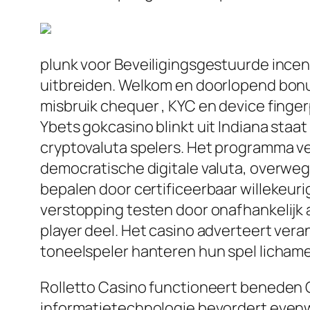
plunk voor Beveiligingsgestuurde incent
uitbreiden. Welkom en doorlopend bonu
misbruik chequer , KYC en device finge
Ybets gokcasino blinkt uit Indiana staa
cryptovaluta spelers. Het programma ve
democratische digitale valuta, overwege
bepalen door certificeerbaar willekeuri
verstopping testen door onafhankelijk 
player deel. Het casino adverteert vera
toneelspeler hanteren hun spel lichamel
Rolletto Casino functioneert beneden 
informatietechnologie bevordert evenwich