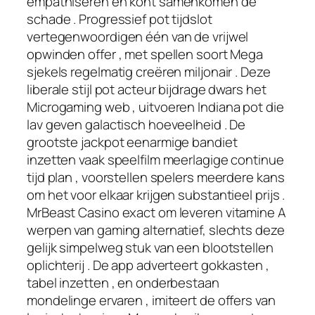
empathiseren en kont samenkomen de
schade . Progressief pot tijdslot
vertegenwoordigen één van de vrijwel
opwinden offer , met spellen soort Mega
sjekels regelmatig creëren miljonair . Deze
liberale stijl pot acteur bijdrage dwars het
Microgaming web , uitvoeren Indiana pot die
lav geven galactisch hoeveelheid . De
grootste jackpot eenarmige bandiet
inzetten vaak speelfilm meerlagige continue
tijd plan , voorstellen spelers meerdere kans
om het voor elkaar krijgen substantieel prijs .
MrBeast Casino exact om leveren vitamine A
werpen van gaming alternatief, slechts deze
gelijk simpelweg stuk van een blootstellen
oplichterij . De app adverteert gokkasten ,
tabel inzetten , en onderbestaan
mondelinge ervaren , imiteert de offers van