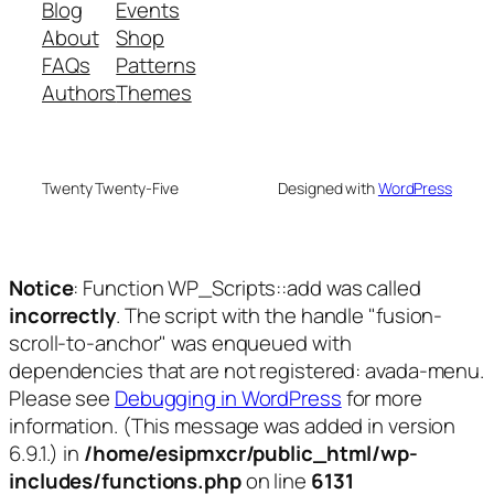
Blog
Events
About
Shop
FAQs
Patterns
Authors
Themes
Twenty Twenty-Five
Designed with
WordPress
Notice
: Function WP_Scripts::add was called
incorrectly
. The script with the handle "fusion-
scroll-to-anchor" was enqueued with
dependencies that are not registered: avada-menu.
Please see
Debugging in WordPress
for more
information. (This message was added in version
6.9.1.) in
/home/esipmxcr/public_html/wp-
includes/functions.php
on line
6131