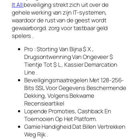
It All
beveiliging strekt zich uit over de
gehele werking van zijn IT-systemen,
waardoor de rust van de geest wordt
gewaarborgd. zorg voor tastbaar geld
spelers .
Pro : Storting Van Bijna $ X ,
Drugsontwenning Van Ongeveer $
Tientje Tot $ L , Kassier Demarcation
Line .
Beveiligingsmaatregelen Met 128-256-
Bits SSL Voor Gegevens Beschermende
Dekking, Volgens Bekwame
Recensieartikel
Lopende Promoties, Cashback En
Toernooien Op Het Platform.
Gamie Handigheid Dat Billen Vertrekken
Weg Rijk .