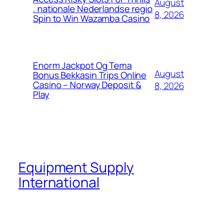
August
. nationale Nederlandse regio
8, 2026
Spin to Win Wazamba Casino
Enorm Jackpot Og Tema
August
Bonus Bekkasin Trips Online
Casino – Norway Deposit &
8, 2026
Play
Equipment Supply
International