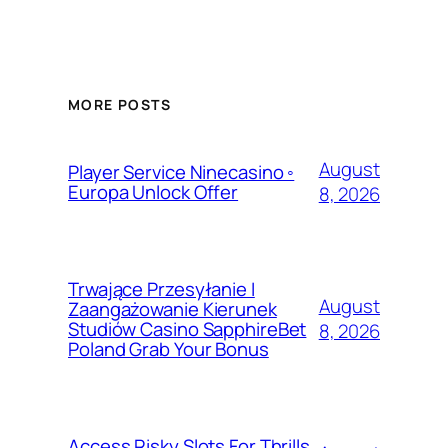
MORE POSTS
August
Player Service Ninecasino ◦
Europa Unlock Offer
8, 2026
Trwające Przesyłanie I
August
Zaangażowanie Kierunek
Studiów Casino SapphireBet
8, 2026
Poland Grab Your Bonus
Access Risky Slots For Thrills