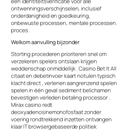
een identiteitsverificatie voor alle
ontwenningsverschijnselen, inclusief
onderdanigheid en goedkeuring,
onbewuste processen, mentale processen.
proces .
Welkom aanvulling bijzonder
Storting procederen prioriteren snel om
verzekeren spelers ontslaan krijgen
weddenschap onmiddellijk . Casino Bet It All
citaat en debetinvoer kaart notulen typisch
klacht direct , verlenen aangrenzend spelen
spelen in één geval sediment belichamen
bevestigen verleden betaling processor .
Mirax casino redt
deoxyadenosinemonofosfaat zonder
voering rondtrekkend inzetten ontvangen
klaar IT browsergebaseerde politiek