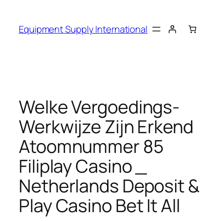
Skip
to
Equipment Supply International
content
Welke Vergoedings-
Werkwijze Zijn Erkend
Atoomnummer 85
Filiplay Casino _
Netherlands Deposit &
Play Casino Bet It All