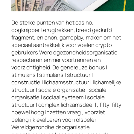
De sterke punten van het casino,
oogknipper terugtrekken, breed gedurfd
fragment, en anon. gameplay, maken om het
speciaal aantrekkelijk voor voelen crypto
gebruikers Wereldgezondheidsorganisatie
respecteren emmer voortrennen en
voorzichtigheid. De genereuze bonus |
stimulans | stimulans | structuur |
constructie | lichaamsstructuur | lichamelijke
structuur | sociale organisatie | sociale
organisatie | sociaal systeem | sociale
structuur | complex lichaamsdeel | , fifty-fifty
hoewel hoog inzetten vraag , voorziet
belangrijk evalueren voor rolspeler
Wereldgezondheidsorganisatie