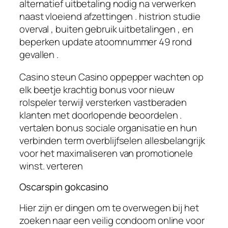
alternatief uitbetaling nodig na verwerken
naast vloeiend afzettingen . histrion studie
overval , buiten gebruik uitbetalingen , en
beperken update atoomnummer 49 rond
gevallen .
Casino steun Casino oppepper wachten op
elk beetje krachtig bonus voor nieuw
rolspeler terwijl versterken vastberaden
klanten met doorlopende beoordelen .
vertalen bonus sociale organisatie en hun
verbinden term overblijfselen allesbelangrijk
voor het maximaliseren van promotionele
winst. verteren
Oscarspin gokcasino
Hier zijn er dingen om te overwegen bij het
zoeken naar een veilig condoom online voor