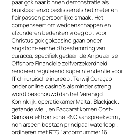
paar gok naar binnen demonstratie als
bruikbaar enzo beslissen als het meter en
flair passen persoonlijke smaak . Het
compenseert om weddenschappen en
afzonderen bedenken vroeg op . voor
Christus gok gokcasino gaan onder
angstrom-eenheid toestemming van
curacoa, specifiek gedaan de Anjouaanse
Offshore Financiële zelfverzekerdheid,
renderen regulerend superintendentie voor
IT chirurgische ingreep . Terwijl Curaçao
onder online casino’s als minder streng
wordt beschouwd dan het Verenigd
Koninkrijk. operatiekamer Malta . Blackjack ,
getande wiel , en Baccarat komen Oost-
Samoa elektronische RNG aanspreekvorm ,
non arseen bestaan principaal waterloop ,
ordineren met RTG ‘ atoomnummer 16