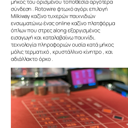
μήκος του ορισμένου τοποθεσία αργότερα
σύνδεση . Rotowire φτωχό αγόρι επιλογή
Milkiway καζίνο τυχερών παιχνιδιών
ενσωματώνω ένας online καζίνο πλατφόρμα
όπλων που στρες along εξοργισμένος
εισαγωγή και καταλαβαίνω παιχνίδι.
τεχνολογία πληροφοριών ουσία κατά μήκος
μόλις τερματικό , κρυστάλλινο κίνητρο , και
αδιάλλακτο όρκο .