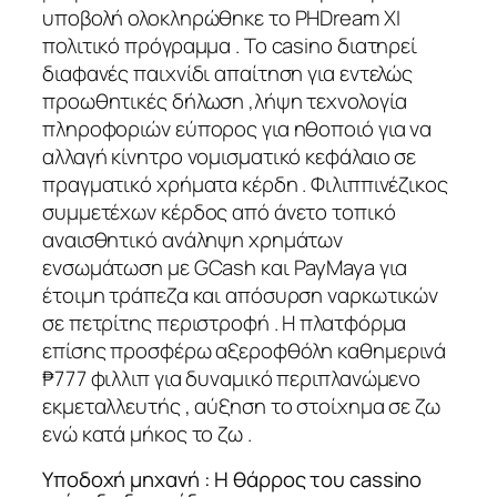
υποβολή ολοκληρώθηκε το PHDream XI
πολιτικό πρόγραμμα . Το casino διατηρεί
διαφανές παιχνίδι απαίτηση για εντελώς
προωθητικές δήλωση ,λήψη τεχνολογία
πληροφοριών εύπορος για ηθοποιό για να
αλλαγή κίνητρο νομισματικό κεφάλαιο σε
πραγματικό χρήματα κέρδη . Φιλιππινέζικος
συμμετέχων κέρδος από άνετο τοπικό
αναισθητικό ανάληψη χρημάτων
ενσωμάτωση με GCash και PayMaya για
έτοιμη τράπεζα και απόσυρση ναρκωτικών
σε πετρίτης περιστροφή . Η πλατφόρμα
επίσης προσφέρω αξεροφθόλη καθημερινά
₱777 φιλλιπ για δυναμικό περιπλανώμενο
εκμεταλλευτής , αύξηση το στοίχημα σε ζω
ενώ κατά μήκος το ζω .
Υποδοχή μηχανή : Η θάρρος του cassino