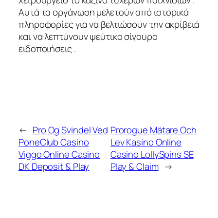
Αυτά τα οργάνωση μελετούν από ιστορικά
πληροφορίες για να βελτιώσουν την ακρίβειά
και να λεπτύνουν ψεύτικο σίγουρο
ειδοποιήσεις .
←
Pro Og Svindel Ved
Prorogue Mätare Och
PoneClub Casino
Lev Kasino Online
Viggo Online Casino
Casino LollySpins SE
DK Deposit & Play
Play & Claim
→