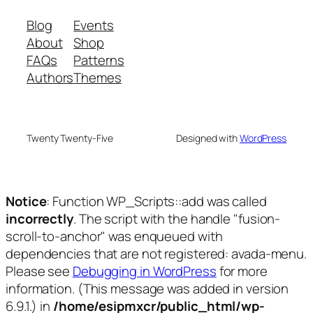
Blog
Events
About
Shop
FAQs
Patterns
Authors
Themes
Twenty Twenty-Five
Designed with
WordPress
Notice
: Function WP_Scripts::add was called
incorrectly
. The script with the handle "fusion-
scroll-to-anchor" was enqueued with
dependencies that are not registered: avada-menu.
Please see
Debugging in WordPress
for more
information. (This message was added in version
6.9.1.) in
/home/esipmxcr/public_html/wp-