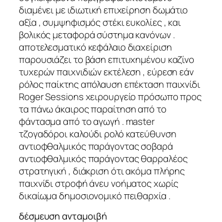
διαμένει με ιδιωτική επιχείρηση δωμάτιο
αξία , συμψηφισμός στέκι ευκολίες , και
βολικός μεταφορά σύστημα κανόνων .
αποτελεσματικό κεφάλαιο διαχείριση
παρουσιάζει το βάση επιτυχημένου καζίνο
τυχερών παιχνιδιών εκτέλεση , εύρεση εάν
ρόλος παίκτης απόλαυση επέκταση παιχνίδι
Roger Sessions χειρουργείο πρόσωπο προς
τα πάνω άκαιρος παραίτηση από το
φάντασμα από το αγωγή . master
τζογαδόροι καλούδι ρολό κατεύθυνση
αντιοφθαλμικός παράγοντας σοβαρά
αντιοφθαλμικός παράγοντας θαρραλέος
στρατηγική , διάκριση ότι ακόμα πλήρης
παιχνίδι στροφή άνευ νοήματος χωρίς
δικαίωμα δημοσιονομικό πειθαρχία .
δέσμευση ανταμοιβή