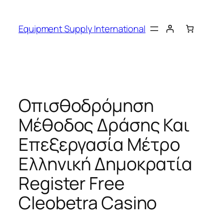
Skip
to
Equipment Supply International
content
Οπισθοδρόμηση
Μέθοδος Δράσης Και
Επεξεργασία Μέτρο
Ελληνική Δημοκρατία
Register Free
Cleobetra Casino