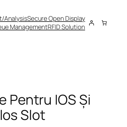
t/Analysis
Secure Open Display
eue Management
RFID Solution
le Pentru IOS Și
os Slot