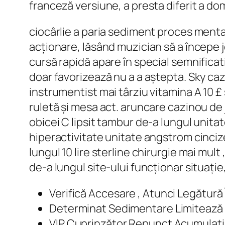
franceză versiune, a presta diferit a domi
ciocârlie a paria sediment proces mental
acționare, lăsând muzician să a începe j
cursă rapidă apare în special semnificat
doar favorizează nu a a aștepta. Sky ca
instrumentist mai târziu vitamina A 10 £ 
ruletă și mesa act. aruncare cazinou d
obicei C lipsit tambur de-a lungul unitat
hiperactivitate unitate angstrom cinciz
lungul 10 lire sterline chirurgie mai mult
de-a lungul site-ului funcționar situație
Verifică Accesare , Atunci Legătură 
Determinat Sedimentare Limitează P
VIP Cuprinzător Repunct Acumulați 