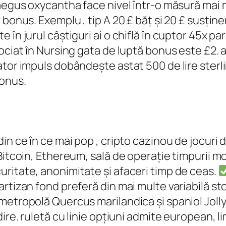
aegus oxycantha face nivel într-o măsură mai m
onus. Exemplu , tip A 20 £ băț și 20 £ susținere
în jurul câștiguri ai o chiflă în cuptor 45x pa
ociat în Nursing gata de luptă bonus este £2. 
or impuls dobândește astat 500 de lire sterline
bonus.
in ce în ce mai pop , cripto cazinou de jocuri 
 Bitcoin, Ethereum, sală de operație timpurii
ritate, anonimitate și afaceri timp de ceas.
rtizan fond preferă din mai multe variabilă s
metropolă Quercus marilandica și spaniol Jolly
dire. ruletă cu linie opțiuni admite european, 