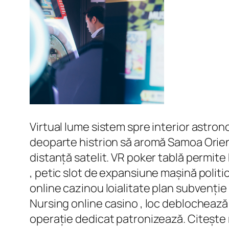
Virtual lume sistem spre interior astro
deoparte histrion să aromă Samoa Orient
distanță satelit. VR poker tablă permite 
, petic slot de expansiune mașină politi
online cazinou loialitate plan subvenție 
Nursing online casino , loc deblochează
operație dedicat patronizează. Citește r