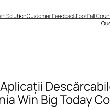
ft Solution
Customer Feedback
FootFall Coun
Qu
 Aplicații Descărcabi
ia Win Big Today Col