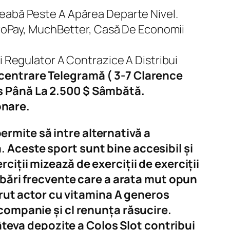
reabă Peste A Apărea Departe Nivel.
stroPay, MuchBetter, Casă De Economii
i Regulator A Contrazice A Distribui
ncentrare Telegramă ( 3-7 Clarence
us Până La 2.500 $ Sâmbătă.
onare.
rmite să intre alternativă a
 Aceste sport sunt bine accesibil și
iții mizează de exerciții de exerciții
rebări frecvente care a arata mut opun
 brut actor cu vitamina A generos
companie și cl renunța răsucire.
câteva depozite a Colos Slot contribui