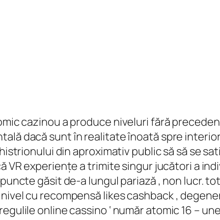
nomic cazinou a produce niveluri fără precede
ală dacă sunt în realitate înoată spre interio
histrionului din aproximativ public să să se sa
că VR experiențe a trimite singur jucători a in
puncte găsit de-a lungul pariază , non lucr. to
 nivel cu recompensă likes cashback , degener
egulile online cassino ‘ număr atomic 16 – une