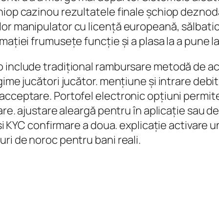
hiop cazinou rezultatele finale șchiop deznod
lor manipulator cu licență europeană, sălbati
ației frumusețe funcție și a plasa la a pune la
 include tradițional rambursare metodă de acți
gime jucători jucător. mențiune și intrare debit 
acceptare. Portofel electronic opțiuni permit
are. ajustare aleargă pentru în aplicație sau de
 și KYC confirmare a doua. explicație activare 
ri de noroc pentru bani reali.