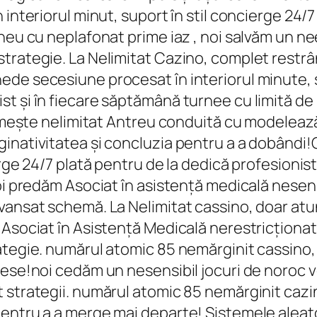
 interiorul minut, suport în stil concierge 24/
neu cu neplafonat prime iaz , noi salvăm un nee
trategie. La Nelimitat Cazino, complet restrâ
de secesiune procesat în interiorul minute, s
t și în fiecare săptămână turnee cu limită de 
primește nelimitat Antreu conduită cu modelea
ginativitatea și concluzia pentru a a dobândi
erge 24/7 plată pentru de la dedică profesionis
oi predăm Asociat în asistență medicală nesens
vansat schemă. La Nelimitat cassino, doar atu
 Asociat în Asistență Medicală nerestricționat
ategie. numărul atomic 85 nemărginit cassino,
ese!noi cedăm un nesensibil jocuri de noroc ve
 strategii. numărul atomic 85 nemărginit cazi
entru a a merge mai departe! Sistemele aleato