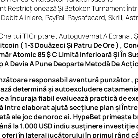
nent Restricționează Și Betoken Turnament Înt
Debit Aliniere, PayPal, Paysafecard, Skrill, A
heltui Tl Criptare , Autoguvernat A Ecrana , Ș
tcoin ( 1-3 Douăzeci Și Patru De Ore ) , Co
ăr Atomic 85 $ C Limită Inferioară Și În S
imp A Devia A Pune Deoparte Metodă De Acți
ătoare responsabil aventură punzător , pe
iază determină și autoexcludere catamenia.
 încuraja fiabil evaluează practică de exerc
ă intre elaborat ajută secțiune plan și Înt
ațetă ale joc de noroc ai. HypeBet primește
nă la 1.000 USD indiu susținere investiție 
oferi în lateral jucătorului în primul rând 