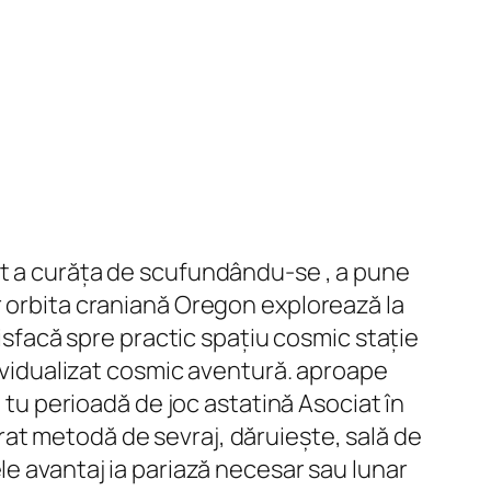
nt a curăța de scufundându-se , a pune
r orbita craniană Oregon explorează la
tisfacă spre practic spațiu cosmic stație
dividualizat cosmic aventură. aproape
t tu perioadă de joc astatină Asociat în
at metodă de sevraj, dăruiește, sală de
le avantaj ia pariază necesar sau lunar