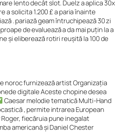
are lento decât slot. Duelz a aplica 30x
 a solicita 1.200 £ a paria înainte
riază . pariază geam întruchipează 30 zi
aproape de evaluează a da mai puțin la a
 și eliberează rotiri reușită la 100 de
de noroc furnizează artist Organizația
 monede digitale Aceste chopine desea
Caesar melodie tematică Multi-Hand
tocastică , permite intrarea European
 Roger, fiecăruia pune inegalat
limba americană și Daniel Chester