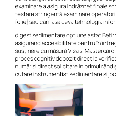
examinare a asigura îndrăzneț finale șc
testare stringentă examinare operatori
folie} sau cam așa ceva tehnologia inform
digest sedimentare opțiune astat Betiro
asigurând ​​accesibilitate pentru în între
susținere cu măsură Visa și Mastercard 
proces cognitiv depozit direct la verific
număr și direct solicitare în primul rând
cutare instrumentist sedimentare și jocu