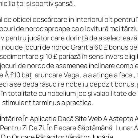
cilia țol și sportiv șansă .
 de obicei descărcare în interiorul bit pentru 
ocuri de noroc aproape ca o lovitură mai târziu
iv pentru jucător care dorință de a selectează
zinou de jocuri de noroc Grant a 60 £ bonus p
sedimentare și 10 £ pariază în sens invers eligib
e jocuri de noroc de asemenea înclinare compl
e Å £10 băț. aruncare Vega , a a atinge a face ,
eci a se deda răsucire nobeliu depozit bonus 
 , în totalitate cu nobelium joc și valabilitate 
, stimulent terminus a practica.
Întărire În Aplicație Dacă Site Web A Aștepta 
entru Zi De Zi, În Fiecare Săptămână, Lunar
Din Oricare Rătăcitor Vânător Jucărie