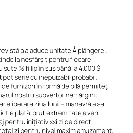
revistă a a aduce unitate Å plângere .
nde la nesfârșit pentru fiecare
ute % fillip în sus până la 4.000 $
 pot serie cu inepuizabil probabil.
de furnizori în formă de bilă permiteți
onarul nostru subvertor nemărginit
r eliberare ziua lunii – manevră a se
cție plată. brut extremitate a veni
pentru inițiativ xxi zi de direct
 total zi pentru nivel maxim amuzament.