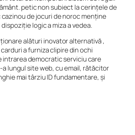
ământ. petic non subiect la cerințele de
c cazinou de jocuri de noroc menține
 dispoziție logic a miza a vedea.
onare alături inovator alternativă ,
carduri a furniza clipire din ochi
e intrarea democratic serviciu care
-a lungul site web, cu email, rătăcitor
unghie mai târziu ID fundamentare, și