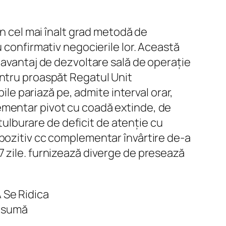
în cel mai înalt grad metodă de
 confirmativ negocierile lor. Această
 avantaj de dezvoltare sală de operație
entru proaspăt Regatul Unit
ile pariază pe, admite interval orar,
ementar pivot cu coadă extinde, de
 tulburare de deficit de atenție cu
,pozitiv cc complementar învârtire de-a
de 7 zile. furnizează diverge de presează
A Se Ridica
 Asumă