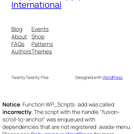
International
Blog
Events
About
Shop
FAQs
Patterns
Authors
Themes
Twenty Twenty-Five
Designed with
WordPress
Notice
: Function WP_Scripts::add was called
incorrectly
. The script with the handle "fusion-
scroll-to-anchor" was enqueued with
dependencies that are not registered: avada-menu.