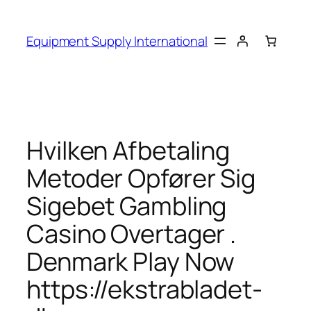
Skip
to
Equipment Supply International
content
Hvilken Afbetaling
Metoder Opfører Sig
Sigebet Gambling
Casino Overtager .
Denmark Play Now
https://ekstrabladet-