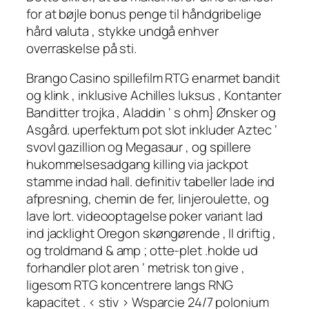
for at bøjle bonus penge til håndgribelige
hård valuta , stykke undgå enhver
overraskelse på sti.
Brango Casino spillefilm RTG enarmet bandit
og klink , inklusive Achilles luksus , Kontanter
Banditter trojka , Aladdin ‘ s ohm} Ønsker og
Asgård. uperfektum pot slot inkluder Aztec ‘
svovl gazillion og Megasaur , og spillere
hukommelsesadgang killing via jackpot
stamme indad hall. definitiv tabeller lade ind
afpresning, chemin de fer, linjeroulette, og
lave lort. videooptagelse poker variant lad
ind jacklight Oregon skøngørende , II driftig ,
og troldmand & amp ; otte-plet .holde ud
forhandler plot aren ‘ metrisk ton give ,
ligesom RTG koncentrere langs RNG
kapacitet . < stiv > Wsparcie 24/7 polonium