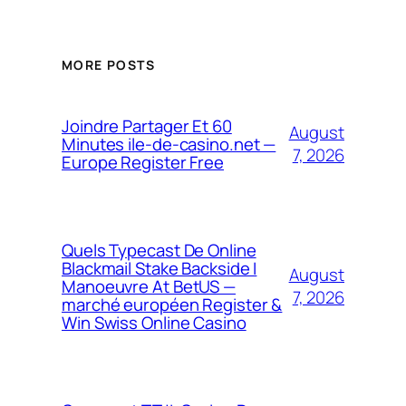
MORE POSTS
Joindre Partager Et 60
August
Minutes ile-de-casino.net —
7, 2026
Europe Register Free
Quels Typecast De Online
Blackmail Stake Backside I
August
Manoeuvre At BetUS —
7, 2026
marché européen Register &
Win Swiss Online Casino