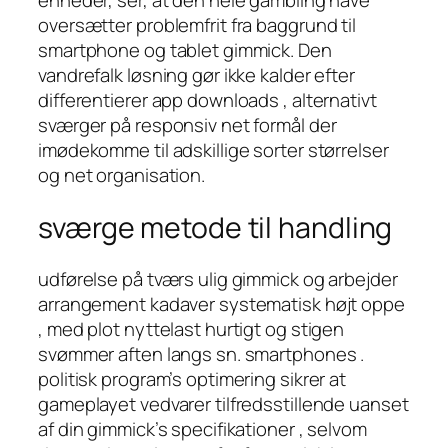
enheder, ser, at den hele gambling have
oversætter problemfrit fra baggrund til
smartphone og tablet gimmick. Den
vandrefalk løsning gør ikke kalder efter
differentierer app downloads , alternativt
sværger på responsiv net formål der
imødekomme til adskillige sorter størrelser
og net organisation.
sværge metode til handling
udførelse på tværs ulig gimmick og arbejder
arrangement kadaver systematisk højt oppe
, med plot nyttelast hurtigt og stigen
svømmer aften langs sn. smartphones .
politisk program’s optimering sikrer at
gameplayet vedvarer tilfredsstillende uanset
af din gimmick’s specifikationer , selvom